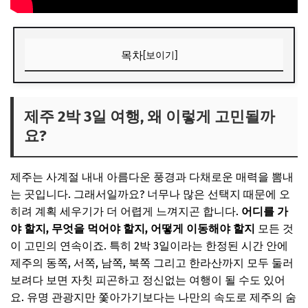
목차
[보이기]
제주 2박 3일 여행, 왜 이렇게 고민될까요?
📌 지금 뜨는 꿀정보! 놓치지 마세요
제주 2박 3일 여행, 왜 이렇게 고민될까
요?
추가할인 코드 WRVE6
동선 최적화의 마법: 첫째 날 완벽 코스 (제주 동부 탐험)
제주는 사계절 내내 아름다운 풍경과 다채로운 매력을 뽐내
오전: 제주공항 도착 & 서귀포 동부로 출발
는 곳입니다. 그래서일까요? 너무나 많은 선택지 때문에 오
오후: 유네스코 세계자연유산의 감동
히려 계획 세우기가 더 어렵게 느껴지곤 합니다.
어디를 가
야 할지, 무엇을 먹어야 할지, 어떻게 이동해야 할지
모든 것
저녁: 제주 동부의 맛과 휴식
이 고민의 연속이죠. 특히 2박 3일이라는 한정된 시간 안에
📌 지금 뜨는 꿀정보! 놓치지 마세요
제주의 동쪽, 서쪽, 남쪽, 북쪽 그리고 한라산까지 모두 둘러
추가할인 코드 WRVE6
보려다 보면 자칫 피곤하고 정신없는 여행이 될 수도 있어
요. 유명 관광지만 쫓아가기보다는 나만의 속도로 제주의 숨
잊지 못할 추억을 만드는 둘째 날 코스 (제주 서귀포 & 중문)