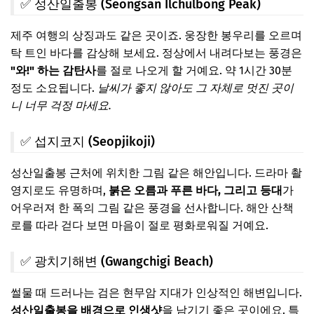
✅ 성산일출봉 (Seongsan Ilchulbong Peak)
제주 여행의 상징과도 같은 곳이죠. 웅장한 봉우리를 오르며
탁 트인 바다를 감상해 보세요. 정상에서 내려다보는 풍경은
"와!" 하는 감탄사
를 절로 나오게 할 거예요. 약 1시간 30분
정도 소요됩니다.
날씨가 좋지 않아도 그 자체로 멋진 곳이
니 너무 걱정 마세요.
✅ 섭지코지 (Seopjikoji)
성산일출봉 근처에 위치한 그림 같은 해안입니다. 드라마 촬
영지로도 유명하며,
붉은 오름과 푸른 바다, 그리고 등대
가
어우러져 한 폭의 그림 같은 풍경을 선사합니다. 해안 산책
로를 따라 걷다 보면 마음이 절로 평화로워질 거예요.
✅ 광치기해변 (Gwangchigi Beach)
썰물 때 드러나는 검은 현무암 지대가 인상적인 해변입니다.
성산일출봉을 배경으로 인생샷
을 남기기 좋은 곳이에요. 특