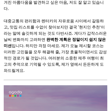
겨진 아름다움을 발견하고 싶은 마음, 저도 잘 알고 있습니
오전: 제주의 자연 속으로
다.
오후: 중문관광단지의 매력
대중교통의 편리함과 렌터카의 자유로움 사이에서 갈등하
저녁: 서귀포의 활기찬 시장 & 미식
고, 맛집 리스트를 수없이 찾아보지만 결국 ‘현지인 추천’이
📌 지금 뜨는 꿀정보! 놓치지 마세요
라는 말에 솔깃하게 되는 것도 다반사죠. 게다가 갑작스러운
추가할인 코드 WRVE6
날씨 변화까지 고려하면
완벽한 계획은 정말이지 쉽지 않은
미션
입니다. 하지만 걱정 마세요. 제가 오늘 제시할 코스는
아쉬움을 달래는 셋째 날 코스 (제주 북부 & 공항 근처)
이러한 고민들을 모두 해결해 줄, 가장 효율적이면서도 감성
오전: 제주의 자연 또는 도심 매력
적인 경로가 될 것입니다. 여러분의 소중한 제주 여행이 최
고의 추억으로 기억될 수 있도록, 제가 옆에서 든든하게 도
오후: 마지막 제주 풍경 & 쇼핑
와드릴게요.
저녁: 제주공항 출발
📌 지금 뜨는 꿀정보! 놓치지 마세요
추가할인 코드 WRVE6
예산 걱정 끝! 제주 여행 경비 절약 꿀팁
숙박비 절약: 똑똑하게 고르기