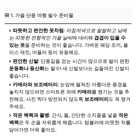
🎒 1. 가을 단풍 여행 필수 준비물
따뜻하고 편안한 옷차림
:
아침저녁으로 쌀쌀하고 낮에
는 따뜻한 전형적인 가을 날씨
에 대비해
겹겹이 입을 수
있는 옷
을 준비하는 것이 좋습니다. 가벼운 패딩 조끼, 플
리스 재킷, 머플러 등이 유용해요.
편안한 신발
: 단풍길을 걷는 시간이 많으므로 발이 편한
운동화나 등산화
는 필수! 새 신발보다는 길들여진 신발이
좋습니다.
카메라와 보조배터리
: 눈앞에 펼쳐진 아름다운 풍경을
놓치지 않으려면 스마트폰 외에
카메라
를 챙기는 것을 추
천해요. 사진 찍다 방전되지 않도록
보조배터리
도 꼭 챙겨
주세요.
작은 백팩과 물병
: 간식, 물, 간단한 소지품을 넣을
작은
백팩
은 두 손을 자유롭게 해줍니다. 텀블러에 따뜻한 차를
담아가면 더욱 좋아요.