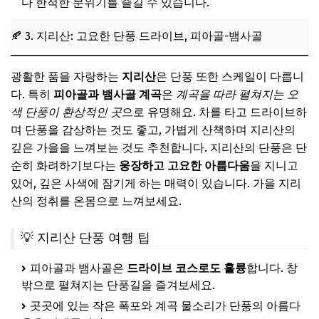
다 한적한 분위기를 즐길 수 있습니다.
🍂 3. 지리산: 고요한 단풍 드라이브, 피아골-뱀사골
광활한 품을 자랑하는
지리산
은 단풍 또한 스케일이 다릅니
다. 특히
피아골과 뱀사골 계곡
은
계곡을 따라 펼쳐지는 오
색 단풍이 환상적인 곳
으로 유명해요. 차를 타고 드라이브하
며 단풍을 감상하는 것도 좋고, 가볍게 산책하며 지리산의
깊은 가을을 느껴보는 것도 추천합니다. 지리산의 단풍은 단
순히 화려하기보다는
웅장하고 고요한 아름다움
을 지니고
있어, 깊은 사색에 잠기게 하는 매력이 있습니다. 가을 지리
산의 정취를 온몸으로 느껴보세요.
💡 지리산 단풍 여행 팁
피아골과 뱀사골은
드라이브 코스로도 훌륭
합니다. 창
밖으로 펼쳐지는 단풍길을 즐겨보세요.
곳곳에 있는 작은 폭포와 계곡 물소리가 단풍의 아름다