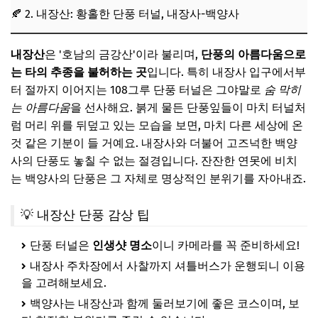
🍂 2. 내장산: 황홀한 단풍 터널, 내장사-백양사
내장산
은 '호남의 금강산'이라 불리며,
단풍의 아름다움으로
는 타의 추종을 불허하는 곳
입니다. 특히 내장사 입구에서부
터 절까지 이어지는 108그루 단풍 터널은 그야말로
숨 막히
는 아름다움
을 선사해요. 붉게 물든 단풍잎들이 마치 터널처
럼 머리 위를 뒤덮고 있는 모습을 보면, 마치 다른 세상에 온
것 같은 기분이 들 거예요. 내장사와 더불어 고즈넉한 백양
사의 단풍도 놓칠 수 없는 절경입니다. 잔잔한 연못에 비치
는 백양사의 단풍은 그 자체로 명상적인 분위기를 자아내죠.
💡 내장산 단풍 감상 팁
단풍 터널은
인생샷 명소
이니 카메라를 꼭 준비하세요!
내장사 주차장에서 사찰까지 셔틀버스가 운행되니 이용
을 고려해보세요.
백양사는 내장산과 함께 둘러보기에 좋은 코스이며, 보