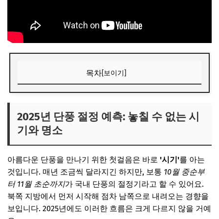
목차
[보이기]
2025년 단풍 절정 예측: 놓칠 수 없는 시기와 명소
🍁 지역별 단풍 시작 및 절정 예상 시기 (평년 기준)
2025년 단풍 절정 예측: 놓칠 수 없는 시
기와 명소
📌 지금 뜨는 꿀정보! 놓치지 마세요
추가할인 코드 WRVE6
아름다운 단풍을 만나기 위한 첫걸음은 바로
'시기'
를 아는
인생 단풍 만끽! 추천 국내 가을 여행 코스 BEST 3
것입니다. 매년 조금씩 달라지긴 하지만, 보통
10월 중순부
🍂 1. 설악산: 붉은 그림이 펼쳐지는 비선대-천불동 계곡
터 11월 초순까지
가 국내 단풍의 절정기라고 할 수 있어요.
북쪽 지방에서 먼저 시작해 점차 남쪽으로 내려오는 경향을
🍂 2. 내장산: 황홀한 단풍 터널, 내장사-백양사
보입니다. 2025년에도 이러한 흐름은 크게 다르지 않을 거예
🍂 3. 지리산: 고요한 단풍 드라이브, 피아골-뱀사골