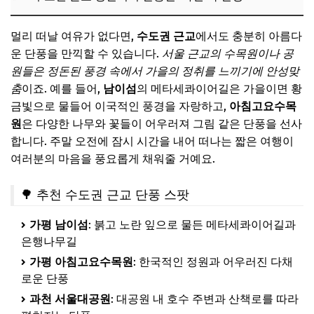
멀리 떠날 여유가 없다면,
수도권 근교
에서도 충분히 아름다
운 단풍을 만끽할 수 있습니다.
서울 근교의 수목원이나 공
원들은 정돈된 풍경 속에서 가을의 정취를 느끼기에 안성맞
춤
이죠. 예를 들어,
남이섬
의 메타세콰이어길은 가을이면 황
금빛으로 물들어 이국적인 풍경을 자랑하고,
아침고요수목
원
은 다양한 나무와 꽃들이 어우러져 그림 같은 단풍을 선사
합니다. 주말 오전에 잠시 시간을 내어 떠나는 짧은 여행이
여러분의 마음을 풍요롭게 채워줄 거예요.
🌳 추천 수도권 근교 단풍 스팟
가평 남이섬
: 붉고 노란 잎으로 물든 메타세콰이어길과
은행나무길
가평 아침고요수목원
: 한국적인 정원과 어우러진 다채
로운 단풍
과천 서울대공원
: 대공원 내 호수 주변과 산책로를 따라