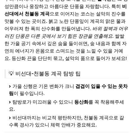
성만큼이나 웅장하고 아름다운 단풍을 자랑합니다. 특히
비
선대에서 천불동 계곡
으로 이어지는 코스는 설악의 진수를
맛볼 수 있는 곳이죠. 붉고 노란 단풍잎이 계곡의 맑은 물과
어우러져 한 폭의 산수화를 만들어냅니다.
바위 절벽과 어우
러진 단풍은 다른 곳에서 보기 힘든 장관을 연출해요.
쌀쌀
한 가을 공기 속에서 깊은 숨을 들이쉬면, 숲 내음과 함께 자
연의 에너지가 온몸으로 스며드는 것을 느낄 수 있을 거예
요. 등산화 끈을 단단히 묶고, 설악의 품으로 들어가 보세요!
💡 비선대-천불동 계곡 탐방 팁
가을 산행은 기온 변화가 크니
겹겹이 입을 수 있는 옷차
림
이 필수입니다.
탐방로가 미끄러울 수 있으니
등산화
를 꼭 착용해주세
요.
비선대까지는 비교적 평탄하지만, 천불동 계곡으로 갈
수록 경사가 있으니 체력 안배가 중요해요.