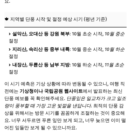
요.
📌 지금 뜨는 꿀정보! 놓치지 마세요
추가할인 코드 WRVE6
🍁 지역별 단풍 시작 및 절정 예상 시기 (평년 기준)
북적임 없이 즐기는 숨은 단풍 명소 & 이색 테마 여행
설악산, 오대산 등 강원 북부
: 10월 초순 시작,
10월 중순
✨ 1. 수도권 근교 당일치기 단풍길: 자연 속 힐링
절정
✨ 2. 고즈넉한 사찰에서의 단풍 명상 여행
지리산, 속리산 등 중부 내륙
: 10월 중순 시작,
10월 하순
절정
✨ 3. 단풍과 함께 즐기는 와인 & 미식 여행
내장산, 두륜산 등 남부 지방
: 10월 하순 시작,
11월 초순
📌 지금 뜨는 꿀정보! 놓치지 마세요
절정
추가할인 코드 WRVE6
이 시기 예측은 기상 상황에 따라 변동될 수 있으니, 여행 직
완벽한 단풍 여행을 위한 준비물 & 꿀팁
전에는
기상청이나 국립공원 웹사이트
에서 발표하는 최신
🎒 1. 가을 단풍 여행 필수 준비물
단풍 예보를 꼭 확인해주세요.
단풍잎은 일교차가 크고 일조
량이 풍부할 때 가장 고운 빛깔을 낸답니다.
최적의 단풍 감
📸 2. 인생샷을 위한 촬영 팁과 포즈 제안
상을 위해서는 방문 시기를 꼼꼼하게 조절하는 것이 중요해
📝 3. 숙소 및 교통편 예약 노하우 & 주의사항
요. 너무 서두르면 푸른 잎만 보게 되고, 너무 늦으면 이미 떨
📌 지금 뜨는 꿀정보! 놓치지 마세요
어진 잎들만 보게 될 수 있으니까요.