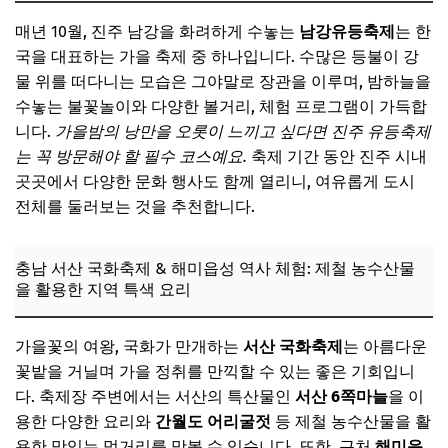
매년 10월, 진주 남강을 화려하게 수놓는
남강유등축제
는 한
국을 대표하는 가을 축제 중 하나입니다. 수많은 등불이 강
물 위를 떠다니는 모습은 그야말로 장관을 이루며, 밤하늘을
수놓는 불꽃놀이와 다양한 볼거리, 체험 프로그램이 가득합
니다.
가을밤의 낭만을 오롯이 느끼고 싶다면 진주 유등축제
는 꼭 방문해야 할 필수 코스예요.
축제 기간 동안 진주 시내
곳곳에서 다양한 문화 행사도 함께 열리니, 여유롭게 도시
전체를 둘러보는 것을 추천합니다.
충남 서산 국화축제 & 해미읍성 역사 체험: 제철 농수산물
을 활용한 지역 특색 요리
가을꽃의 여왕, 국화가 만개하는
서산 국화축제
는 아름다운
꽃밭을 거닐며 가을 정취를 만끽할 수 있는 좋은 기회입니
다. 축제장 주변에서는 서산의 특산물인
서산 6쪽마늘
을 이
용한 다양한 요리와
간월도 어리굴젓
등 제철 농수산물을 활
용한 맛있는 먹거리를 맛볼 수 있습니다. 또한, 근처
해미읍