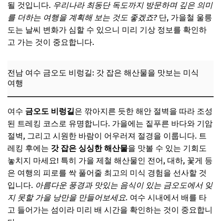
될 것입니다.
우리나라 최동단 독도까지 방문하며 깊은 의미
를 더하는 여행을 계획해 보는 것도 좋겠죠?
단, 가을철 울릉
도는 날씨 변화가 심할 수 있으니 미리 기상 정보를 확인하
고 가는 것이 중요합니다.
전남 여수 금오도 비렁길: 갓 잡은 해산물을 맛보는 미식
여행
여수
금오도 비렁길
은 깎아지른 듯한 해안 절벽을 따라 조성
된 트레킹 코스로 유명합니다. 가을에는 짙푸른 바다와 기암
절벽, 그리고 시원한 바람이 어우러져 절경을 이룹니다. 트
레킹 후에는
갓 잡은 싱싱한 해산물
을 맛볼 수 있는 기회도
놓치지 마세요! 특히 가을 제철 해산물인 전어, 대하, 꽃게 등
은 여행의 피로를 싹 풀어줄 최고의 미식 경험을 선사할 것
입니다.
아름다운 풍경과 맛있는 음식이 있는 금오도에서 잊
지 못할 가을 낭만을 만들어보세요.
여수 시내에서 배를 타
고 들어가는 섬이라 미리 배 시간을 확인하는 것이 중요합니