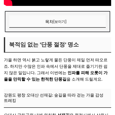
목차
[보이기]
북적임 없는 '단풍 절정' 명소
강원도 평창 오대산 선재길: 숲길을 따라 걷는 가을 감성 트
북적임 없는 '단풍 절정' 명소
레킹
경북 봉화 청량산: 인생샷을 건질 수 있는 비밀스러운 포토존
가을 하면 역시 붉고 노랗게 물든 단풍이 제일 먼저 떠오르
📌 지금 뜨는 꿀정보! 놓치지 마세요
죠. 하지만 수많은 인파 속에서 단풍을 제대로 즐기기란 쉽
지 않은 일입니다. 그래서 이번에는
인파를 피해 오롯이 가
추가할인 코드 WRVE6
을을 만끽할 수 있는 한적한 단풍길
을 소개해 드릴게요.
고즈넉한 매력, 전통과 역사의 가을 여행지
전남 담양 소쇄원: 고요한 한옥에서 만나는 가을 정취
강원도 평창 오대산 선재길: 숲길을 따라 걷는 가을 감성
트레킹
경북 경주 불국사 & 석굴암: 시간의 흔적이 깃든 고궁과 사찰
경남 하동 최참판댁: 전통 체험으로 깊이를 더하는 여행