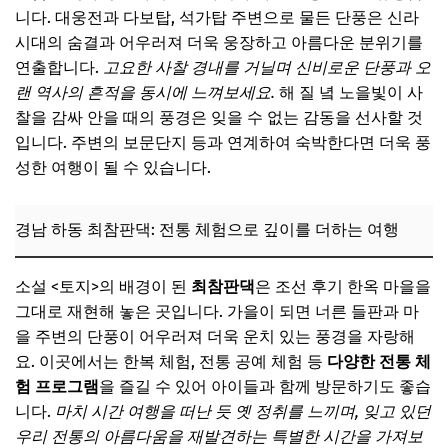
니다. 대웅전과 다보탑, 석가탑 주변으로 물든 단풍은 신라
시대의 숨결과 어우러져 더욱 웅장하고 아름다운 분위기를
연출합니다.
고요한 사찰 경내를 거닐며 신비로운 단풍과 오
랜 역사의 흔적을 동시에 느껴보세요.
해 질 녘 노을빛이 사
찰을 감싸 안을 때의 풍경은 잊을 수 없는 감동을 선사할 것
입니다. 주변의 보문단지 등과 연계하여 숙박한다면 더욱 풍
성한 여행이 될 수 있습니다.
경남 하동 최참판댁: 전통 체험으로 깊이를 더하는 여행
소설 <토지>의 배경이 된
최참판댁
은 조선 후기 한옥 마을을
그대로 재현해 놓은 곳입니다. 가을이 되면 너른 들판과 마
을 주변의 단풍이 어우러져 더욱 운치 있는 풍경을 자랑해
요. 이곳에서는 한복 체험, 전통 공예 체험 등
다양한 전통 체
험 프로그램
을 즐길 수 있어 아이들과 함께 방문하기도 좋습
니다.
마치 시간 여행을 떠난 듯 옛 정취를 느끼며, 잊고 있던
우리 전통의 아름다움을 재발견하는 특별한 시간을 가져보