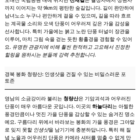
오대산 국립공원 내에 위치한
선재길
은 월정사에서 상원사
📌 지금 뜨는 꿀정보! 놓치지 마세요
까지 이어지는 약 9km의 평탄한 숲길입니다. 길이 완만하여
추가할인 코드 WRVE6
남녀노소 누구나 편안하게 걸을 수 있으며, 길을 따라 흐르
는 계곡물 소리와 오색 단풍이 어우러져 깊은 가을 감성을
가을 바다와 섬, 숨겨진 낭만의 공간
선사합니다. 특히 가을에는 붉고 노란 단풍 터널이 장관을
충남 태안 신두리 해안사구: 붉게 물든 가을 노을이 아름다운
이루어, 마치 그림 속을 걷는 듯한 황홀경을 경험할 수 있어
해변
요.
유명한 관광지에 비해 훨씬 한적하고 고요해서 진정한
경북 울릉도 & 독도: 한적하게 즐기는 섬 드라이브 코스
힐링을 원하시는 분들께 강력 추천합니다.
전남 여수 금오도 비렁길: 갓 잡은 해산물을 맛보는 미식 여
행
경북 봉화 청량산: 인생샷을 건질 수 있는 비밀스러운 포
📌 지금 뜨는 꿀정보! 놓치지 마세요
토존
추가할인 코드 WRVE6
영남의 소금강이라 불리는
청량산
은 기암괴석과 어우러진
2025년 10월, 놓칠 수 없는 지역별 축제와 먹거리
단풍이 매우 아름다운 곳입니다. 이곳의
하늘다리
는 아찔한
경남 진주 남강유등축제: 오직 가을에만 즐길 수 있는 특별한
풍경만큼이나 멋진 가을 단풍을 감상할 수 있는 숨겨진 명소
축제
예요. 구름다리 위에서 바라보는 봉화의 가을 풍경은 그야말
충남 서산 국화축제 & 해미읍성 역사 체험: 제철 농수산물을
로 잊지 못할
인생샷
을 남기기에 충분하답니다. 특히 해 질
활용한 지역 특색 요리
녘 노을과 어우러진 단풍은 카메라 셔터를 멈출 수 없게 만