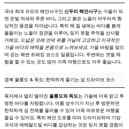
국내 최대 규모의 해안사구인
신두리 해안사구
는 가을이 되
면 은빛 억새와 푸른 바다, 그리고 붉은 노을이 어우러져 환
상적인 풍경을 자아냅니다. 특히 해 질 녘에는 바다를 붉게
물들이는 노을이 장관을 이루어, 잊지 못할 추억을 선사할
거예요.
드넓은 모래 언덕 위를 거닐며 고요하고 이국적인
가을 바다의 매력을 온몸으로 느껴보세요.
가을 바람을 맞으
며 걷는 해변 트레킹 코스도 일품입니다. 주변에는 갯벌 체
험을 할 수 있는 곳도 많아 가족 여행으로도 아주 좋습니다.
경북 울릉도 & 독도: 한적하게 즐기는 섬 드라이브 코스
육지에서 멀리 떨어진
울릉도와 독도
는 가을에 더욱 맑고 투
명한 바다를 자랑합니다. 여름 성수기가 지난 후 방문하면
한적하게 섬 전체를 둘러볼 수 있어 더욱 여유로운 여행을
즐길 수 있어요. 특히 해안 도로를 따라 드라이브하며 기암
괴석과 에메랄드빛 바다를 감상하는 것은 잊지 못할 경험이