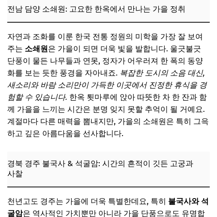
전남 담양 소쇄원: 고요한 한옥에서 만나는 가을 정취
자연과 조화를 이룬 한국 전통 정원의 미학을 가장 잘 보여
주는
소쇄원
은 가을이 되면 더욱 빛을 발합니다. 울긋불긋
단풍이 물든 나무들과 연못, 정자가 어우러져 한 폭의 동양
화를 보는 듯한 풍경을 자아내죠.
복잡한 도시의 소음 대신,
새소리와 바람 소리만이 가득한 이곳에서 진정한 휴식을 경
험할 수 있습니다.
한옥 툇마루에 앉아 따뜻한 차 한 잔과 함
께 가을을 느끼는 시간은 분명 잊지 못할 추억이 될 거예요.
계절마다 다른 매력을 뽐내지만, 가을의 소쇄원은 특히 그윽
하고 깊은 아름다움을 선사합니다.
경북 경주 불국사 & 석굴암: 시간의 흔적이 깃든 고궁과
사찰
천년고도 경주는 가을에 더욱 특별한데요, 특히
불국사와 석
굴암
은 역사적인 가치뿐만 아니라 가을 단풍으로도 유명합