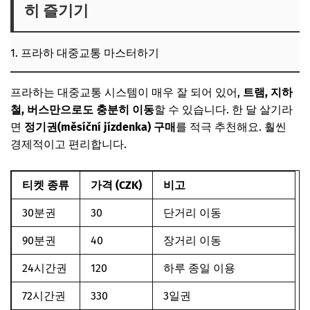
히 즐기기
1. 프라하 대중교통 마스터하기
프라하는 대중교통 시스템이 매우 잘 되어 있어,
트램, 지하
철, 버스만으로도 충분히 이동
할 수 있습니다. 한 달 살기라
면
정기권(měsíční jízdenka) 구매
를 적극 추천해요. 훨씬
경제적이고 편리합니다.
티켓 종류
가격 (CZK)
비고
30분권
30
단거리 이동
90분권
40
장거리 이동
24시간권
120
하루 종일 이용
72시간권
330
3일권