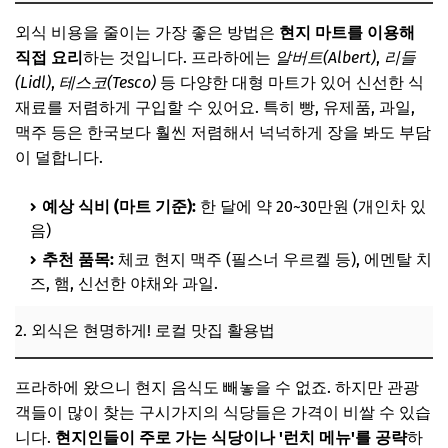
외식 비용을 줄이는 가장 좋은 방법은
현지 마트를 이용해
직접 요리
하는 것입니다. 프라하에는
알버트(Albert)
,
리들
(Lidl)
,
테스코(Tesco)
등 다양한 대형 마트가 있어 신선한 식
재료를 저렴하게 구입할 수 있어요. 특히 빵, 유제품, 과일,
맥주 등은 한국보다 훨씬 저렴해서 넉넉하게 장을 봐도 부담
이 덜합니다.
예상 식비 (마트 기준):
한 달에 약 20~30만원 (개인차 있
음)
추천 품목:
체코 현지 맥주 (필스너 우르켈 등), 에멘탈 치
즈, 햄, 신선한 야채와 과일.
2. 외식은 현명하게! 로컬 맛집 활용법
프라하에 왔으니 현지 음식도 빼놓을 수 없죠. 하지만 관광
객들이 많이 찾는 구시가지의 식당들은 가격이 비쌀 수 있습
니다.
현지인들이 주로 가는 식당이나 '런치 메뉴'를 공략
하