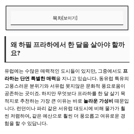
목차
[보이기]
왜 하필 프라하에서 한 달을 살아야 할까요?
📌 지금 뜨는 꿀정보! 놓치지 마세요
왜 하필 프라하에서 한 달을 살아야 할까
요?
추가할인 코드 WRVE6
월 150만원, 숙소 비용으로 어떻게 아낄까?
유럽에는 수많은 매력적인 도시들이 있지만, 그중에서도
프
1. 숙소 유형별 분석과 선택 팁
라하는 단연 특별한 매력
을 지니고 있습니다. 동유럽 특유의
2. 숙소 예약 시 이것만은 꼭 확인하세요!
고풍스러운 분위기와 서유럽 못지않은 문화적 풍요로움이
공존하는 곳이죠. 하지만 무엇보다 프라하를 한 달 살기 목
📌 지금 뜨는 꿀정보! 놓치지 마세요
적지로 추천하는 가장 큰 이유는 바로
놀라운 가성비
때문입
추가할인 코드 WRVE6
니다. 런던이나 파리 같은 서유럽 대도시에 비해 물가가 훨
프라하의 맛, 월 150만원으로 충분히 즐기기
씬 저렴하여, 같은 예산으로 훨씬 더 풍요롭고 여유로운 경
험을 할 수 있답니다.
1. 현지 식료품점에서 장보기