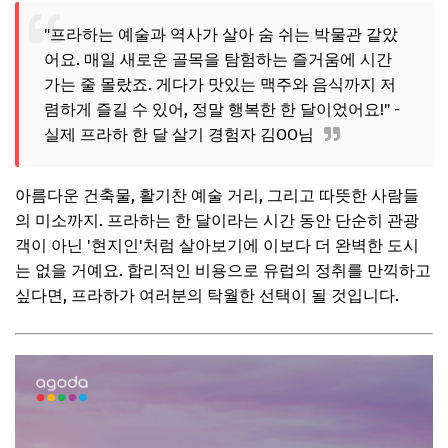
2. 외식은 현명하게! 로컬 맛집 활용법
"프라하는 예술과 역사가 살아 숨 쉬는 박물관 같았
📌 지금 뜨는 꿀정보! 놓치지 마세요
어요. 매일 새로운 골목을 탐험하는 즐거움에 시간
추가할인 코드 WRVE6
가는 줄 몰랐죠. 게다가 맛있는 맥주와 음식까지 저
교통과 즐길 거리, 돈 아끼며 프라하 온전히 즐기기
렴하게 즐길 수 있어, 정말 행복한 한 달이었어요!" -
실제 프라하 한 달 살기 경험자 김OO님
1. 프라하 대중교통 마스터하기
2. 무료 또는 저렴하게 즐기는 프라하
아름다운 건축물, 활기찬 예술 거리, 그리고 따뜻한 사람들
📌 지금 뜨는 꿀정보! 놓치지 마세요
의 미소까지. 프라하는 한 달이라는 시간 동안 단순히 관광
추가할인 코드 WRVE6
객이 아닌 '현지인'처럼 살아보기에 이보다 더 완벽한 도시
는 없을 거예요. 합리적인 비용으로 유럽의 정취를 만끽하고
놓치기 쉬운 숨겨진 비용과 절약 꿀팁
싶다면, 프라하가 여러분의 탁월한 선택이 될 것입니다.
1. 예상치 못한 지출에 대비하기
2. 프라하 한 달 살기 절약 꿀팁
📌 지금 뜨는 꿀정보! 놓치지 마세요
추가할인 코드 WRVE6
자주 묻는 질문