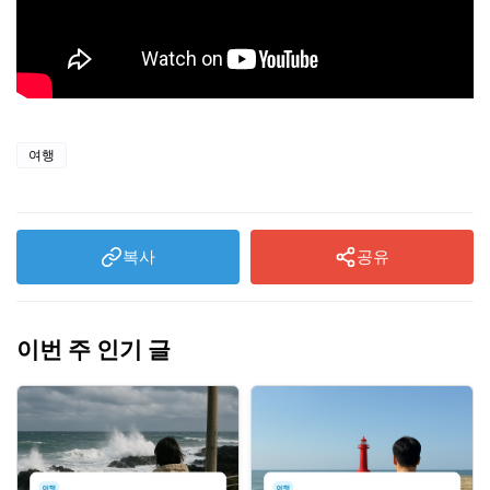
여행
복사
공유
이번 주 인기 글