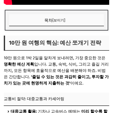
목차
[보이기]
10만 원 여행의 핵심: 예산 쪼개기 전략
교통비 절약: 대중교통과 카셰어링
10만 원 여행의 핵심: 예산 쪼개기 전략
숙박비 절약: 가성비 숙소 찾기
10만 원으로 1박 2일을 알차게 보내려면, 가장 중요한 것은
식비 절약: 현지인 맛집과 도시락
명확한 예산 계획
입니다. 교통, 숙박, 식비, 그리고 즐길 거리
📌 지금 뜨는 꿀정보! 놓치지 마세요
까지, 모든 항목에 효율적으로 예산을 배분해야 하죠. 비법
추가할인 코드 WRVE6
은 간단합니다.
'줄일 수 있는 것은 과감히 줄이고, 투자할 가
치가 있는 곳에 현명하게 지출하는 것'
이에요.
추천 코스 1: 역사의 향기 가득한 '경주' 1박 2일
첫째 날: 신라의 숨결을 느끼며
교통비 절약: 대중교통과 카셰어링
둘째 날: 황리단길과 추억 만들기
📌 지금 뜨는 꿀정보! 놓치지 마세요
대중교통 활용:
기차나 고속버스 예매는
미리 할수록 할