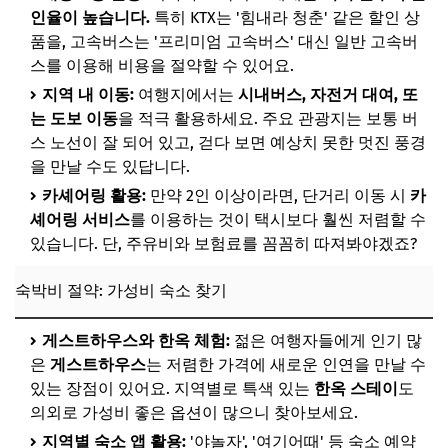
인율이 높습니다.
특히 KTX는 '힘내라 청춘' 같은 할인 상
추가할인 코드 WRVE6
품을, 고속버스는 '프리미엄 고속버스' 대신 일반 고속버
스를 이용해 비용을 절약할 수 있어요.
지역 내 이동:
여행지에서는
시내버스, 자전거 대여, 또
는 도보 이동
을 적극 활용하세요. 주요 관광지는 보통 버
스 노선이 잘 되어 있고, 걷다 보면 예상치 못한 멋진 풍경
을 만날 수도 있답니다.
카셰어링 활용:
만약 2인 이상이라면, 단거리 이동 시
카
셰어링 서비스
를 이용하는 것이 택시보다 훨씬 저렴할 수
있습니다. 단, 주유비와 보험료를 꼼꼼히 따져봐야겠죠?
숙박비 절약: 가성비 숙소 찾기
게스트하우스와 한옥 체험:
젊은 여행자들에게 인기 많
은
게스트하우스
는 저렴한 가격에 새로운 인연을 만날 수
있는 장점이 있어요. 지역별로 특색 있는
한옥 스테이
도
의외로 가성비 좋은 옵션이 많으니 찾아보세요.
지역별 숙소 앱 활용:
'야놀자', '여기어때' 등 숙소 예약