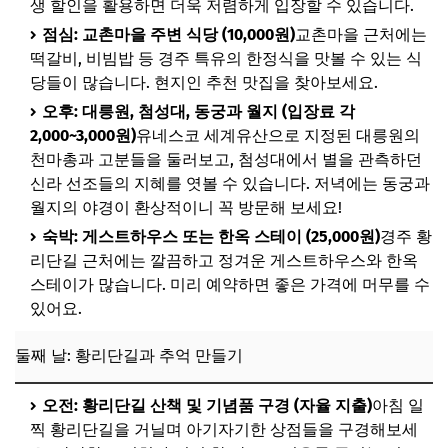
생 할인을 활용하면 더욱 저렴하게 입장할 수 있습니다.
점심: 교촌마을 주변 식당 (10,000원)
교촌마을 근처에는
떡갈비, 비빔밥 등 경주 특유의 한정식을 맛볼 수 있는 식
당들이 많습니다. 현지인 추천 맛집을 찾아보세요.
오후: 대릉원, 첨성대, 동궁과 월지 (입장료 각
2,000~3,000원)
유네스코 세계유산으로 지정된 대릉원의
천마총과 고분들을 둘러보고, 첨성대에서 별을 관측하던
신라 선조들의 지혜를 엿볼 수 있습니다. 저녁에는 동궁과
월지의 야경이 환상적이니 꼭 방문해 보세요!
숙박: 게스트하우스 또는 한옥 스테이 (25,000원)
경주 황
리단길 근처에는 깔끔하고 정겨운 게스트하우스와 한옥
스테이가 많습니다. 미리 예약하면 좋은 가격에 머무를 수
있어요.
둘째 날: 황리단길과 추억 만들기
오전: 황리단길 산책 및 기념품 구경 (자율 지출)
아침 일
찍 황리단길을 거닐며 아기자기한 상점들을 구경해보세