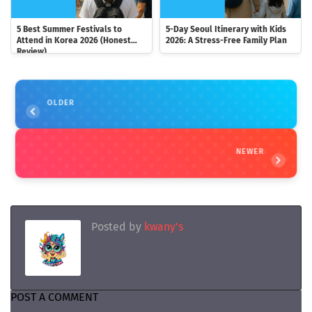
5 Best Summer Festivals to
5-Day Seoul Itinerary with Kids
Attend in Korea 2026 (Honest
2026: A Stress-Free Family Plan
Review)
OLDER
NEWER
Posted by
kwany's
POST A COMMENT