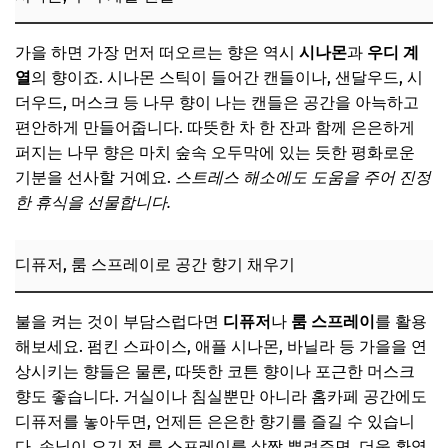
가을 하면 가장 먼저 떠오르는 향은 역시
시나몬
과
우디 계
열
의 향이죠. 시나몬 스틱이 들어간 캔들이나, 샌달우드, 시
더우드, 머스크 등 나무 향이 나는 캔들은 공간을 아늑하고
편안하게 만들어줍니다. 따뜻한 차 한 잔과 함께 은은하게
퍼지는 나무 향은 마치 숲속 오두막에 있는 듯한 평화로운
기분을 선사할 거예요.
스트레스 해소에도 도움을 주어 진정
한 휴식을 선물합니다.
디퓨저, 룸 스프레이로 공간 향기 채우기
불을 켜는 것이 부담스럽다면
디퓨저
나
룸 스프레이
를 활용
해보세요. 펌킨 스파이스, 애플 시나몬, 바닐라 등 가을을 연
상시키는 향들은 물론, 따뜻한 코튼 향이나 포근한 머스크
향도 좋습니다. 거실이나 침실뿐만 아니라 홈카페 공간에도
디퓨저를 놓아두면, 언제든 은은한 향기를 즐길 수 있습니
다. 손님이 오기 전 룸 스프레이를 살짝 뿌려주면, 더욱 환영