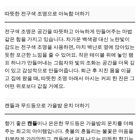
커튼, 테이블보로 분위기 전환
따뜻한 전구색 조명으로 아늑함 더하기
📌 지금 뜨는 꿀정보! 놓치지 마세요
추가할인 코드 WRVE6
전구색 조명은 공간을 따뜻하고 아늑하게 만들어주는 마법
같은 힘을 가지고 있습니다. 차가운 백색광 대신 노란빛이
아이디어 3: 공간 활용의 극대화! 컴팩트 가구 배치
감도는 전구색 조명을 사용하면, 마치 벽난로 옆에 앉아있는
접이식 테이블 또는 바 테이블 활용
듯한 포근한 느낌을 줄 수 있어요. 작은 테이블 위에 놓인 램
수납형 스툴이나 벤치
프 하나가 만들어내는 그림자와 빛의 조화는 공간을 더욱 깊
이 있고 감성적으로 만들어줍니다. 퇴근 후 지친 몸을 이끌
이동식 카트 활용으로 유연성 확보
고 집에 왔을 때, 따뜻한 조명 아래서 마시는 커피 한 잔은 그
📌 지금 뜨는 꿀정보! 놓치지 마세요
어떤 위로보다 값질 거예요.
추가할인 코드 WRVE6
아이디어 4: 자연을 담은 플랜테리어 & 드라이 플라워
캔들과 무드등으로 가을밤 운치 더하기
작은 화분 또는 행잉 플랜트
향기 좋은
캔들
이나 은은한 무드등은 가을밤의 운치를 더해
가을 분위기 드라이 플라워/갈대 활용
주는 최고의 아이템입니다. 촛불의 흔들리는 불꽃은 마음을
미니 화병과 나뭇가지 활용
차분하게 가라앉히고, 캔들에서 퍼져 나오는 따뜻한 향기는