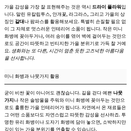
가을 감성을 가장 잘 표현해주는 것은 역시
드라이 플라워
입
니다. 말린 유칼립투스, 안개꽃, 라그라스, 그리고 가을의 상
징인
갈대
나 팜파스를 활용해보세요. 특별히 손질할 필요 없
이 그 자체로 멋스러운 인테리어 소품이 됩니다. 작은 미니
화병에 꽂아두거나, 여러 송이를 엮어 벽에 걸어두는 것만으
로도 공간이 따뜻하고 빈티지한 가을 분위기로 가득 찰 거예
요.
생화와는 또 다른, 시간이 멈춘 듯한 고즈넉한 아름다움
을 선사합니다.
미니 화병과 나뭇가지 활용
굳이 비싼 꽃이 아니어도 괜찮습니다. 길을 걷다 예쁜
나뭇
가지
나 작은 솔방울을 주워와 미니 화병에 꽂아두는 것만으
로도 훌륭한 가을 인테리어가 됩니다. 자연에서 온 재료들은
그 어떤 소품보다도 자연스럽고 따뜻한 감성을 선사하죠. 투
명한 유리 화병이나 도자기 화병에 담아 놓으면, 소박하지만
깊이 있는 가을 분위기를 연출할 수 있습니다.