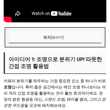
목차
[보이기]
아이디어 1: 조명으로 분위기 UP! 따뜻한 간접 조명 활용법
따뜻한 전구색 조명으로 아늑함 더하기
아이디어 1: 조명으로 분위기 UP! 따뜻한
간접 조명 활용법
캔들과 무드등으로 가을밤 운치 더하기
📌 지금 뜨는 꿀정보! 놓치지 마세요
카페의 분위기를 좌우하는 가장 중요한 요소 중 하나가 바로
추가할인 코드 WRVE6
조명
입니다. 특히 좁은 공간에서는 메인 조명 하나보다는 여
아이디어 2: 포근함을 더하는 패브릭 소품 활용
러 개의 간접 조명을 활용하는 것이 훨씬 효과적이에요. 천
장의 밝은 형광등 대신,
스탠드 조명, 테이블 램프, 그리고 은
가을 감성 담은 담요와 러그
은한 무드등
을 곳곳에 배치해보세요.
쿠션, 방석으로 좌석 업그레이드