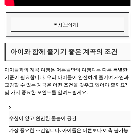
목차
[보이기]
아이와 함께 즐기기 좋은 계곡의 조건
수심이 얕고 완만한 물놀이 공간
아이와 함께 즐기기 좋은 계곡의 조건
깨끗한 수질과 주변 환경
아이들과의 계곡 여행은 어른들만의 여행과는 다른 특별한
편의시설 (화장실, 주차장 등) 완비
기준이 필요합니다. 우리 아이들이 안전하게 즐기며 자연과
안전 관리 인력 상주 여부
교감할 수 있는 계곡은 어떤 조건을 갖추고 있어야 할까요?
📌 지금 뜨는 꿀정보! 놓치지 마세요
몇 가지 중요한 포인트를 알려드릴게요.
추가할인 코드 WRVE6
전국 가족 계곡 여행지 BEST 3 추천
수심이 얕고 완만한 물놀이 공간
가평 용추계곡: 접근성 좋은 수도권 명소
가장 중요한 조건입니다. 아이들은 어른보다 예측 불가능
평창 흥정계곡: 맑고 시원한 강원도 청정지역