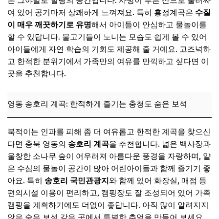
은 그야말로 힐링의 공간입니다. 사방이 푸른 산으로 둘러싸
여 있어 공기마저 상쾌하게 느껴져요. 특히 흥정계곡은
수질
이 매우 깨끗하기로 유명
해서 아이들이 안심하고 물놀이를
할 수 있답니다. 물고기들이 노니는 모습도 쉽게 볼 수 있어
아이들에게 자연 학습의 기회도 제공해 줄 거예요. 고즈넉하
고 한적한 분위기에서 가족만의 여유를 만끽하고 싶다면 이
곳을 추천합니다.
영동 송호리 계곡: 한적하게 즐기는 충청도 숨은 보석
북적이는 인파를 피해 좀 더 여유롭고 한적한 계곡을 찾으신
다면 충북 영동의
송호리 계곡
을 추천합니다. 넓은 백사장과
울창한 소나무 숲이 어우러져 아름다운 풍경을 자랑하며, 얕
은 수심의 물놀이 공간이 많아 어린아이들과 함께 즐기기 좋
아요. 특히
송호리 국민관광지
와 함께 있어 화장실, 매점 등
편의시설 이용이 편리하고, 캠핑장도 잘 조성되어 있어 가족
캠핑을 계획하기에도 더없이 좋답니다. 아직 많이 알려지지
않은 숨은 보석 같은 곳에서 특별한 추억을 만들어 보세요.