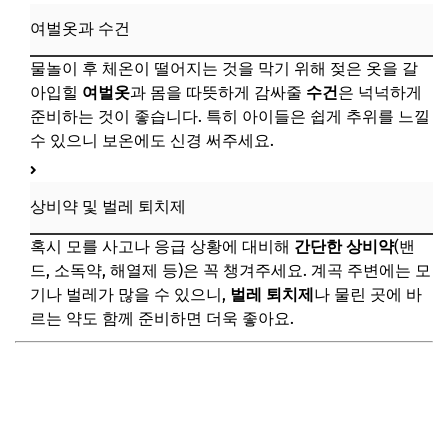
여벌옷과 수건
물놀이 후 체온이 떨어지는 것을 막기 위해 젖은 옷을 갈
아입힐
여벌옷
과 몸을 따뜻하게 감싸줄
수건
은 넉넉하게
준비하는 것이 좋습니다. 특히 아이들은 쉽게 추위를 느낄
수 있으니 보온에도 신경 써주세요.
상비약 및 벌레 퇴치제
혹시 모를 사고나 응급 상황에 대비해
간단한 상비약
(밴
드, 소독약, 해열제 등)은 꼭 챙겨주세요. 계곡 주변에는 모
기나 벌레가 많을 수 있으니,
벌레 퇴치제
나 물린 곳에 바
르는 약도 함께 준비하면 더욱 좋아요.