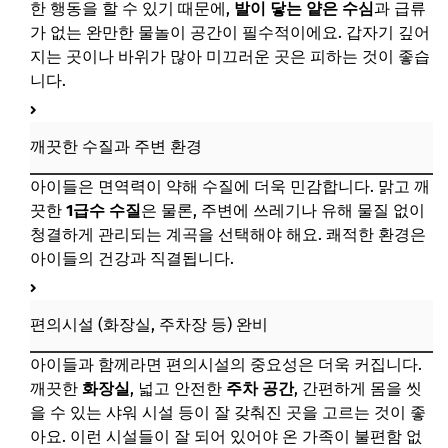
한 행동을 할 수 있기 때문에,
발이 닿는 얕은 수심
과 급류
영동 송호리 계곡: 한적하게 즐기는 충청도 숨은 보석
가 없는 완만한 물놀이 공간이 필수적이에요. 갑자기 깊어
지는 곳이나 바위가 많아 미끄러운 곳은 피하는 것이 좋습
📌 지금 뜨는 꿀정보! 놓치지 마세요
니다.
추가할인 코드 WRVE6
계곡 여행 시 필수 준비물 체크리스트
깨끗한 수질과 주변 환경
아이들을 위한 안전 장비
아이들은 면역력이 약해 수질에 더욱 민감합니다. 맑고 깨
햇볕 차단을 위한 용품
끗한
1급수 수질
은 물론, 주변에 쓰레기나 유해 물질 없이
간식, 도시락 및 음료
청결하게 관리되는 계곡을 선택해야 해요. 쾌적한 환경은
아이들의 건강과 직결됩니다.
여벌옷과 수건
상비약 및 벌레 퇴치제
편의시설 (화장실, 주차장 등) 완비
📌 지금 뜨는 꿀정보! 놓치지 마세요
아이들과 함께라면 편의시설의 중요성은 더욱 커집니다.
추가할인 코드 WRVE6
깨끗한
화장실
, 넓고 안전한
주차 공간
, 간편하게 몸을 씻
안전한 물놀이를 위한 부모님 가이드
을 수 있는 샤워 시설 등이 잘 갖춰진 곳을 고르는 것이 좋
아이 눈높이에 맞는 물놀이 안전 교육
아요. 이런 시설들이 잘 되어 있어야 온 가족이 불편함 없