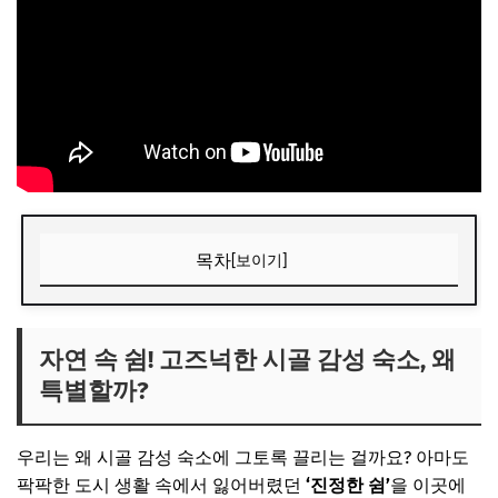
목차
[보이기]
자연 속 쉼! 고즈넉한 시골 감성 숙소, 왜 특별할까?
📌 지금 뜨는 꿀정보! 놓치지 마세요
자연 속 쉼! 고즈넉한 시골 감성 숙소, 왜
특별할까?
추가할인 코드 WRVE6
나에게 맞는 시골 감성 숙소는? 유형별 특징과 고르는 팁
우리는 왜 시골 감성 숙소에 그토록 끌리는 걸까요? 아마도
한옥 스테이: 전통의 미, 고즈넉한 운치
팍팍한 도시 생활 속에서 잃어버렸던
‘진정한 쉼’
을 이곳에