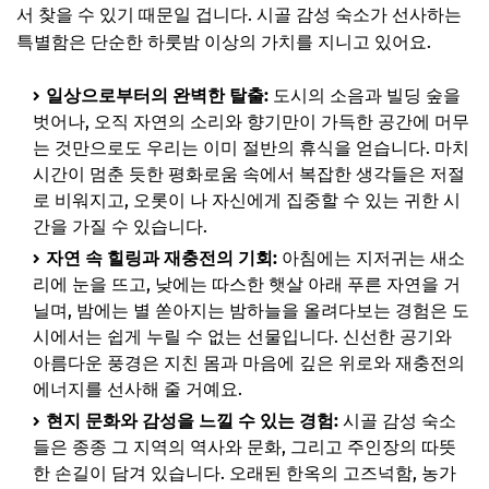
독채 펜션: 프라이빗한 휴식, 가족 단위 추천
서 찾을 수 있기 때문일 겁니다. 시골 감성 숙소가 선사하는
특별함은 단순한 하룻밤 이상의 가치를 지니고 있어요.
감성 민박/게스트하우스: 호스트와의 교감, 저렴한 가격
농가 주택 개조 숙소: 빈티지 감성, 특별한 경험
일상으로부터의 완벽한 탈출:
도시의 소음과 빌딩 숲을
📌 지금 뜨는 꿀정보! 놓치지 마세요
벗어나, 오직 자연의 소리와 향기만이 가득한 공간에 머무
는 것만으로도 우리는 이미 절반의 휴식을 얻습니다. 마치
추가할인 코드 WRVE6
시간이 멈춘 듯한 평화로움 속에서 복잡한 생각들은 저절
강원, 제주, 경북까지! 놓치지 말아야 할 시골 감성 숙소 추천
로 비워지고, 오롯이 나 자신에게 집중할 수 있는 귀한 시
간을 가질 수 있습니다.
강원도: 산과 바다를 동시에, 숲속 감성 숙소
자연 속 힐링과 재충전의 기회:
아침에는 지저귀는 새소
제주도: 돌담과 바다가 어우러진 프라이빗 숙소
리에 눈을 뜨고, 낮에는 따스한 햇살 아래 푸른 자연을 거
경상북도: 유서 깊은 한옥과 자연의 조화
닐며, 밤에는 별 쏟아지는 밤하늘을 올려다보는 경험은 도
시에서는 쉽게 누릴 수 없는 선물입니다. 신선한 공기와
전라남도: 남도 음식과 함께 즐기는 여유
아름다운 풍경은 지친 몸과 마음에 깊은 위로와 재충전의
📌 지금 뜨는 꿀정보! 놓치지 마세요
에너지를 선사해 줄 거예요.
추가할인 코드 WRVE6
현지 문화와 감성을 느낄 수 있는 경험:
시골 감성 숙소
들은 종종 그 지역의 역사와 문화, 그리고 주인장의 따뜻
현명하게 예약하고 가격 비교하는 꿀팁
한 손길이 담겨 있습니다. 오래된 한옥의 고즈넉함, 농가
📌 지금 뜨는 꿀정보! 놓치지 마세요