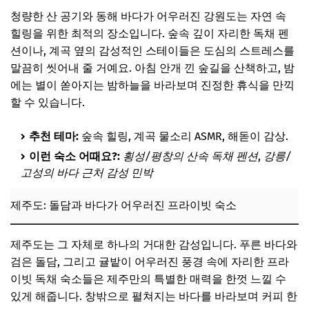
청량한 산 공기와 동해 바다가 어우러진 강원도는 자연 속
힐링을 위한 최적의 장소입니다. 숲속 깊이 자리한 독채 펜
션이나, 계곡 옆의 감성적인 스테이들은 도심의 스트레스를
말끔히 씻어내 줄 거예요. 아침 안개 낀 숲길을 산책하고, 밤
에는 별이 쏟아지는 밤하늘을 바라보며 진정한 휴식을 만끽
할 수 있습니다.
추천 테마:
숲속 힐링, 계곡 물소리 ASMR, 해돋이 감상.
이런 숙소 어때요?:
횡성/평창의 산속 독채 펜션
,
강릉/
고성의 바다 근처 감성 민박
제주도: 돌담과 바다가 어우러진 프라이빗 숙소
제주도는 그 자체로 하나의 거대한 감성입니다. 푸른 바다와
검은 돌담, 그리고 귤밭이 어우러진 풍경 속에 자리한 프라
이빗 독채 숙소들은 제주만의 특별한 매력을 한껏 느낄 수
있게 해줍니다. 창밖으로 펼쳐지는 바다를 바라보며 커피 한