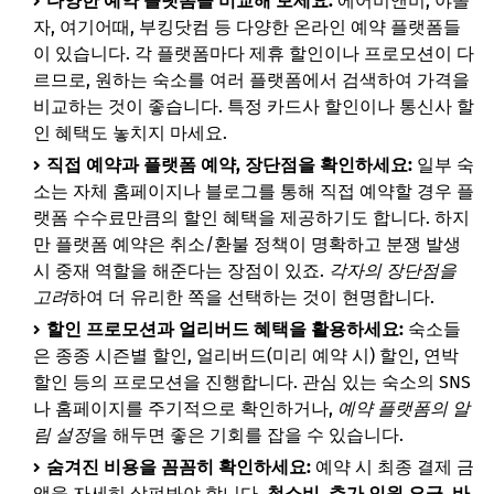
다양한 예약 플랫폼을 비교해 보세요:
에어비앤비, 야놀
자, 여기어때, 부킹닷컴 등 다양한 온라인 예약 플랫폼들
이 있습니다. 각 플랫폼마다 제휴 할인이나 프로모션이 다
르므로, 원하는 숙소를 여러 플랫폼에서 검색하여 가격을
비교하는 것이 좋습니다. 특정 카드사 할인이나 통신사 할
인 혜택도 놓치지 마세요.
직접 예약과 플랫폼 예약, 장단점을 확인하세요:
일부 숙
소는 자체 홈페이지나 블로그를 통해 직접 예약할 경우 플
랫폼 수수료만큼의 할인 혜택을 제공하기도 합니다. 하지
만 플랫폼 예약은 취소/환불 정책이 명확하고 분쟁 발생
시 중재 역할을 해준다는 장점이 있죠.
각자의 장단점을
고려
하여 더 유리한 쪽을 선택하는 것이 현명합니다.
할인 프로모션과 얼리버드 혜택을 활용하세요:
숙소들
은 종종 시즌별 할인, 얼리버드(미리 예약 시) 할인, 연박
할인 등의 프로모션을 진행합니다. 관심 있는 숙소의 SNS
나 홈페이지를 주기적으로 확인하거나,
예약 플랫폼의 알
림 설정
을 해두면 좋은 기회를 잡을 수 있습니다.
숨겨진 비용을 꼼꼼히 확인하세요:
예약 시 최종 결제 금
액을 자세히 살펴봐야 합니다.
청소비, 추가 인원 요금, 바