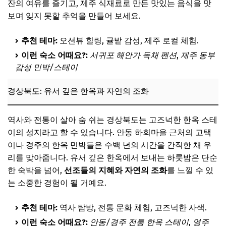
잔의 여유를 즐기고, 제주 식재료로 만든 맛있는 음식을 맛
보며 잊지 못할 추억을 만들어 보세요.
추천 테마:
오션뷰 힐링, 귤밭 감성, 제주 로컬 체험.
이런 숙소 어때요?:
서귀포 해안가 독채 펜션
,
제주 동부
감성 민박/스테이
경상북도: 유서 깊은 한옥과 자연의 조화
역사와 전통이 살아 숨 쉬는 경상북도는 고즈넉한 한옥 스테
이의 성지라고 할 수 있습니다. 안동 하회마을 근처의 고택
이나 경주의 한옥 민박들은 수백 년의 시간을 간직한 채 우
리를 맞아줍니다. 유서 깊은 한옥에서 보내는 하룻밤은 단순
한 숙박을 넘어,
선조들의 지혜와 자연의 조화
를 느낄 수 있
는 소중한 경험이 될 거예요.
추천 테마:
역사 탐방, 전통 문화 체험, 고즈넉한 사색.
이런 숙소 어때요?:
안동/경주 전통 한옥 스테이
,
영주