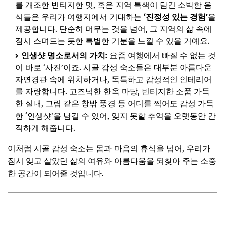
를 개조한 빈티지한 멋, 혹은 지역 특색이 담긴 소박한 음
식들은 우리가 여행지에서 기대하는
‘진정성 있는 경험’
을
추가할인 코드 WRVE6
제공합니다. 단순히 머무는 것을 넘어, 그 지역의 삶 속에
자주 묻는 질문
잠시 스며드는 듯한 특별한 기분을 느낄 수 있을 거예요.
Q. 시골이라 불편하지 않을까요? (교통, 편의시설)
인생샷 명소로서의 가치:
요즘 여행에서 빠질 수 없는 것
이 바로 ‘사진’이죠. 시골 감성 숙소들은 대부분 아름다운
Q. 애완동물 동반 가능한 숙소는 있나요?
자연경관 속에 위치하거나, 독특하고 감성적인 인테리어
Q. 바비큐 등 부대시설 이용은 어떻게 되나요?
를 자랑합니다. 고즈넉한 한옥 마당, 빈티지한 소품 가득
Q. 갑작스러운 취소 시 환불 정책은 어떻게 되나요?
한 실내, 그림 같은 창밖 풍경 등 어디를 찍어도 감성 가득
한 ‘인생샷’을 남길 수 있어, 잊지 못할 추억을 오랫동안 간
Q. 아이와 함께 가기 좋은 숙소는 어떤 곳인가요?
직하게 해줍니다.
📌 지금 뜨는 꿀정보! 놓치지 마세요
이처럼 시골 감성 숙소는 몸과 마음의 휴식을 넘어, 우리가
추가할인 코드 WRVE6
잠시 잊고 살았던 삶의 여유와 아름다움을 되찾아 주는 소중
마무리 및 팁: 잊지 못할 촌캉스를 위한 마지막 조언
한 공간이 되어줄 것입니다.
📌 지금 뜨는 꿀정보! 놓치지 마세요
추가할인 코드 WRVE6