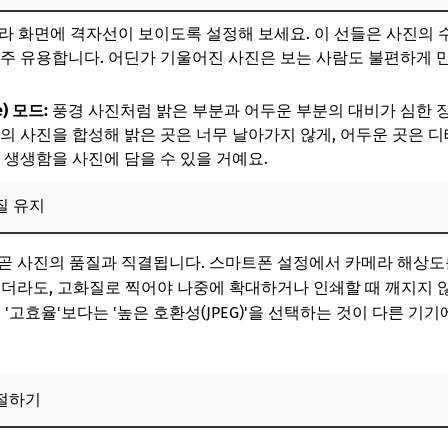
 사진을 '작품'으로 만드는 비결
라 화면에 격자선이 보이도록 설정해 보세요. 이 선들은 사진의 
적인 사진 만들기
아주 유용합니다. 어딘가 기울어진 사진은 보는 사람도 불편하게 만
하이, 수평) 활용법
e) 모드:
풍경 사진처럼 밝은 부분과 어두운 부분의 대비가 심한 장
 시선 유도
장의 사진을 합성해 밝은 곳은 너무 날아가지 않게, 어두운 곳은
 생생함을 사진에 담을 수 있을 거예요.
보! 놓치지 마세요
6
질 유지
고의 여행 사진 작가로 거듭나기
 곧 사진의 품질과 직결됩니다. 스마트폰 설정에서 카메라 해상
아워의 마법
지더라도, 고화질로 찍어야 나중에 확대하거나 인쇄할 때 깨지지 
 '고효율'보다는 '높은 호환성(JPEG)'을 선택하는 것이 다른 기
 특징과 활용 팁
서 밝게 찍는 노하우
보! 놓치지 마세요
절하기
6