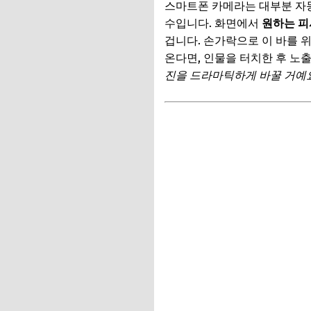
스마트폰 카메라는 대부분 자
상황별 인생샷: 인물
수입니다. 화면에서
원하는 피
겁니다. 손가락으로 이 바를 
여행지에서 인물 사
온다면, 인물을 터치한 후 노
광활한 풍경을 한 
진을 드라마틱하게 바꿀 거예요
현지 음식 비주얼을 
📌 지금 뜨는 꿀정
추가할인 코드 WRVE
스마트폰 보정 앱, 
필수 보정 앱 소개 (
밝기, 대비, 색감 조
나만의 필터 만들기 
📌 지금 뜨는 꿀정