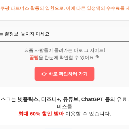
6
 쿠팡 파트너스 활동의 일환으로, 이에 따른 일정액의 수수료를 
리, 정말 필요할까요?
뜨는 꿀정보! 놓치지 마세요
방해 없이 찍는 팁은?
관리는 어떻게 해요?
요즘 사람들이 몰려가는 바로 그 사이트!
꿀템
을 한눈에 확인할 수 있어요 🍭
린 날도 인생샷 가능할까요?
능이 없어도 될까요?
👉 바로 확인하러 가기
보! 놓치지 마세요
6
겜스고는
넷플릭스, 디즈니+, 유튜브, ChatGPT 등
의 유료
트폰으로 만드는 최고의 여행 추억!
비스를
최대 60% 할인 받아
이용할 수 있습니다.
보! 놓치지 마세요
6