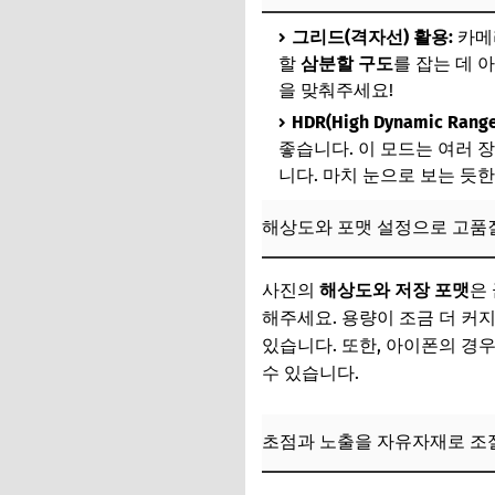
구도와 앵글: 당신의
그리드(격자선) 활용:
카메
삼분할 구도로 안정
할
삼분할 구도
를 잡는 데 
을 맞춰주세요!
다양한 앵글 (로우, 
HDR(High Dynamic Rang
선과 도형을 이용한
좋습니다. 이 모드는 여러 
니다. 마치 눈으로 보는 듯한
📌 지금 뜨는 꿀정
추가할인 코드 WRVE
해상도와 포맷 설정으로 고품
빛을 읽는 능력, 최
사진의
해상도와 저장 포맷
은
골든 아워와 블루 
해주세요. 용량이 조금 더 커
있습니다. 또한, 아이폰의 경우
역광, 순광, 측광의
수 있습니다.
빛이 부족한 환경에
📌 지금 뜨는 꿀정
초점과 노출을 자유자재로 조
추가할인 코드 WRVE