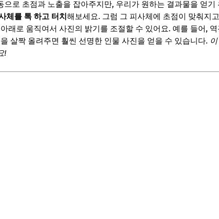
동으로 초점과 노출을 잡아주지만, 우리가 원하는 결과물을 얻기
, 풍경, 음식 촬영 마스터하기
사체를 톡 하고 터치
해보세요. 그럼 그 피사체에 초점이 맞춰지고,
위아래로 움직여서 사진의 밝기를 조절할 수 있어요. 예를 들어, 
진 자연스럽게 찍는 법
출을 살짝 올려주면 훨씬 선명한 인물 사진을 얻을 수 있습니다.
이
장에 담는 와이드샷
!
살리는 촬영 팁
보! 놓치지 마세요
6
'금손'으로 만들어주는 마법!
무료/유료)
절 기본기
및 적용 팁
보! 놓치지 마세요