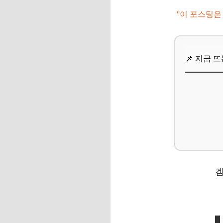
추가할인 코드 WRVE
"이 포스팅은
자주 묻는 질문
Q. 스마트폰 액세서
📌 지금 
Q. 사람이 많을 때 
Q. 찍은 사진 용량 
Q. 비 오는 날, 흐
Q. 사진에 대한 재
📌 지금 뜨는 꿀정
추가할인 코드 WRVE
마무리 및 팁: 스마
📌 지금 뜨는 꿀정
추가할인 코드 WRVE