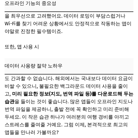
오프라인 기능의 중요성
📌 지금 뜨는 꿀정보! 놓치지 마세요
을 최우선으로 고려했어요. 데이터 로밍이 부담스럽거나
추가할인 코드 WRVE6
Wi-Fi를 찾기 어려운 상황에서도 안정적으로 작동하는 앱이
번역 & 의사소통: 언어 장벽 허물기 (BEST 3-4)
야말로 진정한 필수템이죠.
Google 번역: 실시간 번역, 사진 번역으로 만능 해결사
또한, 앱 사용 시
파파고(Naver Papago): 한국어 특화 번역의 강자
📌 지금 뜨는 꿀정보! 놓치지 마세요
데이터 사용량 절약 노하우
추가할인 코드 WRVE6
도 간과할 수 없습니다. 해외에서는 국내보다 데이터 요금이
여행 계획 & 예약: 완벽한 여행 준비 (BEST 5-6)
비쌀 수 있으니, 불필요한 백그라운드 데이터 사용을 줄이
Booking.com / Airbnb: 숙소 예약의 A to Z
고,
미리 필요한 정보(지도, 번역 파일 등)를 다운로드해 두는
Tripadvisor / Yelp: 맛집, 명소 정보 탐색의 달인
습관
을 들이는 것이 좋습니다. 많은 앱들이 오프라인 지도나
번역 파일을 제공하니, 출발 전에 꼭 확인하고 미리 준비해
📌 지금 뜨는 꿀정보! 놓치지 마세요
두세요. 이 작은 습관 하나가 여러분의 여행 경비를 아끼고
추가할인 코드 WRVE6
스트레스를 줄여줄 거예요. 그럼 이제, 본격적으로 최고의
앱들을 만나러 가볼까요?
환율 & 결제: 스마트한 금전 관리 (BEST 7)