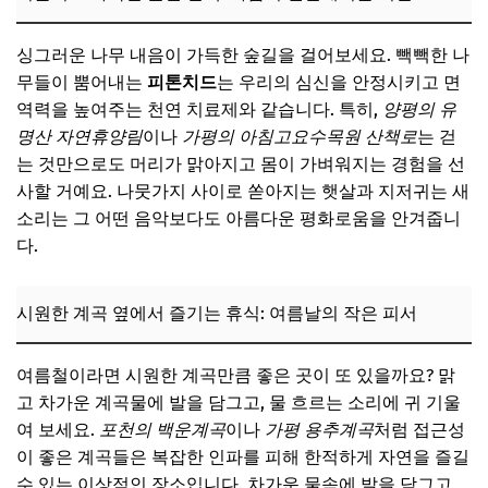
싱그러운 나무 내음이 가득한 숲길을 걸어보세요. 빽빽한 나
무들이 뿜어내는
피톤치드
는 우리의 심신을 안정시키고 면
역력을 높여주는 천연 치료제와 같습니다. 특히,
양평의 유
명산 자연휴양림
이나
가평의 아침고요수목원 산책로
는 걷
는 것만으로도 머리가 맑아지고 몸이 가벼워지는 경험을 선
사할 거예요. 나뭇가지 사이로 쏟아지는 햇살과 지저귀는 새
소리는 그 어떤 음악보다도 아름다운 평화로움을 안겨줍니
다.
시원한 계곡 옆에서 즐기는 휴식: 여름날의 작은 피서
여름철이라면 시원한 계곡만큼 좋은 곳이 또 있을까요? 맑
고 차가운 계곡물에 발을 담그고, 물 흐르는 소리에 귀 기울
여 보세요.
포천의 백운계곡
이나
가평 용추계곡
처럼 접근성
이 좋은 계곡들은 복잡한 인파를 피해 한적하게 자연을 즐길
수 있는 이상적인 장소입니다. 차가운 물속에 발을 담그고