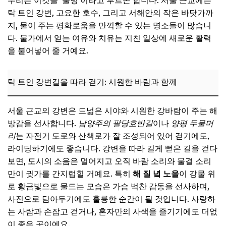
우리는 이것을 ‘물멍’이라고 부르곤 합니다. 서울 근교에는
탁 트인 강변, 고요한 호수, 그리고 서해안의 작은 바닷가까
지, 물이 주는 평화로움을 만끽할 수 있는 명소들이 많습니
다. 물가에서 얻는 여유와 치유는 지친 일상에 새로운 활력
을 불어넣어 줄 거예요.
탁 트인 강변길을 따라 걷기: 시원한 바람과 함께
서울 근교의 강변은 드넓은 시야와 시원한 강바람이 주는 해
방감을 선사합니다.
남양주의 팔당호반길
이나
양평 두물머
리
는 자전거 도로와 산책로가 잘 조성되어 있어 걷기에도,
라이딩하기에도 좋습니다. 강변을 따라 길게 뻗은 길을 걷다
보면, 도시의 소음은 멀어지고 오직 바람 소리와 물결 소리
만이 귓가를 간지럽힐 거예요. 특히
해 질 녘 노을
이 강물 위
로 황금빛으로 물드는 모습은 가슴 벅찬 감동을 선사하며,
사진으로 담아두기에도 훌륭한 순간이 될 것입니다. 사랑하
는 사람과 손잡고 걷거나, 혼자만의 사색을 즐기기에도 더없
이 좋은 곳이에요.