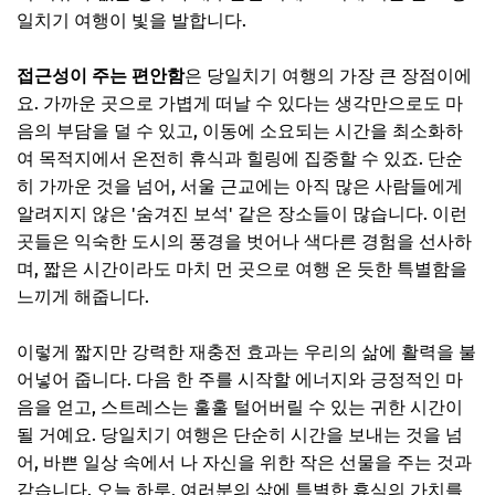
일치기 여행이 빛을 발합니다.
추가할인 코드 WRVE6
감성 충전: 문화 & 예술 테마 명소
접근성이 주는 편안함
은 당일치기 여행의 가장 큰 장점이에
요. 가까운 곳으로 가볍게 떠날 수 있다는 생각만으로도 마
독특한 갤러리와 공방 체험: 나만의 예술적 감각 깨우기
음의 부담을 덜 수 있고, 이동에 소요되는 시간을 최소화하
고즈넉한 한옥 마을에서 시간 여행: 옛 정취에 물들다
여 목적지에서 온전히 휴식과 힐링에 집중할 수 있죠. 단순
히 가까운 것을 넘어, 서울 근교에는 아직 많은 사람들에게
감각적인 분위기의 북카페 거리: 책과 커피가 있는 휴식
알려지지 않은 '숨겨진 보석' 같은 장소들이 많습니다. 이런
📌 지금 뜨는 꿀정보! 놓치지 마세요
곳들은 익숙한 도시의 풍경을 벗어나 색다른 경험을 선사하
추가할인 코드 WRVE6
며, 짧은 시간이라도 마치 먼 곳으로 여행 온 듯한 특별함을
느끼게 해줍니다.
물멍과 여유: 강변, 호수, 바다 인근 명소
탁 트인 강변길을 따라 걷기: 시원한 바람과 함께
이렇게 짧지만 강력한 재충전 효과는 우리의 삶에 활력을 불
고요한 호수 둘레길에서 사색: 평온이 머무는 곳
어넣어 줍니다. 다음 한 주를 시작할 에너지와 긍정적인 마
음을 얻고, 스트레스는 훌훌 털어버릴 수 있는 귀한 시간이
서해안의 작은 포구에서 즐기는 여유: 바다 냄새 맡으며 힐링
될 거예요. 당일치기 여행은 단순히 시간을 보내는 것을 넘
📌 지금 뜨는 꿀정보! 놓치지 마세요
어, 바쁜 일상 속에서 나 자신을 위한 작은 선물을 주는 것과
추가할인 코드 WRVE6
같습니다. 오늘 하루, 여러분의 삶에 특별한 휴식의 가치를