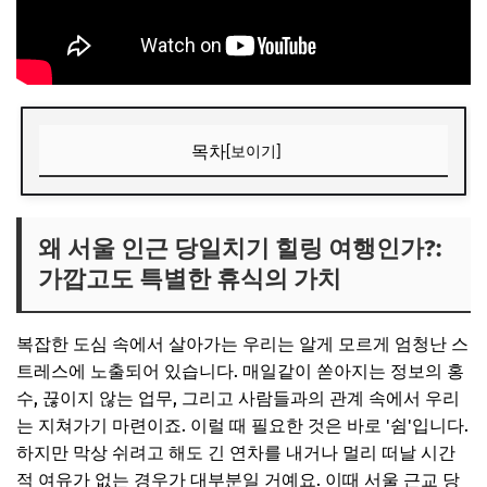
목차
[보이기]
왜 서울 인근 당일치기 힐링 여행인가?: 가깝고도 특별한 휴
식의 가치
왜 서울 인근 당일치기 힐링 여행인가?:
📌 지금 뜨는 꿀정보! 놓치지 마세요
가깝고도 특별한 휴식의 가치
추가할인 코드 WRVE6
자연이 주는 위로: 숲, 계곡, 수목원 명소
복잡한 도심 속에서 살아가는 우리는 알게 모르게 엄청난 스
트레스에 노출되어 있습니다. 매일같이 쏟아지는 정보의 홍
피톤치드 가득한 숲길 산책: 마음이 편안해지는 시간
수, 끊이지 않는 업무, 그리고 사람들과의 관계 속에서 우리
시원한 계곡 옆에서 즐기는 휴식: 여름날의 작은 피서
는 지쳐가기 마련이죠. 이럴 때 필요한 것은 바로 '쉼'입니다.
아름다운 풍경의 수목원 탐방: 계절을 만끽하는 즐거움
하지만 막상 쉬려고 해도 긴 연차를 내거나 멀리 떠날 시간
적 여유가 없는 경우가 대부분일 거예요. 이때 서울 근교 당
📌 지금 뜨는 꿀정보! 놓치지 마세요