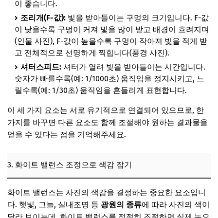
이 좋습니다.
추가할인 코드 WRVE6
조리개(F-값):
빛을 받아들이는 구멍의 크기입니다. F-값
빛을 이해하면 사진이 달라진다
이 낮을수록 구멍이 커져 빛을 많이 받고 배경이 흐려지며
1. 자연광의 종류와 특징
(인물 사진), F-값이 높을수록 구멍이 작아져 빛을 적게 받
고 전체적으로 선명하게 찍힙니다(풍경 사진).
2. 그림자를 활용한 입체감 표현
셔터스피드:
셔터가 열려 빛을 받아들이는 시간입니다.
3. 조명 없는 밤 풍경 촬영 팁
숫자가 빠를수록(예: 1/1000초) 움직임을 정지시키고, 느
4. 플래시 사용 시 주의할 점
릴수록(예: 1/30초) 움직임을 흔들리게 표현합니다.
📌 지금 뜨는 꿀정보! 놓치지 마세요
이 세 가지 요소는 서로 유기적으로 연결되어 있으므로, 한
추가할인 코드 WRVE6
가지를 바꾸면 다른 요소도 함께 조절해야 원하는 결과물을
얻을 수 있다는 점을 기억해주세요.
자주 묻는 질문
Q. 여행 시 어떤 렌즈가 가장 유용할까요?
3. 화이트 밸런스 조정으로 색감 잡기
Q. 스마트폰으로도 전문가처럼 찍을 수 있나요?
Q. 사진 보정은 꼭 해야 하나요?
화이트 밸런스는 사진의 색감을 결정하는 중요한 요소입니
Q. 여행 사진 백업 및 관리 방법은?
다. 햇빛, 그늘, 실내조명 등
광원의 종류
에 따라 사진의 색이
달라 보이는데, 화이트 밸런스를 적절히 조절하면 실제 눈으
Q. 삼각대, 셀카봉 꼭 필요할까요?