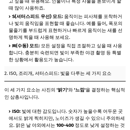
고 싶을 때 유용해요. 인물이나 특정 사물을 돋보이게 할
감성 넘치는 인물 사진 연출 비법
때 많이 사용하죠.
1. 자연스러운 포즈와 시선 유도
S(셔터스피드 우선) 모드:
움직이는 피사체를 포착하거
나 빛의 움직임을 표현할 때 좋습니다. 예를 들어, 폭포의
2. 배경과 인물의 조화로운 배치
물줄기를 부드럽게 표현하거나 빠르게 움직이는 새를 선
3. 아웃포커싱으로 인물 부각하기
명하게 찍을 때 사용해 보세요.
4. 인물과 어울리는 주변 소품 활용
M(수동) 모드:
모든 설정을 직접 조절하고 싶을 때 사용
합니다. 충분히 숙련되면 빛이 부족한 야경 촬영 등 특별
📌 지금 뜨는 꿀정보! 놓치지 마세요
한 상황에서 활용도가 높습니다.
추가할인 코드 WRVE6
사진을 예술로 만드는 구도 마스터
2. ISO, 조리개, 셔터스피드: 빛을 다루는 세 가지 요소
1. 황금 분할과 삼분할 구도
이 세 가지 요소는 사진의
'밝기'
와
'느낌'
을 결정하는 핵심적
2. 시선을 이끄는 리딩 라인(Leading Line)
인 삼총사입니다.
3. 프레이밍과 대칭 구도
ISO:
빛에 대한 감도입니다. 숫자가 높을수록 어두운 곳
4. 낮은 시점, 높은 시점 활용법
에서도 밝게 찍히지만, 노이즈가 생길 수 있으니 주의하세
📌 지금 뜨는 꿀정보! 놓치지 마세요
요. 맑은 날 야외에서는
100~400
정도로 낮게 설정하는 것