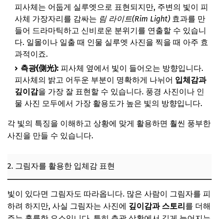
피사체는 어둡게 실루엣으로 표현되지만, 주변의 빛이 피
사체 가장자리를 감싸는
림 라이트(Rim Light)
효과를 만
들어 드라마틱하고 신비로운 분위기를 연출할 수 있습니
다. 일몰이나 일출 때 인물 실루엣 사진을 찍을 때 아주 효
과적이죠.
측광(側光):
피사체 옆에서 빛이 들어오는 방향입니다.
피사체의 밝고 어두운 부분이 명확하게 나뉘어
입체감과
깊이감
을 가장 잘 표현할 수 있습니다. 풍경 사진이나 인
물 사진 모두에서 가장 활용도가 높은 빛의 방향입니다.
각 빛의 특징을 이해하고 상황에 맞게 활용하면 훨씬 풍부한
사진을 만들 수 있습니다.
2. 그림자를 활용한 입체감 표현
빛이 있다면 그림자도 따라옵니다. 많은 사람이 그림자를 피
하려 하지만, 사실 그림자는 사진에
깊이감과 스토리
를 더해
주는 훌륭한 요소입니다. 특히 측광 상황에서 길게 늘어지는