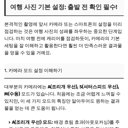
1. 카메라 모드 설정 이해하기
여행 사진 기본 설정: 출발 전 확인 필수!
2. ISO, 조리개, 셔터스피드: 빛을 다루는 세 가지 요소
본격적인 촬영에 앞서 카메라 또는 스마트폰의 설정을 미리
3. 화이트 밸런스 조정으로 색감 잡기
점검하는 것은 여행 사진의 성패를 좌우하는 중요한 단계입
4. 스마트폰 카메라 설정 최적화
니다. 마치 여행 전에 캐리어를 점검하듯이, 카메라의 기본
📌 지금 뜨는 꿀정보! 놓치지 마세요
세팅을 잘 이해하고 활용한다면 훨씬 더 만족스러운 결과물
을 얻을 수 있을 거예요.
추가할인 코드 WRVE6
압도적인 풍경 사진 찍는 노하우
1. 카메라 모드 설정 이해하기
1. 광각 렌즈와 파노라마 기능 적극 활용
2. 빛의 방향과 골든아워를 놓치지 마세요!
대부분의 카메라에는
A(조리개 우선), S(셔터스피드 우선),
3. 원근감과 깊이를 살리는 구도
M(수동)
모드가 있습니다. 처음에는 조금 어렵게 느껴질 수
있지만, 이 세 가지 모드의 특징만 알아두어도 원하는 결과
4. 날씨 변화도 기회!
물을 얻는 데 큰 도움이 됩니다.
📌 지금 뜨는 꿀정보! 놓치지 마세요
A(조리개 우선) 모드:
추가할인 코드 WRVE6
배경 흐림 효과(아웃포커싱)를 주