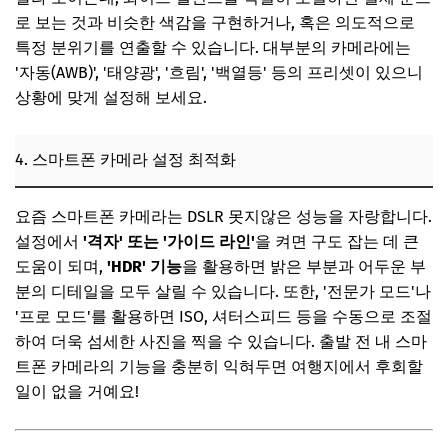
로 보는 것과 비슷한 색감을 구현하거나, 혹은 의도적으로
📌 지금 뜨는 꿀정보! 놓치지 마세요
특정 분위기를 연출할 수 있습니다. 대부분의 카메라에는
추가할인 코드 WRVE6
'자동(AWB)', '태양광', '흐림', '백열등' 등의 프리셋이 있으니
상황에 맞게 설정해 보세요.
마무리 및 팁: 나만의 여행을 기록하는 법
📸 꾸준한 연습과 시도가 중요해요!
4. 스마트폰 카메라 설정 최적화
✨ 찍은 사진을 즐겁게 공유하는 법
📌 지금 뜨는 꿀정보! 놓치지 마세요
요즘 스마트폰 카메라는 DSLR 못지않은 성능을 자랑합니다.
추가할인 코드 WRVE6
설정에서
'격자' 또는 '가이드 라인'
을 켜면 구도 잡는 데 큰
도움이 되며,
'HDR' 기능
을 활용하면 밝은 부분과 어두운 부
분의 디테일을 모두 살릴 수 있습니다. 또한, '전문가 모드'나
'프로 모드'를 활용하면 ISO, 셔터스피드 등을 수동으로 조절
하여 더욱 섬세한 사진을 찍을 수 있습니다. 출발 전 내 스마
트폰 카메라의 기능을 충분히 익혀두면 여행지에서 후회할
일이 없을 거예요!