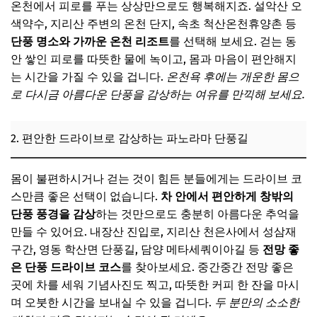
온천에서 피로를 푸는 상상만으로도 행복해지죠. 설악산 오
색약수, 지리산 주변의 온천 단지, 속초 척산온천휴양촌 등
단풍 명소와 가까운 온천 리조트
를 선택해 보세요. 걷는 동
안 쌓인 피로를 따뜻한 물에 녹이고, 몸과 마음이 편안해지
는 시간을 가질 수 있을 겁니다.
온천욕 후에는 개운한 몸으
로 다시금 아름다운 단풍을 감상하는 여유를 만끽해 보세요.
2. 편안한 드라이브로 감상하는 파노라마 단풍길
몸이 불편하시거나 걷는 것이 힘든 분들에게는 드라이브 코
스만큼 좋은 선택이 없습니다.
차 안에서 편안하게 창밖의
단풍 풍경을 감상
하는 것만으로도 충분히 아름다운 추억을
만들 수 있어요. 내장산 진입로, 지리산 천은사에서 성삼재
구간, 영동 학산면 단풍길, 담양 메타세쿼이아길 등
전망 좋
은 단풍 드라이브 코스
를 찾아보세요. 중간중간 전망 좋은
곳에 차를 세워 기념사진도 찍고, 따뜻한 커피 한 잔을 마시
며 오붓한 시간을 보내실 수 있을 겁니다.
두 분만의 소소한