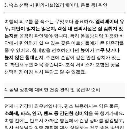
3. 숙소 선택 시 편의시설(엘리베이터, 온돌 등) 확인
Q. 여행 중 갑작스러운 컨디션 난조 시 대처법은 무엇인가
요?
여행의 피로를 풀 숙소는 무엇보다 중요하죠.
Q. 단체 여행보다 자유 여행이 더 나을까요?
엘리베이터 유
무, 계단이 많지는 않은지, 객실 내 편의시설은 잘 갖춰져 있
Q. 단풍 사진 잘 찍는 간단한 팁은 무엇인가요?
는지
를 꼼꼼히 확인해야 합니다. 특히 온돌방처럼 따뜻한 바
📌 지금 뜨는 꿀정보! 놓치지 마세요
닥에서 편안하게 쉴 수 있는 곳은 어르신들에게 큰 만족감을
줄 수 있어요. 침대방을 선호하신다면
높이가 너무 낮거나
추가할인 코드 WRVE6
높지 않은 침대
인지, 주변에 손잡이 같은 안전 장치가 있는
마무리 및 꿀팁: 두 분의 아름다운 가을을 응원하며
지 확인해두면 더욱 좋습니다. 조식 서비스가 포함된 곳을
꿀팁 하나! 여행의 추억을 오래 간직하는 방법
선택하면 아침 식사 부담도 덜 수 있겠죠.
꿀팁 둘! 다음 여행을 위한 계획 미리 세우기
4. 돌발 상황에 대비한 건강 관리 및 응급약 준비
가장 중요한 꿀팁 셋! 서로를 배려하고 존중하는 마음
📌 지금 뜨는 꿀정보! 놓치지 마세요
언제나 건강이 최우선입니다. 평소 복용하시는 약은 물론,
추가할인 코드 WRVE6
소화제, 파스, 연고, 밴드 등 간단한 상비약
을 꼭 챙겨가세요.
여행 전에는 반드시 가까운 병원에서 건강 상태를 점검받고,
의사 선생님과 여행 계획에 대해 상담하는 것도 좋은 방법입