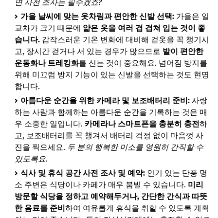
면 사전 조사는 필수겠죠?
가을 날씨에 맞는 옷차림과 편안한 신발 선택:
가을은 일
교차가 크기 때문에
얇은 옷을 여러 겹 겹쳐 입는 것이 좋
습니다.
갑작스러운 기온 변화에 대비해 겉옷을 꼭 챙기시
고, 장시간 걷거나 서 있는 경우가 많으므로
발이 편안한
운동화나 트레킹화
를 신는 것이 중요해요. 넘어짐 방지를
위해 미끄럼 방지 기능이 있는 신발을 선택하는 것도 현명
합니다.
아름다운 순간을 위한 카메라 및 보조배터리 준비:
사랑
하는 사람과 함께하는 아름다운 순간을 기록하는 것은 매
우 소중한 일입니다.
카메라나 스마트폰을 충분히 충전
하
고, 보조배터리를 꼭 챙겨서 배터리 걱정 없이 마음껏 사
진을 찍으세요.
두 분의 행복한 미소를 영원히 간직할 수
있도록요.
식사 및 휴식 공간 사전 조사 및 예약:
인기 있는 단풍 명
소 주변은 식당이나 카페가 매우 붐빌 수 있습니다.
미리
방문할 식당을 정하고 예약해두거나, 간단한 간식과 따뜻
한 음료를 준비
하여 여유롭게 휴식을 취할 수 있도록 계획