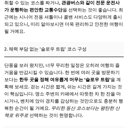
1. 온천욕과 단풍을 동시에 즐기는 힐링 여행
취할 수 있는 코스를 짜거나,
관광버스와 같이 전문 운전사
가 운행하는 편안한 교통수단
을 선택하는 것이 좋습니다. 최
2. 편안한 드라이브로 감상하는 파노라마 단풍길
근에는 시니어 전용 셔틀이나 콜밴 서비스도 다양하게 출시
3. 고궁과 박물관에서 즐기는 역사 속 단풍 산책
되고 있으니, 미리 알아보시면 더욱 편리하고 안전한 여행이
될 거예요.
4. 아름다운 수목원에서 여유롭게 즐기는 피크닉 단풍
5. 지역 특산물과 미식을 곁들인 풍성한 단풍 기행
2. 체력 부담 없는 '슬로우 트립' 코스 구성
📌 지금 뜨는 꿀정보! 놓치지 마세요
추가할인 코드 WRVE6
단풍을 보러 왔지만, 너무 무리한 일정은 오히려 여행의 즐
성공적인 시니어 커플 단풍 여행을 위한 실용적인 팁
거움을 반감시킬 수 있습니다. 한 번에 여러 곳을 방문하기
보다는
한두 곳을 정해 여유롭게 머무는 '슬로우 트립'
을 계
📌 지금 뜨는 꿀정보! 놓치지 마세요
획해 보세요. 걷는 시간은 짧게, 쉬는 시간은 길게 가지는 것
추가할인 코드 WRVE6
이 핵심입니다. 명소 주변의 카페에서 따뜻한 차 한 잔을 마
자주 묻는 질문
시거나, 벤치에 앉아 경치를 감상하는 것만으로도 충분히 행
복한 순간이 될 거예요.
무리한 등산 코스보다는 평탄한 산
Q. 단풍 명소 중 휠체어/유모차 이용 가능한 곳은 어디인가
요?
책로 위주로
선택하는 것이 현명합니다.
Q. 시니어 할인 혜택을 받을 수 있는 곳이 있나요?