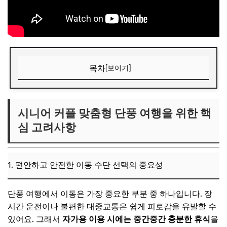
목차
[보이기]
시니어 커플 맞춤형 단풍 여행을 위한 핵심 고려사항
1. 편안하고 안전한 이동 수단 선택의 중요성
시니어 커플 맞춤형 단풍 여행을 위한 핵
심 고려사항
2. 체력 부담 없는 '슬로우 트립' 코스 구성
3. 숙소 선택 시 편의시설(엘리베이터, 온돌 등) 확인
4. 돌발 상황에 대비한 건강 관리 및 응급약 준비
1. 편안하고 안전한 이동 수단 선택의 중요성
📌 지금 뜨는 꿀정보! 놓치지 마세요
단풍 여행에서 이동은 가장 중요한 부분 중 하나입니다. 장
추가할인 코드 WRVE6
시간 운전이나 불편한 대중교통은 쉽게 피로감을 유발할 수
추억 쌓기 좋은! 시니어 커플 맞춤형 단풍 여행 테마 5가지
있어요. 그래서
자가용 이용 시에는 중간중간 충분한 휴식
을