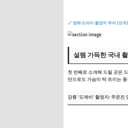
자주 묻는 질문
Q. 촬영지 방문 시
🔗 영화·드라마 촬영지 투어 (전국)
Q. 대중교통으로 가
Q. 아이들과 함께 
Q. 촬영지 주변 숙
설렘 가득한 국내 촬
Q. 드라마 테마 코
📌 지금 뜨는 꿀정
첫 번째로 소개해 드릴 곳은 
만으로도 가슴이 탁 트이는 풍
추가할인 코드 WRVE
나만의 인생 드라마
강릉 '도깨비' 촬영지: 주문진
📌 지금 뜨는 꿀정
추가할인 코드 WRVE