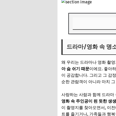
드라마/영화 속 명소
드라마/영화 속 명소
📌 지금 뜨는 꿀정
추가할인 코드 WRVE
왜 우리는 드라마나 영화 촬영
설렘 가득한 국내 촬
아 숨 쉬기 때문
이에요. 좋아하
이 공감합니다. 그리고 그 감
강릉 '도깨비' 촬영
순한 관람객이 아니라 마치 그
📌 지금 뜨는 꿀정
사랑하는 사람과 함께 드라마 
추가할인 코드 WRVE
영화 속 주인공이 된 듯한 생
드라마/영화 속 명소
이 촬영지를 찾아오면서, 이전
트를 즐기거나, 가족들과 행복