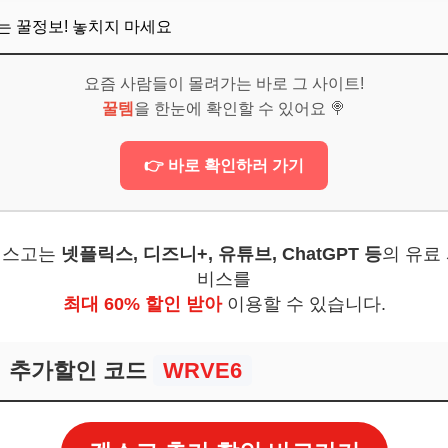
 메타세콰이어 길
뜨는 꿀정보! 놓치지 마세요
': 벽초지 수목원
요즘 사람들이 몰려가는 바로 그 사이트!
보! 놓치지 마세요
꿀템
을 한눈에 확인할 수 있어요 🍭
6
👉 바로 확인하러 가기
% 즐기는 나만의 꿀팁
증샷 남기기
겜스고는
넷플릭스, 디즈니+, 유튜브, ChatGPT 등
의 유료
 함께 드라이브
비스를
계 코스
최대 60% 할인 받아
이용할 수 있습니다.
보기
추가할인 코드
WRVE6
보! 놓치지 마세요
6