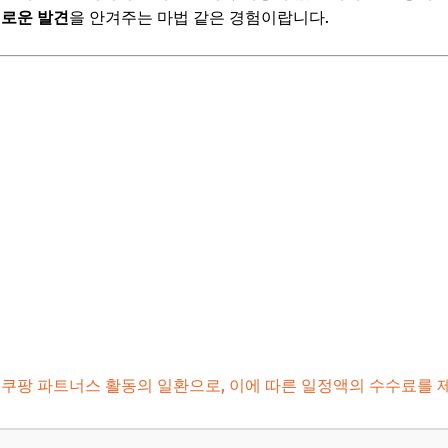
보! 놓치지 마세요
새로운 발견
을 안겨주는 마법 같은 경험이랍니다.
6
영지 추천 1: 아름다운 바다와 자연
문진 영진해변 방파제
: 호천마을 야경
: 하조대 해변
주도 드라마 촬영지
보! 놓치지 마세요
6
영지 추천 2: 고즈넉한 도심과 역사
 쿠팡 파트너스 활동의 일환으로, 이에 따른 일정액의 수수료를 
 익선동 한옥 거리
하나': 한벽굴