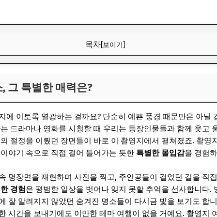
목차
[보이기]
, 그 특별한 매력은?
, 그 특별한 매력은?
보! 놓치지 마세요
6
지에 이토록 열광하는 걸까요? 단순히 예쁜 풍경 때문만은 아닐 
영지 추천 1: 아름다운 바다와 자연
는 드라마나 영화를 시청할 때 우리는 등장인물들과 함께 웃고 울
정의 절정을 이뤘던 장면들이 바로 이 촬영지에서 펼쳐졌죠. 촬영지
지: 주문진 영진해변 방파제
 이야기 속으로 직접 걸어 들어가는 듯한
특별한 몰입감
을 경험하
보! 놓치지 마세요
속 명장면을 재현하며 사진을 찍고, 주인공들이 걸었던 길을 직접
6
생한 경험
은 평범한 일상을 벗어나 잊지 못할 추억을 선사합니다. 
, 그 특별한 매력은?
에 잘 알려지지 않았던 숨겨진 명소들이 다시금 빛을 보기도 합니
한 시간을 보내기에도 이만한 테마 여행이 없을 거예요. 촬영지 여