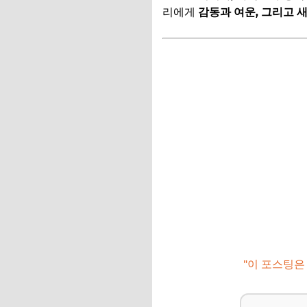
📌 지금 뜨는 꿀정
리에게
감동과 여운, 그리고 
추가할인 코드 WRVE
설렘 가득한 국내 촬
강릉 '도깨비': 주
부산 '쌈 마이웨이'
양양 '그 해 우리는'
이국적인 풍경의 제
📌 지금 뜨는 꿀정
추가할인 코드 WRVE
설렘 가득한 국내 촬
"이 포스팅은
서울 '경성크리처':
전주 '스물다섯 스물