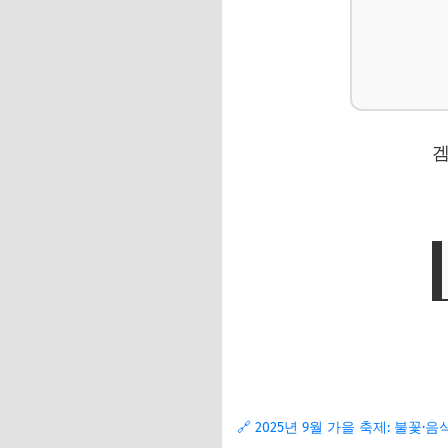
Q. 우천 시 축제는 
Q. 어린아이와 함께
📌 지금 뜨는 꿀정
추가할인 코드 WRVE
아름다운 가을, 축제
축제 방문 시 안전 수
📌 지금 뜨는 꿀정
추가할인 코드 WRVE
🔗 2025년 9월 가을 축제: 불꽃·음