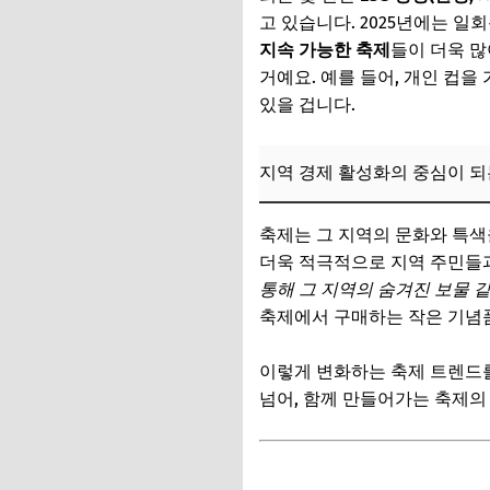
고 있습니다. 2025년에는 
강원/충청 지역: 자
지속 가능한 축제
들이 더욱 많
영남/호남 지역: 전
거예요. 예를 들어, 개인 컵을
있을 겁니다.
제주도: 이국적인 풍
📌 지금 뜨는 꿀정
지역 경제 활성화의 중심이 되
추가할인 코드 WRVE
축제는 그 지역의 문화와 특색
지갑 부담 없이 즐기
더욱 적극적으로 지역 주민들과
귀와 눈이 즐거운 무
통해 그 지역의 숨겨진 보물 
축제에서 구매하는 작은 기념
손끝에서 피어나는 
입맛을 돋우는 지역
이렇게 변화하는 축제 트렌드를
넘어, 함께 만들어가는 축제의
축제 속 숨겨진 무료
📌 지금 뜨는 꿀정