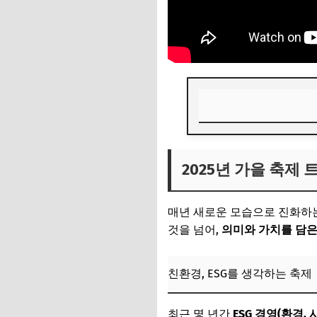
2025년 가을 축제
2025년 가을 축제
친환경, ESG를 생
지역 경제 활성화의
매년 새로운 모습으로 진화하는
📌 지금 뜨는 꿀정
것을 넘어,
의미와 가치를 담은
추가할인 코드 WRVE
친환경, ESG를 생각하는 축제
전국 명소에서 즐기는
서울 및 수도권: 도
최근 몇 년간
ESG 경영(환경,