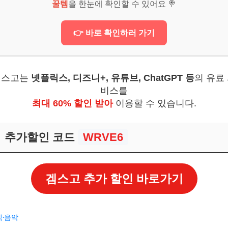
꿀템
을 한눈에 확인할 수 있어요 🍭
어떻게 되나요?
 가기 좋은 축제는 어떤 것이 있을까요?
👉 바로 확인하러 가기
보! 놓치지 마세요
6
겜스고는
넷플릭스, 디즈니+, 유튜브, ChatGPT 등
의 유료
비스를
와 함께 최고의 추억을!
최대 60% 할인 받아
이용할 수 있습니다.
칙, 잊지 마세요!
보! 놓치지 마세요
추가할인 코드
WRVE6
6
겜스고 추가 할인 바로가기
식·음악