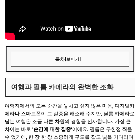
목차
[보이기]
여행과 필름 카메라의 완벽한 조화
📌 지금 뜨는 꿀정보! 놓치지 마세요
여행과 필름 카메라의 완벽한 조화
추가할인 코드 WRVE6
여행지에서의 모든 순간을 놓치고 싶지 않은 마음, 디지털카
나에게 맞는 여행 필름 카메라 고르기
메라나 스마트폰이 그 갈증을 해소해 주지만, 필름 카메라로
휴대성과 가성비를 생각한다면? 일회용 & 토이 카메라
담는 여행은 조금 다른 차원의 경험을 선사합니다. 가장 큰
진득한 결과물을 원한다면? 중고 SLR/RF 카메라
차이는 바로
'순간에 대한 집중'
이에요. 필름은 무한정 찍을
수 없기에, 한 장 한 장 소중하게 구도를 잡고 빛을 기다리며
초보자를 위한 자동 필름 카메라