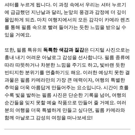
셔터를 누르게 됩니다. 이 과정 속에서 우리는 셔터 누르기
📌 지금 뜨는 꿀정보! 놓치지 마세요
에 급급했던 지난날과 달리, 눈앞의 풍경과 감정에 더 깊이
추가할인 코드 WRVE6
몰입하게 되죠. 마치 여행지에서의 모든 감각이 카메라 렌즈
를 통해 필름 속으로 빨려 들어가는 듯한 느낌을 받으실 수
여행의 분위기를 좌우하는 필름 선택 가이드
있을 거예요.
따뜻하고 생생한 색감! 컬러 필름 추천
또한, 필름 특유의
감성적인 분위기 연출! 흑백 필름 활용법
독특한 색감과 질감
은 디지털 사진으로는
흉내 내기 어려운 아날로그 감성을 선사합니다. 필름 종류에
ISO 감도별 적합한 촬영 환경
따라 따뜻하거나 차분한 느낌을 주기도 하고, 빛바랜 듯한
필름 유효 기간 및 보관 시 유의사항
빈티지한 분위기를 연출하기도 해요. 이러한 예상치 못한 결
과물은 필름 카메라만의 가장 큰 매력이자, 여행의 특별한
국내외 필름 구매처 및 할인 정보
추억을 더욱 아름답게 만들어주는 요소입니다. 시간이 흐를
📌 지금 뜨는 꿀정보! 놓치지 마세요
수록 빛을 발하는 필름 사진은 단순한 기록을 넘어, 여행의
추가할인 코드 WRVE6
순간들을 잊지 못할 예술 작품으로 만들어 줄 거예요. 여러
분의 여행을 더욱 특별하게 만들고 싶다면, 필름 카메라와
필름 카메라로 아름다운 여행 사진 찍는 팁
함께 아날로그 감성의 여정을 떠나보세요!
자연광을 최대한 활용하는 방법
구도와 배경을 활용한 인상적인 사진 연출