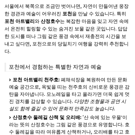
서울에서 북쪽으로 조금만 벗어나면, 자연이 만들어낸 웅장
한 경관과 예술이 어우러진
포천
을 만날 수 있습니다. 특히
포천 아트밸리
와
산정호수
는 복잡한 마음을 잊고 자연 속에
서 온전히 힐링할 수 있는 숨겨진 보물 같은 곳입니다. 답답
한 도시를 떠나 그림 같은 풍경 속에서 재충전의 시간을 보
내고 싶다면, 포천으로의 당일치기 여행을 강력히 추천합니
다.
포천에서 경험하는 특별한 자연과 예술
포천 아트밸리 천주호:
폐채석장을 복원하여 만든 문화
예술 공간으로, 옥빛을 띠는 천주호의 신비로운 풍경은 감
탄을 자아냅니다. 모노레일을 타고 올라가면 더욱 쉽게 멋
진 경치를 감상할 수 있습니다.
다양한 조형물과 공연 시
설도 함께 즐길 수 있어 문화적 만족감도 높습니다.
산정호수 둘레길 산책 및 오리배:
‘산 속에 있는 우물’이
라는 뜻의 산정호수는 그림 같은 풍경으로 유명합니다. 호
수 둘레길을 따라 여유롭게 산책하거나, 오리배를 타고 호