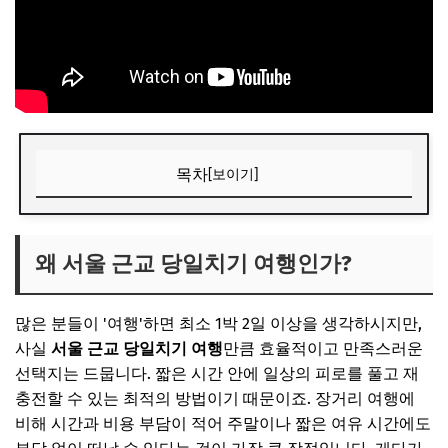
목차
[보이기]
왜 서울 근교 당일치기 여행인가?
📌 지금 뜨는 꿀정보! 놓치지 마세요
왜 서울 근교 당일치기 여행인가?
추가할인 코드 WRVE6
많은 분들이 '여행'하면 최소 1박 2일 이상을 생각하시지만,
막힘 없는 자연 휴식! 북한강 드라이브 & 양평/가평 숲길 코
스
사실
서울 근교 당일치기 여행
만큼 효율적이고 만족스러운
선택지는 드뭅니다. 짧은 시간 안에 일상의 피로를 풀고 재
북한강변을 따라 펼쳐지는 그림 같은 풍경
충전할 수 있는 최적의 방법이기 때문이죠. 장거리 여행에
📌 지금 뜨는 꿀정보! 놓치지 마세요
비해 시간과 비용 부담이 적어 주말이나 짧은 여유 시간에도
추가할인 코드 WRVE6