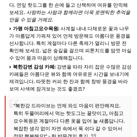
다. 연잎 핫도그를 한 손에 들고 산책하며 여유를 만끽해
보세요.
사랑하는 사람과 함께라면 더욱 로맨틱한 추억을
만들 수 있을 거예요.
가평 아침고요수목원:
사계절 내내 다채로운 꽃과 나무
가 아름답게 가꿔져 있어 언제 방문해도 아름다운 풍경을
선사합니다. 특히 계절마다 다른 축제가 열리니 방문 전
확인해 보세요. 넓은 숲길을 걸으며 피톤치드를 맘껏 마실
수 있어 몸과 마음이 상쾌해집니다.
북한강변 감성 카페:
강변을 따라 자리 잡은 수많은 감성
카페들은 아름다운 뷰와 함께 여유로운 시간을 보내기에
제격입니다. 따뜻한 커피 한 잔과 함께 창밖 풍경을 바라
보며 사색에 잠겨보는 것도 좋겠죠?
"북한강 드라이브는 언제 와도 마음이 편안해져요.
특히 두물머리에서 먹는 핫도그는 꿀맛이고, 아침고
요수목원은 계절마다 다른 옷을 입어 늘 새롭답니다.
복잡한 생각 없이 자연 속에서 푹 쉬다 갈 수 있어서
정말 행복해요!" - 한 방문객의 후기