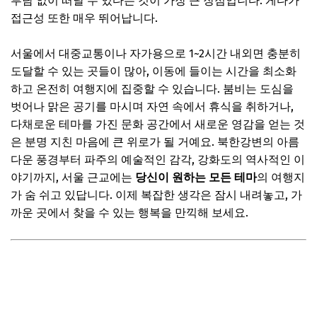
부담 없이 떠날 수 있다는 것이 가장 큰 장점입니다. 게다가
접근성 또한 매우 뛰어납니다.
문화와 예술의 향연, 파주 감성 나들이 코스
오감 만족! 예술이 살아 숨 쉬는 파주
서울에서 대중교통이나 자가용으로 1~2시간 내외면 충분히
도달할 수 있는 곳들이 많아, 이동에 들이는 시간을 최소화
📌 지금 뜨는 꿀정보! 놓치지 마세요
하고 온전히 여행지에 집중할 수 있습니다. 붐비는 도심을
추가할인 코드 WRVE6
벗어나 맑은 공기를 마시며 자연 속에서 휴식을 취하거나,
탁 트인 서해 바다, 강화도 해안도로 투어 & 역사 탐방
다채로운 테마를 가진 문화 공간에서 새로운 영감을 얻는 것
은 분명 지친 마음에 큰 위로가 될 거예요. 북한강변의 아름
역사와 자연이 살아 숨 쉬는 섬, 강화도
다운 풍경부터 파주의 예술적인 감각, 강화도의 역사적인 이
📌 지금 뜨는 꿀정보! 놓치지 마세요
야기까지, 서울 근교에는
당신이 원하는 모든 테마
의 여행지
추가할인 코드 WRVE6
가 숨 쉬고 있답니다. 이제 복잡한 생각은 잠시 내려놓고, 가
까운 곳에서 찾을 수 있는 행복을 만끽해 보세요.
과거로의 시간 여행, 용인 한국민속촌 & 자연 속 힐링
옛 정취와 자연의 여유, 용인에서 만나다
📌 지금 뜨는 꿀정보! 놓치지 마세요
추가할인 코드 WRVE6
숨겨진 보물 같은 곳, 포천 아트밸리 & 산정호수 힐링 코스