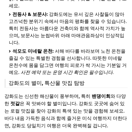
세요.
전등사 & 보문사:
강화도에는 유서 깊은 사찰들이 많아
고즈넉한 분위기 속에서 마음의 평화를 찾을 수 있습니다.
특히 전등사는 아름다운 건축미와 함께 역사적 가치가 높
으며, 보문사는 눈썹바위 아래 마애관음좌상이 인상적입
니다.
석모도 미네랄 온천:
서해 바다를 바라보며 노천 온천을
즐길 수 있는 특별한 경험을 선사합니다. 따뜻한 미네랄
온천수에 몸을 담그면 여행의 피로가 싹 가시는 기분일 거
예요.
사전 예약 또는 운영 시간 확인은 필수입니다.
강화도의 별미, 특산물 맛집 탐방
강화도는 신선한 해산물이 풍부하며, 특히
밴댕이회
와 다양
한
젓갈
은 꼭 맛봐야 할 별미입니다. 강화도 곳곳에 숨어 있
는 로컬 맛집을 찾아 강화의 특색 있는 맛을 경험해 보세요.
바다 내음 가득한 음식과 함께 즐거운 미식 여행까지 더한다
면, 강화도 당일치기 여행은 더욱 완벽해질 겁니다.