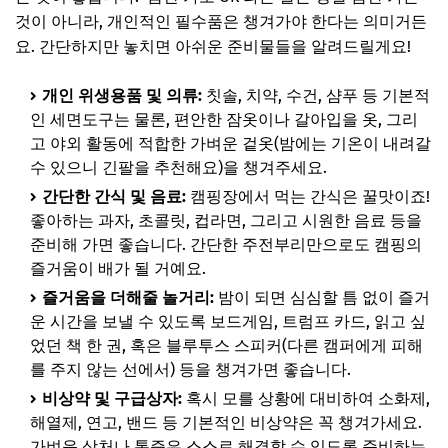
것이 아니라, 개인적인 필수품은 챙겨가야 한다는 의미거든
요. 간단하지만 놓치면 아쉬운 준비물들을 알려드릴게요!
개인 위생용품 및 의류:
칫솔, 치약, 수건, 샴푸 등 기본적
인 세면도구는 물론, 편안한 잠옷이나 갈아입을 옷, 그리
고 야외 활동에 적합한 가벼운 겉옷(밤에는 기온이 내려갈
수 있으니 긴팔을 추천해요)을 챙겨주세요.
간단한 간식 및 음료:
캠핑장에서 먹는 간식은 꿀맛이죠!
좋아하는 과자, 초콜릿, 컵라면, 그리고 시원한 음료 등을
준비해 가면 좋습니다. 간단한 주전부리만으로도 캠핑의
즐거움이 배가 될 거예요.
즐거움을 더해줄 놀거리:
밤이 되면 심심할 틈 없이 즐거
운 시간을 보낼 수 있도록 보드게임, 트럼프 카드, 읽고 싶
었던 책 한 권, 혹은 블루투스 스피커(다른 캠퍼에게 피해
를 주지 않는 선에서) 등을 챙겨가면 좋습니다.
비상약 및 구급상자:
혹시 모를 상황에 대비하여 소화제,
해열제, 연고, 밴드 등 기본적인 비상약은 꼭 챙겨가세요.
가벼운 상처나 통증은 스스로 해결할 수 있도록 준비하는