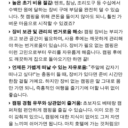
높은 초기 비용 절감:
텐트, 침낭, 조리도구 등 수십에서
수백만 원에 달하는 장비 구매 부담을 완전히 덜 수 있습
감성 카라반: 프라이빗한 우리만의 공간
니다. 첫 캠핑을 위해 큰돈을 들이지 않아도 되니, 훨씬 가
풀옵션 펜션형 캠핑장: 편리함과 자연의 조화
벼운 마음으로 시작할 수 있겠죠?
📌 지금 뜨는 꿀정보! 놓치지 마세요
장비 보관 및 관리의 번거로움 해소:
캠핑 장비는 부피가
크고 보관 공간이 필요하며, 사용 후에는 깨끗하게 관리해
추가할인 코드 WRVE6
야 하는 번거로움이 있습니다. 장비가 필요 없는 캠핑은
몸만 가도 OK! 첫 캠핑 시 준비물 체크리스트
이런 고민으로부터 우리를 자유롭게 해줍니다. 캠핑 후에
📌 지금 뜨는 꿀정보! 놓치지 마세요
도 깨끗하게 집으로 돌아오기만 하면 끝!
언제든 가볍게 떠날 수 있는 자유로움:
“주말에 갑자기
추가할인 코드 WRVE6
떠나고 싶다!”는 충동이 들 때, 장비가 있다면 준비 시간만
자주 묻는 질문
한참 걸릴 거예요. 하지만 장비 없는 캠핑은 말 그대로 몸
Q. 장비 대여 비용은 얼마인가요?
만 가면 되니, 즉흥적인 여행을 즐기기에 더할 나위 없이
좋습니다.
Q. 예약은 어떻게 하나요?
캠핑 경험 유무와 상관없이 즐거움:
초보자도 베테랑 캠
Q. 비가 오면 어떻게 하죠?
퍼처럼 편안하게 캠핑을 즐길 수 있습니다. 이미 모든 것
Q. 음식은 직접 준비해야 하나요?
이 갖춰져 있으니, 캠핑에 대한 지식이 없어도 그저 자연
을 느끼며 쉬어가면 됩니다. 마치 호텔에 가는 것처럼요!
Q. 캠핑장 에티켓은 무엇인가요?