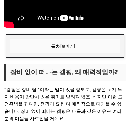
목차
[보이기]
장비 없이 떠나는 캠핑, 왜 매력적일까?
📌 지금 뜨는 꿀정보! 놓치지 마세요
장비 없이 떠나는 캠핑, 왜 매력적일까?
추가할인 코드 WRVE6
“캠핑은 장비 빨!”이라는 말이 있을 정도로, 캠핑은 초기 투
어떤 곳을 골라야 할까? 초보 맞춤 캠핑장 선정 기준
자 비용이 만만치 않은 취미로 알려져 있죠. 하지만 이런 고
📌 지금 뜨는 꿀정보! 놓치지 마세요
정관념을 깬다면, 캠핑이 훨씬 더 매력적으로 다가올 수 있
추가할인 코드 WRVE6
습니다. 장비 없이 떠나는 캠핑은 다음과 같은 이유로 여러
분의 마음을 사로잡을 거예요.
캠핑 초보 환영! 장비 없이 즐기는 명소 추천 BEST 3
럭셔리 글램핑: 몸만 가면 되는 완벽함