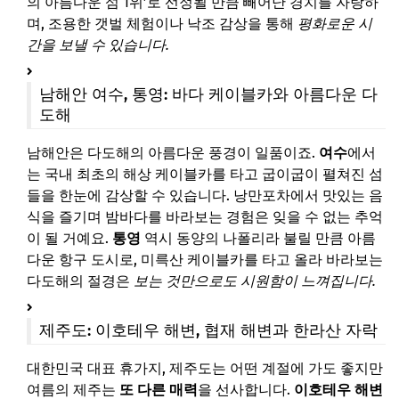
의 아름다운 섬 1위’로 선정될 만큼 빼어난 경치를 자랑하
며, 조용한 갯벌 체험이나 낙조 감상을 통해
평화로운 시
간을 보낼 수 있습니다.
남해안 여수, 통영: 바다 케이블카와 아름다운 다
도해
남해안은 다도해의 아름다운 풍경이 일품이죠.
여수
에서
는 국내 최초의 해상 케이블카를 타고 굽이굽이 펼쳐진 섬
들을 한눈에 감상할 수 있습니다. 낭만포차에서 맛있는 음
식을 즐기며 밤바다를 바라보는 경험은 잊을 수 없는 추억
이 될 거예요.
통영
역시 동양의 나폴리라 불릴 만큼 아름
다운 항구 도시로, 미륵산 케이블카를 타고 올라 바라보는
다도해의 절경은
보는 것만으로도 시원함이 느껴집니다.
제주도: 이호테우 해변, 협재 해변과 한라산 자락
대한민국 대표 휴가지, 제주도는 어떤 계절에 가도 좋지만
여름의 제주는
또 다른 매력
을 선사합니다.
이호테우 해변