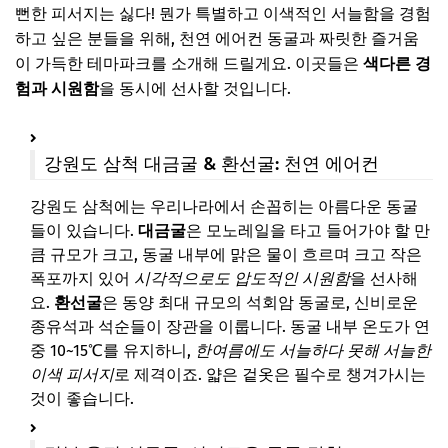
뻔한 피서지는 싫다! 뭔가 특별하고 이색적인 서늘함을 경험
하고 싶은 분들을 위해, 천연 에어컨 동굴과 짜릿한 즐거움
이 가득한 테마파크를 소개해 드릴게요. 이곳들은
색다른 경
험과 시원함
을 동시에 선사할 것입니다.
강원도 삼척 대금굴 & 환선굴: 천연 에어컨
강원도 삼척에는 우리나라에서 손꼽히는 아름다운 동굴
들이 있습니다.
대금굴
은 모노레일을 타고 들어가야 할 만
큼 규모가 크고, 동굴 내부에 맑은 물이 흐르며 크고 작은
폭포까지 있어
시각적으로도 압도적인 시원함
을 선사해
요.
환선굴
은 동양 최대 규모의 석회암 동굴로, 신비로운
종유석과 석순들이 장관을 이룹니다. 동굴 내부 온도가 연
중 10~15℃를 유지하니,
한여름에도 서늘하다 못해 서늘한
이색 피서지
로 제격이죠. 얇은 겉옷은 필수로 챙겨가시는
것이 좋습니다.