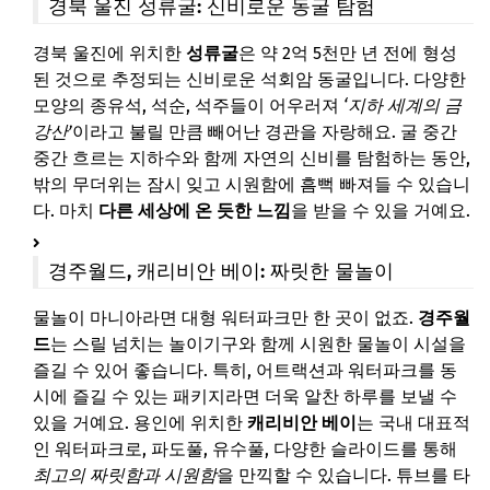
경북 울진 성류굴: 신비로운 동굴 탐험
경북 울진에 위치한
성류굴
은 약 2억 5천만 년 전에 형성
된 것으로 추정되는 신비로운 석회암 동굴입니다. 다양한
모양의 종유석, 석순, 석주들이 어우러져
‘지하 세계의 금
강산’
이라고 불릴 만큼 빼어난 경관을 자랑해요. 굴 중간
중간 흐르는 지하수와 함께 자연의 신비를 탐험하는 동안,
밖의 무더위는 잠시 잊고 시원함에 흠뻑 빠져들 수 있습니
다. 마치
다른 세상에 온 듯한 느낌
을 받을 수 있을 거예요.
경주월드, 캐리비안 베이: 짜릿한 물놀이
물놀이 마니아라면 대형 워터파크만 한 곳이 없죠.
경주월
드
는 스릴 넘치는 놀이기구와 함께 시원한 물놀이 시설을
즐길 수 있어 좋습니다. 특히, 어트랙션과 워터파크를 동
시에 즐길 수 있는 패키지라면 더욱 알찬 하루를 보낼 수
있을 거예요. 용인에 위치한
캐리비안 베이
는 국내 대표적
인 워터파크로, 파도풀, 유수풀, 다양한 슬라이드를 통해
최고의 짜릿함과 시원함
을 만끽할 수 있습니다. 튜브를 타