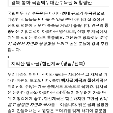
경북 봉화 국립백두대간수목원 & 청량산
국립백두대간수목원은 아시아 최대 규모의 수목원으로,
다양한 식물들을 만나볼 수 있을 뿐만 아니라 잘 조성된
산책로 덕분에 시원한 숲속을 거닐기 좋습니다. 인근의
청
량산
은 기암괴석이 아름다운 명산으로, 산행 후 계곡에서
더위를 식히는 코스도 훌륭해요.
고요하고 평화로운 분위
기 속에서 자연의 웅장함을 느끼고 싶은 분들
께 강력 추천
합니다.
지리산 뱀사골/칠선계곡 (경남/전북)
우리나라의 어머니 산이라 불리는 지리산은 그 자체로 거
대한 자연의 보고입니다. 특히
뱀사골 계곡
과
칠선계곡
은
지리산의 수많은 계곡 중에서도 으뜸으로 꼽히죠. 뱀사골
은 완만한 경사와 아름다운 소(沼)들이 어우러져 가족 단
위 여행객에게 좋고, 칠선계곡은 험준하지만 그만큼
신비
롭고 웅장한 자연의 극치
를 보여줍니다. 맑은 물과 울창한
숲이 만들어내는 시원함은 무더위를 잊게 하기에 충분합