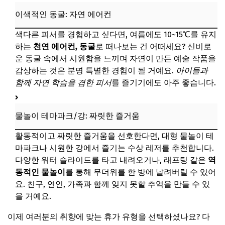
Q. 경비를 절약하며 알차게 여름 휴가를 즐기는 방법이 궁금
이색적인 동굴: 자연 에어컨
해요.
색다른 피서를 경험하고 싶다면, 여름에도 10~15℃를 유지
📌 지금 뜨는 꿀정보! 놓치지 마세요
하는
천연 에어컨, 동굴
로 떠나보는 건 어떠세요? 신비로
추가할인 코드 WRVE6
운 동굴 속에서 시원함을 느끼며 자연이 만든 예술 작품을
마무리 및 팁: 무더위 탈출! 완벽한 여름 휴가를 위한 조언
감상하는 것은 분명 특별한 경험이 될 거예요.
아이들과
함께 자연 학습을 겸한 피서
를 즐기기에도 아주 좋습니다.
📌 지금 뜨는 꿀정보! 놓치지 마세요
추가할인 코드 WRVE6
물놀이 테마파크/강: 짜릿한 즐거움
활동적이고 짜릿한 즐거움을 선호한다면, 대형 물놀이 테
마파크나 시원한 강에서 즐기는 수상 레저를 추천합니다.
다양한 워터 슬라이드를 타고 내려오거나, 래프팅 같은
역
동적인 물놀이
를 통해 무더위를 한 방에 날려버릴 수 있어
요. 친구, 연인, 가족과 함께 잊지 못할 추억을 만들 수 있
을 거예요.
이제 여러분의 취향에 맞는 휴가 유형을 선택하셨나요? 다