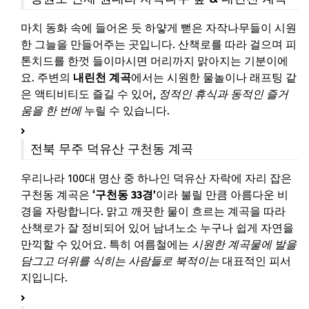
마치 동화 속에 들어온 듯 하얗게 뻗은 자작나무들이 시원
한 그늘을 만들어주는 곳입니다. 산책로를 따라 걸으며 피
톤치드를 한껏 들이마시면 머리까지 맑아지는 기분이에
요. 주변의
내린천 계곡
에서는 시원한 물놀이나 래프팅 같
은 액티비티도 즐길 수 있어,
정적인 휴식과 동적인 즐거
움을 한 번에
누릴 수 있습니다.
전북 무주 덕유산 구천동 계곡
우리나라 100대 명산 중 하나인 덕유산 자락에 자리 잡은
구천동 계곡은
‘구천동 33경’
이라 불릴 만큼 아름다운 비
경을 자랑합니다. 맑고 깨끗한 물이 흐르는 계곡을 따라
산책로가 잘 정비되어 있어 남녀노소 누구나 쉽게 자연을
만끽할 수 있어요. 특히 여름철에는
시원한 계곡물에 발을
담그고 더위를 식히는 사람들로 북적이는
대표적인 피서
지입니다.