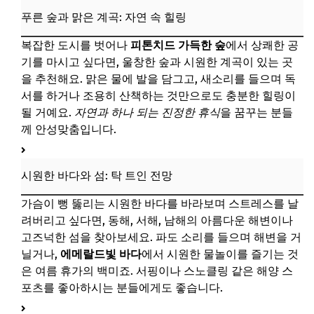
추가할인 코드 WRVE6
푸른 숲과 맑은 계곡: 자연 속 힐링
탁 트인 바다와 섬, 파도 소리로 잊는 더위
복잡한 도시를 벗어나
피톤치드 가득한 숲
에서 상쾌한 공
📌 지금 뜨는 꿀정보! 놓치지 마세요
기를 마시고 싶다면, 울창한 숲과 시원한 계곡이 있는 곳
을 추천해요. 맑은 물에 발을 담그고, 새소리를 들으며 독
추가할인 코드 WRVE6
서를 하거나 조용히 산책하는 것만으로도 충분한 힐링이
이색적인 서늘함, 동굴과 테마파크로 즐기는 피서
될 거예요.
자연과 하나 되는 진정한 휴식
을 꿈꾸는 분들
께 안성맞춤입니다.
📌 지금 뜨는 꿀정보! 놓치지 마세요
추가할인 코드 WRVE6
시원한 바다와 섬: 탁 트인 전망
자주 묻는 질문
Q. 아이와 함께 가기 좋은 가족 친화적 여행지는 어디인가
가슴이 뻥 뚫리는 시원한 바다를 바라보며 스트레스를 날
요?
려버리고 싶다면, 동해, 서해, 남해의 아름다운 해변이나
고즈넉한 섬을 찾아보세요. 파도 소리를 들으며 해변을 거
Q. 대중교통으로 접근하기 쉬운 여름 휴가지는 어디일까요?
닐거나,
에메랄드빛 바다
에서 시원한 물놀이를 즐기는 것
Q. 휴가철 숙소 예약 꿀팁과 유의사항이 있을까요?
은 여름 휴가의 백미죠. 서핑이나 스노클링 같은 해양 스
포츠를 좋아하시는 분들에게도 좋습니다.
Q. 갑작스러운 비에 대비하는 여행 준비물은 무엇이 있을까
요?