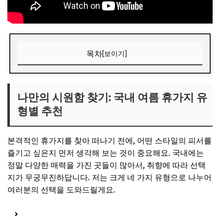
목차
[보이기]
나만의 시원함 찾기: 국내 여름 휴가지 유형별 추천
푸른 숲과 맑은 계곡: 자연 속 힐링
나만의 시원함 찾기: 국내 여름 휴가지 유
형별 추천
시원한 바다와 섬: 탁 트인 전망
이색적인 동굴: 자연 에어컨
본격적인 휴가지를 찾아 떠나기 전에, 어떤 스타일의 피서를
물놀이 테마파크/강: 짜릿한 즐거움
즐기고 싶은지 먼저 생각해 보는 것이 중요해요. 국내에는
📌 지금 뜨는 꿀정보! 놓치지 마세요
정말 다양한 매력을 가진 곳들이 많아서, 취향에 따라 선택
지가 무궁무진하답니다. 저는 크게 네 가지 유형으로 나누어
추가할인 코드 WRVE6
여러분의 선택을 도와드릴게요.
울창한 숲과 맑은 계곡: 국내 피서 명산 & 계곡
📌 지금 뜨는 꿀정보! 놓치지 마세요