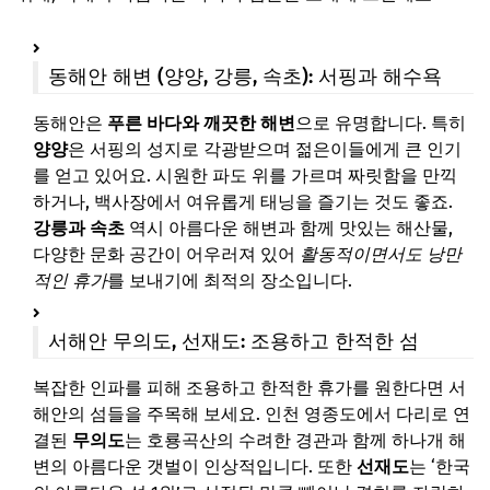
동해안 해변 (양양, 강릉, 속초): 서핑과 해수욕
동해안은
푸른 바다와 깨끗한 해변
으로 유명합니다. 특히
양양
은 서핑의 성지로 각광받으며 젊은이들에게 큰 인기
를 얻고 있어요. 시원한 파도 위를 가르며 짜릿함을 만끽
하거나, 백사장에서 여유롭게 태닝을 즐기는 것도 좋죠.
강릉과 속초
역시 아름다운 해변과 함께 맛있는 해산물,
다양한 문화 공간이 어우러져 있어
활동적이면서도 낭만
적인 휴가
를 보내기에 최적의 장소입니다.
서해안 무의도, 선재도: 조용하고 한적한 섬
복잡한 인파를 피해 조용하고 한적한 휴가를 원한다면 서
해안의 섬들을 주목해 보세요. 인천 영종도에서 다리로 연
결된
무의도
는 호룡곡산의 수려한 경관과 함께 하나개 해
변의 아름다운 갯벌이 인상적입니다. 또한
선재도
는 ‘한국