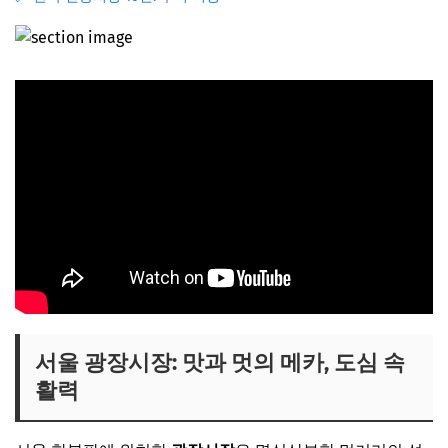
서울 광장시장: 맛과 멋의 메카, 도심 속
활력