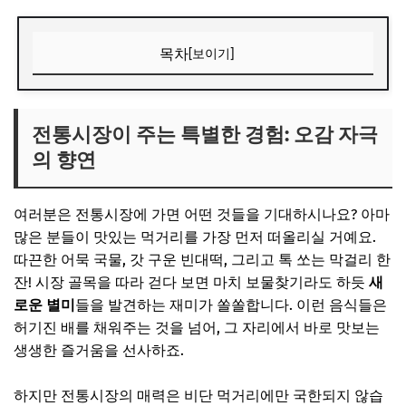
목차
[보이기]
전통시장이 주는 특별한 경험: 오감 자극의 향연
📌 지금 뜨는 꿀정보! 놓치지 마세요
전통시장이 주는 특별한 경험: 오감 자극
의 향연
추가할인 코드 WRVE6
서울 광장시장: 맛과 멋의 메카, 도심 속 활력
여러분은 전통시장에 가면 어떤 것들을 기대하시나요? 아마
📌 지금 뜨는 꿀정보! 놓치지 마세요
많은 분들이 맛있는 먹거리를 가장 먼저 떠올리실 거예요.
추가할인 코드 WRVE6
따끈한 어묵 국물, 갓 구운 빈대떡, 그리고 톡 쏘는 막걸리 한
잔! 시장 골목을 따라 걷다 보면 마치 보물찾기라도 하듯
새
전주 남부시장: 한옥마을과 야시장의 환상적인 조화
로운 별미
들을 발견하는 재미가 쏠쏠합니다. 이런 음식들은
📌 지금 뜨는 꿀정보! 놓치지 마세요
허기진 배를 채워주는 것을 넘어, 그 자리에서 바로 맛보는
추가할인 코드 WRVE6
생생한 즐거움을 선사하죠.
부산 국제시장: 없는 게 없는 만물 백화점
하지만 전통시장의 매력은 비단 먹거리에만 국한되지 않습
📌 지금 뜨는 꿀정보! 놓치지 마세요