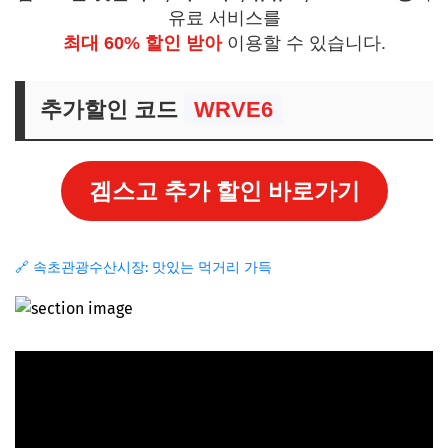
유료 서비스를
최대 60% 할인 받아
이용할 수 있습니다.
추가할인 코드
WRVE6
겜스고 추가 할인 바로가기
🔗 속초관광수산시장: 맛있는 먹거리 가득