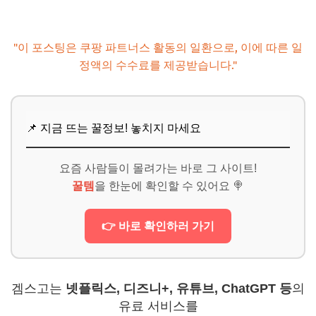
"이 포스팅은 쿠팡 파트너스 활동의 일환으로, 이에 따른 일
정액의 수수료를 제공받습니다."
📌 지금 뜨는 꿀정보! 놓치지 마세요
요즘 사람들이 몰려가는 바로 그 사이트!
꿀템
을 한눈에 확인할 수 있어요 🍭
👉 바로 확인하러 가기
겜스고는
넷플릭스, 디즈니+, 유튜브, ChatGPT 등
의
유료 서비스를