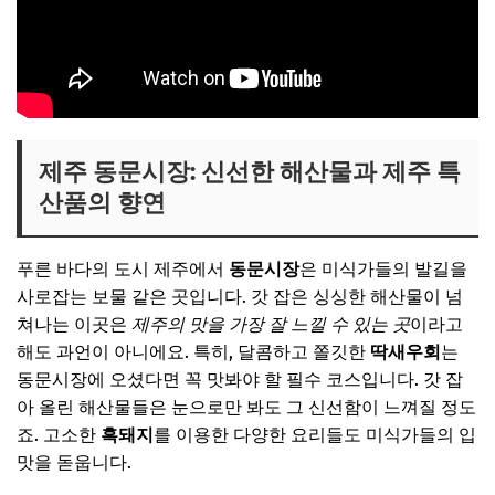
제주 동문시장: 신선한 해산물과 제주 특
산품의 향연
푸른 바다의 도시 제주에서
동문시장
은 미식가들의 발길을
사로잡는 보물 같은 곳입니다. 갓 잡은 싱싱한 해산물이 넘
쳐나는 이곳은
제주의 맛을 가장 잘 느낄 수 있는 곳
이라고
해도 과언이 아니에요. 특히, 달콤하고 쫄깃한
딱새우회
는
동문시장에 오셨다면 꼭 맛봐야 할 필수 코스입니다. 갓 잡
아 올린 해산물들은 눈으로만 봐도 그 신선함이 느껴질 정도
죠. 고소한
흑돼지
를 이용한 다양한 요리들도 미식가들의 입
맛을 돋웁니다.