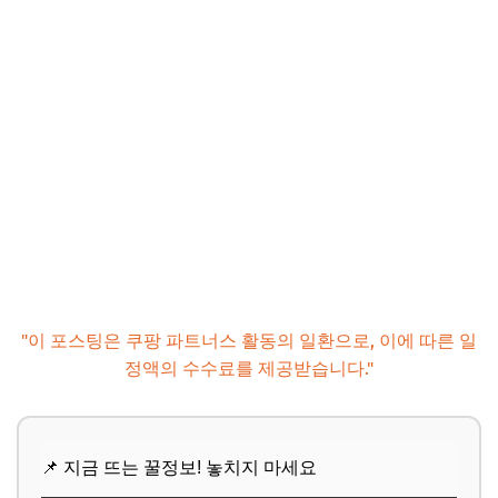
"이 포스팅은 쿠팡 파트너스 활동의 일환으로, 이에 따른 일
정액의 수수료를 제공받습니다."
📌 지금 뜨는 꿀정보! 놓치지 마세요