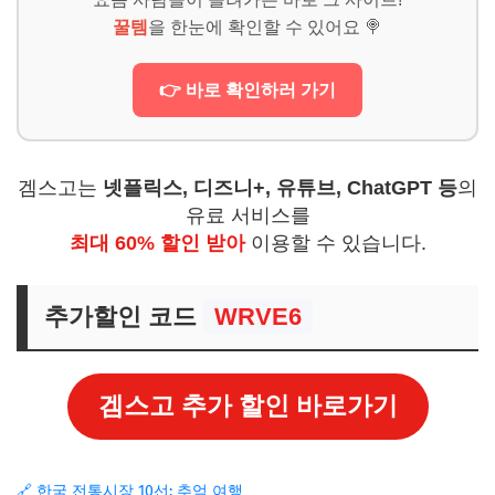
꿀템
을 한눈에 확인할 수 있어요 🍭
👉 바로 확인하러 가기
겜스고는
넷플릭스, 디즈니+, 유튜브, ChatGPT 등
의
유료 서비스를
최대 60% 할인 받아
이용할 수 있습니다.
추가할인 코드
WRVE6
겜스고 추가 할인 바로가기
🔗 한국 전통시장 10선: 추억 여행