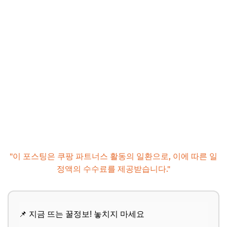
"이 포스팅은 쿠팡 파트너스 활동의 일환으로, 이에 따른 일
정액의 수수료를 제공받습니다."
📌 지금 뜨는 꿀정보! 놓치지 마세요