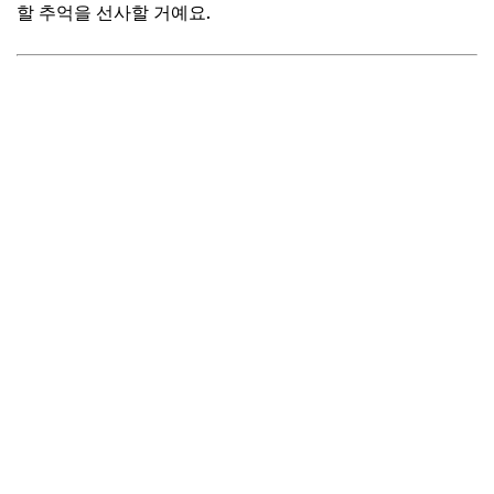
할 추억을 선사할 거예요.