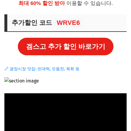
최대 60% 할인 받아
이용할 수 있습니다.
추가할인 코드
WRVE6
겜스고 추가 할인 바로가기
🔗 광장시장 맛집: 빈대떡, 모둠전, 육회 등