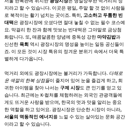
서울 한복판에 위치한
광장시장
은 명실상부한 먹거리의 성
지라고 할 수 있습니다. 이곳은 평일, 주말 할 것 없이 사람들
로 북적이는 활기 넘치는 곳이죠. 특히,
고소하고 두툼한 빈
대떡
은 광장시장에 오셨다면 절대 놓칠 수 없는 필수 코스예
요. 막걸리 한 잔과 함께 맛보는 빈대떡은 그야말로 금상첨
화랍니다. 또, 매콤달콤한 양념에 중독성 강한
마약김밥
과
신선한
육회
역시 광장시장의 명성을 높이는 일등 공신들이
죠. 이 모든 것이 시장 특유의 정겨운 분위기 속에서 더욱 특
별하게 다가옵니다.
먹거리 외에도 광장시장에는 볼거리가 가득합니다.
다채로
운 색깔의 한복 상점들
이 줄지어 있어 눈을 즐겁게 하고, 희
귀한 아이템을 찾아 나서는
구제 시장
도 큰 인기를 얻고 있
습니다. 최근에는 K-컬처를 체험하려는 외국인 관광객들에
게도 뜨거운 사랑을 받으며, 한국의 멋과 맛을 알리는 중요
한 역할을 하고 있어요. 광장시장은 단순한 시장이 아니라,
서울의 역동적인 에너지
를 느낄 수 있는 살아있는 문화 공간
이라고 할 수 있습니다.