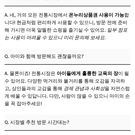
A. 네, 거의 모든 전통시장에서
온누리상품권 사용이 가능
합
니다! 현금처럼 편리하게 사용할 수 있으니, 방문 전에 준비
해 가시면 더욱 알뜰한 쇼핑을 즐기실 수 있어요.
일부 점포
는 사용이 어려울 수 있으니 미리 문의해 보세요.
Q. 아이와 함께 방문해도 괜찮을까요?
A. 물론이죠! 전통시장은
아이들에게 훌륭한 교육의 장
이 될
수 있어요. 다양한 먹거리와 볼거리를 통해 오감을 자극하
고, 상인들과의 교감을 통해
경제 관념과 사회성
을 자연스럽
게 배울 수 있답니다. 다만, 사람이 많을 수 있으니 아이의 손
을 꼭 잡아주세요!
Q. 시장별 추천 방문 시간대는?