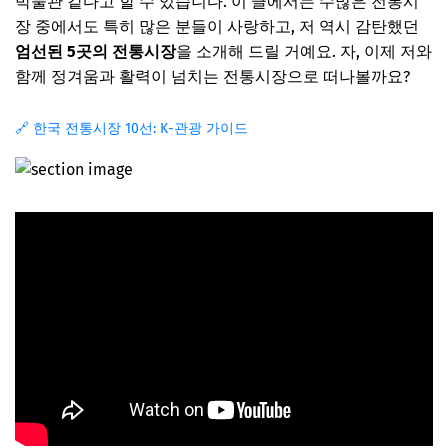
박물관 같다고 할 수 있습니다. 이 글에서는 수많은 전통시
장 중에서도 특히 많은 분들이 사랑하고, 저 역시 감탄했던
엄선된 5곳의 전통시장
을 소개해 드릴 거예요. 자, 이제 저와
함께 정겨움과 활력이 넘치는 전통시장으로 떠나볼까요?
🔗 한국 전통시장 10선: K-관광 가이드