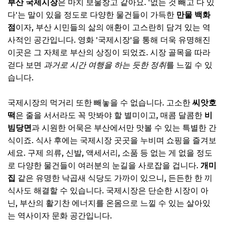
부산 국제시장
은 마치 보물창고 같아요. '없는 것 빼고 다 있
다'는 말이 있을 정도로 다양한 물건들이 가득한
만물 백화
점
이자, 부산 시민들의 삶의 애환이 고스란히 담겨 있는 역
사적인 공간입니다. 영화 '국제시장'을 통해 더욱 유명해진
이곳은 그 자체로 부산의 상징이 되었죠. 시장 골목을 따라
걷다 보면
과거로 시간 여행을 하는 듯한 정취
를 느낄 수 있
습니다.
국제시장의 먹거리 또한 빼놓을 수 없습니다. 고소한
씨앗호
떡
은 줄을 서서라도 꼭 맛봐야 할 별미이고, 매콤 달콤한
비
빔당면
과 시원한 어묵은 부산에서만 맛볼 수 있는 특별한 간
식이죠. 식사 후에는 국제시장 곳곳을 누비며 쇼핑을 즐겨보
세요. 구제 의류, 신발, 액세서리, 소품 등 없는 게 없을 정도
로 다양한 물건들이 여러분의 눈길을 사로잡을 겁니다.
개미
집
같은 유명한 낙곱새 식당도 가까이 있으니, 든든한 한 끼
식사도 해결할 수 있습니다. 국제시장은 단순한 시장이 아
닌, 부산의 활기찬 에너지를 온몸으로 느낄 수 있는 살아있
는 역사이자 문화 공간입니다.