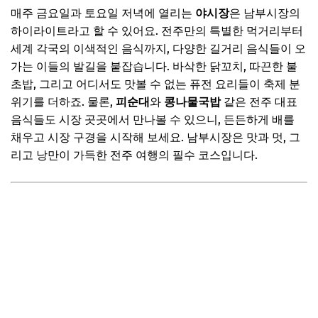
매주 금요일과 토요일 저녁에 열리는
야시장
은 남부시장의
하이라이트라고 할 수 있어요. 전주만의 특별한 먹거리부터
세계 각국의 이색적인 음식까지, 다양한 길거리 음식들이 오
가는 이들의 발길을 붙잡습니다. 바삭한 닭꼬치, 따끈한 불
초밥, 그리고 어디서도 맛볼 수 없는 퓨전 요리들이 축제 분
위기를 더하죠. 물론,
피순대
와
콩나물국밥
같은 전주 대표
음식들도 시장 곳곳에서 만나볼 수 있으니, 든든하게 배를
채우고 시장 구경을 시작해 보세요. 남부시장은 맛과 멋, 그
리고 낭만이 가득한 전주 여행의 필수 코스입니다.