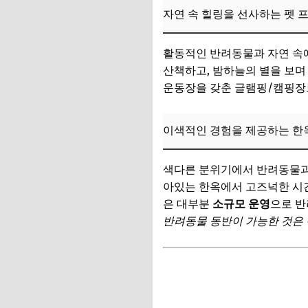
자연 속 힐링을 선사하는 펫 
이동 시 주의사항
여행지에서의 안전 
활동적인 반려동물과 자연 속에
산책하고, 밤하늘의 별을 보며
응급 상황 대비 요령
운동장을 갖춘 글램핑/캠핑장
에티켓: 펫티켓 지
📌 지금 뜨는 꿀정
이색적인 경험을 제공하는 한
똑똑하게 예약하고 
색다른 분위기에서 반려동물과 
펫 프렌들리 전용 
아있는 한옥에서 고즈넉한 시간
은 대부분
소규모 운영
으로 반
숙소별 펫 동반 규정
반려동물 동반이 가능한 것은 
얼리버드 및 프로모
펫 동반 보험 가입의
숨겨진 펫 프렌들리 