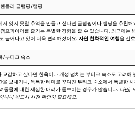
프렌들리 글램핑/캠핑
수칙
서 잊지 못할 추억을 만들고 싶다면 글램핑이나 캠핑을 추천해요.
 캠프파이어를 즐기는 특별한 경험을 할 수 있습니다. 최근에는 
도 늘어나고 있어 더욱 편리해졌어요.
자연 친화적인 여행
을 선
키기
보! 놓치지 마세요
옥/부티크 숙소
할인받는 펫 프렌들리 여행 가이드
교감하고 싶다면 한옥이나 개성 넘치는 부티크 숙소도 고려해 볼
예약 플랫폼 활용법
을 보내거나, 독특한 테마로 꾸며진 부티크 숙소에서 특별한 사진
려동물에 대한 세심한 배려가 돋보이는 경우가 많습니다.
다만,
 확인 필수
아니니 반드시 사전 확인이 필요해요.
션 활용 팁
 중요성
명소 찾는 법