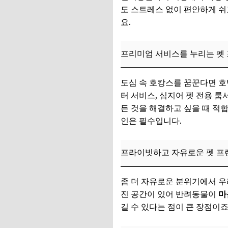
자연 속 힐링을 선
도 스트레스 없이 편안하게 쉬
요.
이색적인 경험을 제
📌 지금 뜨는 꿀정
프리미엄 서비스를 누리는 펫
놓칠 수 없는! 2025
도심 속 호캉스를 꿈꾼다면 호텔
강원도: 자연 속에
터 서비스, 심지어 펫 전용 
제주도: 이국적인 풍
든 것을 해결하고 싶을 때 적합
인은 필수입니다.
경기도: 수도권 근교
부산/여수: 바다를 
프라이빗하고 자유로운 펫 프
테마파크/공원: 특
좀 더 자유로운 분위기에서 우
📌 지금 뜨는 꿀정
진 공간이 있어 반려동물이
마
성공적인 펫 동반 여
길 수 있다는 점이 큰 장점이죠
필수 준비물 체크리