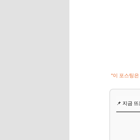
📌 지금 뜨는 꿀정
자주 묻는 질문
Q. 대형견 동반 가
Q. 비행기나 기차 
Q. 반려동물 입장료
Q. 갑자기 아프면 
"이 포스팅은
Q. 해외여행도 가능
📌 지금 뜨는 꿀정
마무리 및 팁: 202
📌 지금 
📌 지금 뜨는 꿀정