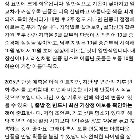
추가할인 코드 WRVE6
상 요인에 크게 좌우됩니다. 일반적으로 기온이 낮아지고 일
교차가 커질수록 단풍은 더욱 선명하고 아름다운 색을 띠게
놓치면 후회할 국내 단풍 여행지 BEST 7 (Part 2): 남부권
되죠. 특히 첫서리가 내린 후 2주 정도 지나면 단풍이 절정에
내장산: 단풍터널, 우화정 단풍
이르는 경우가 많습니다. 지역별로 살펴보면, 설악산과 같은
지리산: 피아골, 뱀사골 계곡 단풍
강원 북부 산간 지역은 9월 말부터 단풍이 시작되어 10월 중
순경에 절정을 맞이하고, 남부 지방은 10월 중순부터 시작해
덕유산: 구천동 계곡, 향적봉 단풍
10월 말에서 11월 초에 절정에 이르는 것이 일반적입니다. 내
📌 지금 뜨는 꿀정보! 놓치지 마세요
장산이나 지리산처럼 단풍 명소로 이름난 곳들은 보통 10월
추가할인 코드 WRVE6
하순이 가장 아름다워요.
놓치면 후회할 국내 단풍 여행지 BEST 7 (Part 3): 수도권 및
2025년 단풍 예측은 아직 이르지만, 지난 몇 년간의 기후 변
중부권
화 추세를 고려할 때, 예년과 비슷한 시기에 단풍이 시작될
북한산: 백운대, 도선사 가을 풍경
것으로 보입니다. 다만, 이상 기후로 인해 약간의 변동이 있
아산 외암민속마을: 고즈넉한 단풍길
을 수 있으니,
출발 전 반드시 최신 기상청 예보를 확인하는
것이 중요
합니다. 저의 조언은, 가고 싶은 명소가 있다면 해
담양 메타세콰이어길: 이색적인 단풍 로드
당 지역의 예상 절정 시기보다
약 1주일 정도 여유를 두고 계
📌 지금 뜨는 꿀정보! 놓치지 마세요
획
하는 것이 좋아요. 그래야 혹시 모를 변동에도 아름다운
추가할인 코드 WRVE6
단풍을 만날 확률을 높일 수 있답니다. 완벽한 타이밍을 잡