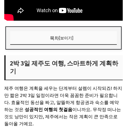
목차
[보이기]
2박 3일 제주도 여행, 스마트하게 계획하기
나에게 맞는 동선 짜기: 제주의 지형을 이해해요!
2박 3일 제주도 여행, 스마트하게 계획하
기
항공권과 숙소, 알뜰하게 예약하는 꿀팁
렌터카 vs 대중교통, 나에게 맞는 선택은?
제주 여행은 계획을 세우는 단계부터 설렘이 시작되죠! 하지
📌 지금 뜨는 꿀정보! 놓치지 마세요
만 짧은 2박 3일 일정이라면 더욱 꼼꼼한 준비가 필요합니
추가할인 코드 WRVE6
다. 효율적인 동선을 짜고, 알뜰하게 항공권과 숙소를 예약
하는 것은
성공적인 여행의 첫걸음
이니까요. 무작정 떠나는
테마별 제주 알뜰 여행 코스 추천
것도 낭만이 있지만, 제주에서는 작은 계획이 큰 만족으로
힐링이 필요하다면: 자연 경관 위주 힐링 코스
돌아올 거예요.