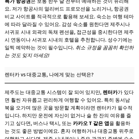
애월 카페거리의 여유와 감성
특가 항공권
은 보통 한두 달 전부터 예매하는 것이 유리해
요. 저가 항공사의 얼리버드 프로모션을 노리거나, 항공권
협재/금능 해변의 아름다운 에메랄드빛 바다
비교 사이트를 적극적으로 활용해 보세요. 숙소는 여행 테마
제주의 심장, 한라산 둘레길 (짧은 코스)
에 따라 달라질 수 있어요. 감성 숙소를 원한다면 제주시나
서귀포 시내 외곽의 독채 펜션을, 접근성을 중시한다면 제주
서귀포 올레시장의 풍성한 먹거리
시 연동이나 서귀포 시내의 호텔을 추천합니다. 성수기에는
📌 지금 뜨는 꿀정보! 놓치지 마세요
일찍 예약하는 것이 필수입니다.
취소 규정을 꼼꼼히 확인하
추가할인 코드 WRVE6
는 것도 잊지 마세요!
3일차: 제주시내 & 쇼핑, 그리고 아쉬운 마무리
렌터카 vs 대중교통, 나에게 맞는 선택은?
동문시장에서 기념품 쇼핑
칠성통과 지하상가에서 쇼핑의 즐거움
제주도는 대중교통 시스템이 잘 되어 있지만,
렌터카
가 있다
제주공항 근처 맛집에서 마지막 만찬
면 훨씬 자유롭고 편리하게 여행할 수 있어요. 특히 동서남
면세점 이용 팁
북을 오가며 많은 곳을 방문할 계획이라면 렌터카가 필수적
입니다. 하지만 운전에 자신이 없거나 술 한 잔의 여유를 즐
📌 지금 뜨는 꿀정보! 놓치지 마세요
기고 싶다면, 버스나 택시, 또는
카카오 T 같은 앱
을 활용하
추가할인 코드 WRVE6
는 것도 좋은 방법이에요. 혼자 여행하거나 대중교통 위주로
2박 3일 제주 여행 예산, 절약 꿀팁 대방출!
여행하고 싶다면, 제주 시내권이나 주요 관광지 주변에 숙소