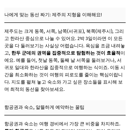
짜릿한 모험을 원한다면: 액티비티 가득한 모험 코스
입이 즐거운 여행: 맛집 탐방 미식 코스
나에게 맞는 동선 짜기: 제주의 지형을 이해해요!
함께라 더 즐거워: 커플/가족/우정 여행 맞춤 코스
제주도는 크게 동쪽, 서쪽, 남쪽(서귀포), 북쪽(제주시), 그리
📌 지금 뜨는 꿀정보! 놓치지 마세요
고 한라산 중심으로 나눌 수 있어요. 2박 3일이라면 이 모든
추가할인 코드 WRVE6
곳을 다 둘러보기는 사실상 어렵습니다. 욕심을 조금 내려놓
1일차: 동쪽 해안 드라이브 & 오름 투어
고,
한두 군데의 권역을 집중적으로 탐험하는 것이 효율적
이
에요. 예를 들어, 첫날 동쪽, 둘째 날 서쪽을 둘러보거나, 서
성산일출봉과 섭지코지의 웅장함
귀포 일대와 한라산을 집중적으로 여행하는 식이죠. 이동 시
아이와 함께라면: 아쿠아플라넷 제주
간을 최소화하는 것이 여행의 피로도를 줄이는 핵심이랍니
제주의 속살을 만나다: 용눈이오름/다랑쉬오름
다. 지도를 펼쳐 놓고 숙소와 가고 싶은 장소들을 표시해 보
며 최적의 동선을 찾아보세요.
세화 해변 맛집에서 즐기는 로컬 푸드
📌 지금 뜨는 꿀정보! 놓치지 마세요
항공권과 숙소, 알뜰하게 예약하는 꿀팁
추가할인 코드 WRVE6
2일차: 서쪽 감성 카페 & 한라산 둘레길
항공권과 숙소는 여행 경비에서 가장 큰 비중을 차지하죠.