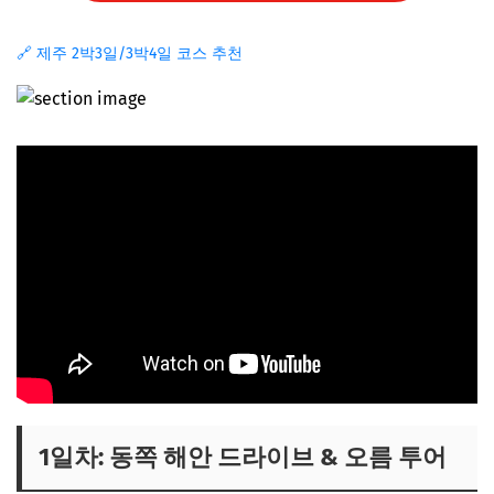
🔗 제주 2박3일/3박4일 코스 추천
1일차: 동쪽 해안 드라이브 & 오름 투어