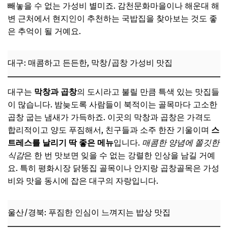
빼놓을 수 없는 가성비 별미죠. 감천문화마을이나 해운대 해
변 근처에서 현지인이 추천하는 국밥집을 찾아보는 것도 좋
은 추억이 될 거예요.
대구: 매콤하고 든든한, 막창/곱창 가성비 맛집
대구는
막창과 곱창
의 도시라고 불릴 만큼 특색 있는 맛집들
이 많습니다. 밤늦도록 사람들이 북적이는 골목마다 고소한
곱창 굽는 냄새가 가득하죠. 이곳의 막창과 곱창은 가격도
합리적이고 양도 푸짐해서, 친구들과 소주 한잔 기울이며
스
트레스를 날리기 딱 좋은 메뉴
입니다.
매콤한 양념에 쫄깃한
식감
은 한 번 맛보면 잊을 수 없는 강렬한 인상을 남길 거예
요. 특히 평화시장 닭똥집 골목이나 안지랑 곱창골목은 가성
비와 맛을 동시에 잡은 대구의 자랑입니다.
울산/경북: 푸짐한 인심이 느껴지는 밥상 맛집