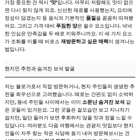
가장 중요한 건 역시
'맛'
입니다. 아무리 저렴해도 맛이 없으
부산: 바다의 맛을 담은, 국밥/밀면 등 현지 특화 맛집
면 다시 찾지 않게 되죠. 신선한 재료를 사용했는지, 요리에
대구: 매콤하고 든든한, 막창/곱창 가성비 맛집
정성이 담겼는지 등 음식의 기본적인
품질
을 꼼꼼히 따져봤
어요. 그리고 가격 대비
푸짐한 양
은 필수 요소입니다. 넉넉
울산/경북: 푸짐한 인심이 느껴지는 밥상 맛집
한 인심은 만족감을 두 배로 키워주니까요. 이 세 가지 요소
📌 지금 뜨는 꿀정보! 놓치지 마세요
가 조화를 이룰 때 비로소
재방문하고 싶은 매력
이 생겨나는
추가할인 코드 WRVE6
법입니다.
호남 및 제주권 소문난 가성비 맛집
현지인 추천과 숨겨진 보석 발굴
광주/전남: 백반/찌개류 한식 맛집, 어머니의 손맛
전북: 국수/순대국밥, 서민들의 든든한 한 끼
저는 블로거로서 직접 방문하거나, 현지 주민들의 생생한 추
제주: 현지 식재료 활용, 착한 가격의 맛집
천을 최우선으로 고려했습니다. 때로는 간판도 없이 소박하
📌 지금 뜨는 꿀정보! 놓치지 마세요
지만, 동네 주민들 사이에서는 이미
소문난 숨겨진 보석
같
은 곳들이 있거든요. 그런 곳들은 겉모습만 보고 지나치기
추가할인 코드 WRVE6
쉽지만, 일단 들어가 보면 후회하지 않을 맛과 정을 느낄 수
중부 및 강원권 놓치면 후회할 가성비 맛집
있답니다. 여러분도 다음 여행에서는 관광지 맛집보다 현지
인들이 자주 찾는 작은 식당에 용기 내어 방문해보시는 건
대전/충남: 칼국수/두부두루치기, 구수하고 정겨운 맛