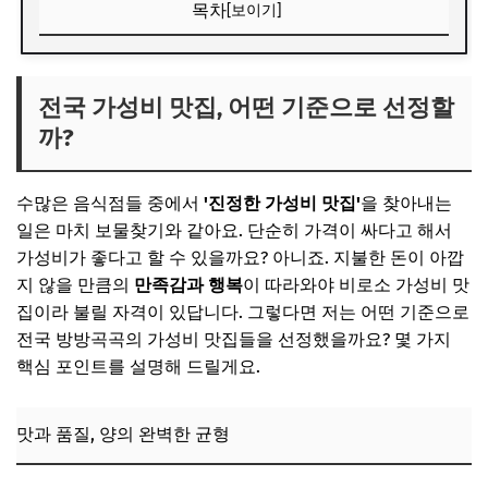
목차
[보이기]
전국 가성비 맛집, 어떤 기준으로 선정할까?
맛과 품질, 양의 완벽한 균형
전국 가성비 맛집, 어떤 기준으로 선정할
까?
현지인 추천과 숨겨진 보석 발굴
📌 지금 뜨는 꿀정보! 놓치지 마세요
수많은 음식점들 중에서
'진정한 가성비 맛집'
을 찾아내는
추가할인 코드 WRVE6
일은 마치 보물찾기와 같아요. 단순히 가격이 싸다고 해서
수도권 지역별 가성비 끝판왕 맛집 (서울/경기/인천)
가성비가 좋다고 할 수 있을까요? 아니죠. 지불한 돈이 아깝
지 않을 만큼의
만족감과 행복
이 따라와야 비로소 가성비 맛
서울: 직장인의 든든한 한 끼, 백반/국수류 맛집
집이라 불릴 자격이 있답니다. 그렇다면 저는 어떤 기준으로
경기: 해장국/국밥류, 속 편한 숨은 맛집
전국 방방곡곡의 가성비 맛집들을 선정했을까요? 몇 가지
인천: 저렴하고 푸짐한 분식 맛집
핵심 포인트를 설명해 드릴게요.
📌 지금 뜨는 꿀정보! 놓치지 마세요
맛과 품질, 양의 완벽한 균형
추가할인 코드 WRVE6
영남권 대표 가성비 맛집 BEST 3 (부산/대구/울산)