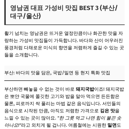
영남권 대표 가성비 맛집 BEST 3 (부산/
대구/울산)
활기 넘치는 영남권은 뜨거운 열정만큼이나 화끈한 맛을 자
랑하는 가성비 맛집들이 가득합니다. 바다와 산이 어우러진
풍경처럼 다채로운 미식의 향연을 저렴하게 즐길 수 있는 곳
들을 소개합니다.
부산: 바다의 맛을 담은, 국밥/밀면 등 현지 특화 맛집
부산하면 빼놓을 수 없는 것이 바로
돼지국밥
이죠! 돼지국밥
은 뽀얀 국물에 쫄깃한 고기와 밥을 말아 먹으면 든든함은
물론, 피로까지 싹 풀리는 마법 같은 음식입니다. 서민들의
음식으로 시작된 만큼, 아직도 저렴한 가격으로
깊은 맛
을
느낄 수 있는 곳이 많아요.
"한 그릇 먹고 나면 힘이 불끈 솟
아나요!"
라고 외치게 될 겁니다. 여름철에는 시원한
밀면
도