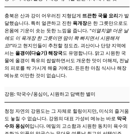
충북은 산과 강이 어우러진 지형답게
뜨끈한 국물 요리
가 발
달했습니다. 특히 얼큰하고 진한
육개장
은 한 그릇만으로도
온몸에 기운이 솟는 듯한 느낌을 줍니다.
"이열치열! 더운 날
에도 이 육개장 한 그릇이면 땀이 쫙 빠지면서 시원해져
요!"
라고 현지인들이 추천할 정도죠. 괴산이나 단양 지역에
서는
올갱이(다슬기) 해장국
도 유명합니다. 맑고 시원한 국
물에 올갱이 특유의 쌉쌀하면서도 개운한 맛이 더해져, 전날
의 피로를 싹 가시게 해줄 거예요. 든든한 아침 식사나 해장
메뉴로 이만한 것이 없습니다.
강원: 막국수/옹심이, 시원하고 담백한 별미
청정 자연의 강원도는 그 자체로 힐링이지만, 미식의 즐거움
도 놓칠 수 없습니다. 강원의 대표 가성비 메뉴는 바로
막국
수와 옹심이
입니다. 메밀의 고소함과 시원한 동치미 육수의
조화가 일품인 막국수는 무더운 여름날 최고의 선택이죠.