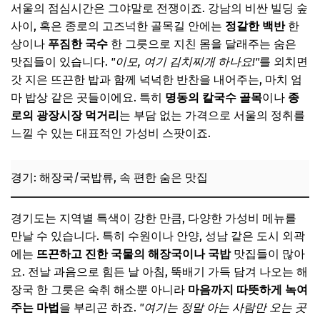
서울의 점심시간은 그야말로 전쟁이죠. 강남의 비싼 빌딩 숲
사이, 혹은 종로의 고즈넉한 골목길 안에는
정갈한 백반
한
상이나
푸짐한 국수
한 그릇으로 지친 몸을 달래주는 숨은
맛집들이 있습니다.
"이모, 여기 김치찌개 하나요!"
를 외치면
갓 지은 뜨끈한 밥과 함께 넉넉한 반찬을 내어주는, 마치 엄
마 밥상 같은 곳들이에요. 특히
명동의 칼국수 골목
이나
종
로의 광장시장 먹거리
는 부담 없는 가격으로 서울의 정취를
느낄 수 있는 대표적인 가성비 스팟이죠.
경기: 해장국/국밥류, 속 편한 숨은 맛집
경기도는 지역별 특색이 강한 만큼, 다양한 가성비 메뉴를
만날 수 있습니다. 특히 수원이나 안양, 성남 같은 도시 외곽
에는
뜨끈하고 진한 국물의 해장국이나 국밥
맛집들이 많아
요. 전날 과음으로 힘든 날 아침, 뚝배기 가득 담겨 나오는 해
장국 한 그릇은 숙취 해소뿐 아니라
마음까지 따뜻하게 녹여
주는 마법
을 부리곤 하죠.
"여기는 정말 아는 사람만 오는 곳