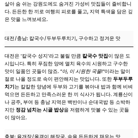
살아 숨 쉬는 강원도에도 숨겨진 가성비 맛집들이 즐비합니
다. 든든한 한 끼로 여행의 피로를 풀고, 지역 특색을 담은 깊
은 맛을 느껴보세요.
대전/충남: 칼국수/두부두루치기, 구수하고 정겨운 맛
대전은 '칼국수 성지'라고 불릴 만큼
칼국수 맛집
이 많은 도
시입니다. 특히 푸짐한 양에 멸치 육수의 시원하고 구수한
맛이 일품인 곳들이 많죠.
"아, 이 시원한 국물!"
이라는 말이
절로 나올 정도로 속이 편안해지는 맛입니다. 또한
두부두루
치기
는 칼칼한 양념에 두부와 고기를 볶아내 밥과 함께 비벼
먹으면 든든하고 만족스러운 한 끼 식사가 됩니다. 계룡산이
나 공주, 부여 등 충남 지역은 백반이나 순대국밥 등 소박하
지만
정감 넘치는 시골 밥상
을 저렴하게 맛볼 수 있는 곳들
이 많아요.
충북: 육개장/올갱이 해장국, 속을 든든하게 채우는 맛