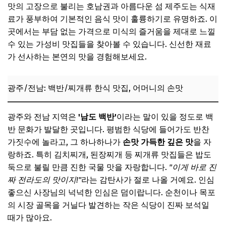
맛의 고장으로 불리는 호남권과 아름다운 섬 제주도는 식재
료가 풍부하여 기본적인 음식 맛이 훌륭하기로 유명하죠. 이
곳에서는 부담 없는 가격으로 미식의 즐거움을 제대로 느낄
수 있는 가성비 맛집들을 찾아볼 수 있습니다. 신선한 재료
가 선사하는 본연의 맛을 경험해보세요.
광주/전남: 백반/찌개류 한식 맛집, 어머니의 손맛
광주와 전남 지역은
'남도 백반'
이라는 말이 있을 정도로 백
반 문화가 발달한 곳입니다. 평범한 식당에 들어가도 반찬
가짓수에 놀라고, 그 하나하나가
손맛 가득한 깊은 맛
을 자
랑하죠. 특히 김치찌개, 된장찌개 등 찌개류 맛집들은 밥도
둑으로 불릴 만큼 진한 국물 맛을 자랑합니다.
"이게 바로 진
짜 전라도의 맛이지!"
라는 감탄사가 절로 나올 거예요. 인심
좋으신 사장님의 넉넉한 인심은 덤이랍니다. 순천이나 목포
의 시장 골목을 거닐다 발견하는 작은 식당이 진짜 보석일
때가 많아요.