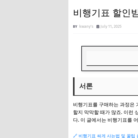
비행기표 할인받
kwany's
July 11, 2025
서론
서론
조기 예약의 중요성
비수기 여행 활용하
비행기표를 구매하는 과정은 가
항공권 가격 비교 
할지 막막할 때가 많죠. 이런
다. 이 글에서는 비행기표를 
적립 마일리지를 
특별 할인 이벤트 
🔗 비행기표 싸게 사는법 및 꿀팁