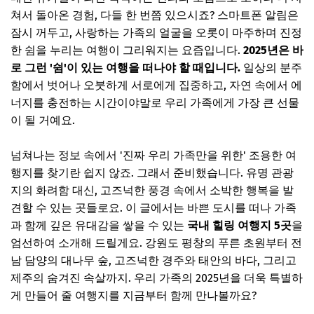
3. 모든 세대를 아우르는 만족도
쳐서 돌아온 경험, 다들 한 번쯤 있으시죠? 스마트폰 알림은
4. 너무 멀지 않은, 편리한 접근성
잠시 꺼두고, 사랑하는 가족의 얼굴을 오롯이 마주하며 진정
한 쉼을 누리는 여행이 그리워지는 요즘입니다.
2025년은 바
추천 1: 대관령의 푸른 초원, 강원도 평창
로 그런 '쉼'이 있는 여행을 떠나야 할 때입니다.
일상의 분주
사계절 내내 눈과 마음이 편안한 곳
함에서 벗어나 오붓하게 서로에게 집중하고, 자연 속에서 에
가족과 함께라면, 이런 코스는 어떠세요?
너지를 충전하는 시간이야말로 우리 가족에게 가장 큰 선물
이 될 거예요.
머무는 공간마저 힐링, 추천 숙소
추천 2: 대나무 숲의 속삭임, 전남 담양
넘쳐나는 정보 속에서 '진짜 우리 가족만을 위한' 조용한 여
바람이 전하는 자연의 위로
행지를 찾기란 쉽지 않죠. 그래서 준비했습니다. 유명 관광
지의 화려함 대신, 고즈넉한 풍경 속에서 소박한 행복을 발
느리게 걷는 즐거움, 추천 코스
견할 수 있는 곳들로요. 이 글에서는 바쁜 도시를 떠나 가족
고즈넉한 하룻밤, 추천 숙소
과 함께 깊은 유대감을 쌓을 수 있는
국내 힐링 여행지 5곳
을
추천 3: 역사가 숨 쉬는 고즈넉함, 경주 외곽
엄선하여 소개해 드릴게요. 강원도 평창의 푸른 초원부터 전
남 담양의 대나무 숲, 고즈넉한 경주와 태안의 바다, 그리고
시끌벅적함을 벗어난 진짜 경주
제주의 숨겨진 속살까지. 우리 가족의 2025년을 더욱 특별하
시간이 멈춘 듯한 풍경 속으로
게 만들어 줄 여행지를 지금부터 함께 만나볼까요?
숨은 보석 같은 공간들