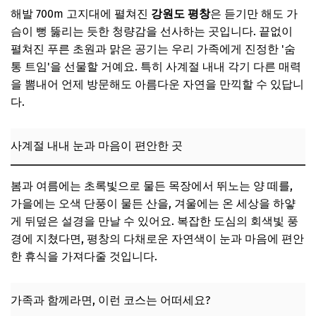
해발 700m 고지대에 펼쳐진
강원도 평창
은 듣기만 해도 가
슴이 뻥 뚫리는 듯한 청량감을 선사하는 곳입니다. 끝없이
펼쳐진 푸른 초원과 맑은 공기는 우리 가족에게 진정한 '숨
통 트임'을 선물할 거예요. 특히 사계절 내내 각기 다른 매력
을 뽐내어 언제 방문해도 아름다운 자연을 만끽할 수 있답니
다.
사계절 내내 눈과 마음이 편안한 곳
봄과 여름에는 초록빛으로 물든 목장에서 뛰노는 양 떼를,
가을에는 오색 단풍이 물든 산을, 겨울에는 온 세상을 하얗
게 뒤덮은 설경을 만날 수 있어요. 복잡한 도심의 회색빛 풍
경에 지쳤다면, 평창의 다채로운 자연색이 눈과 마음에 편안
한 휴식을 가져다줄 것입니다.
가족과 함께라면, 이런 코스는 어떠세요?