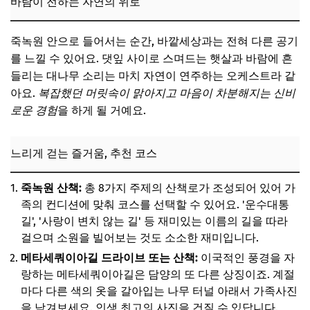
바람이 전하는 자연의 위로
죽녹원 안으로 들어서는 순간, 바깥세상과는 전혀 다른 공기
를 느낄 수 있어요. 댓잎 사이로 스며드는 햇살과 바람에 흔
들리는 대나무 소리는 마치 자연이 연주하는 오케스트라 같
아요.
복잡했던 머릿속이 맑아지고 마음이 차분해지는 신비
로운 경험
을 하게 될 거예요.
느리게 걷는 즐거움, 추천 코스
죽녹원 산책:
총 8가지 주제의 산책로가 조성되어 있어 가
족의 컨디션에 맞춰 코스를 선택할 수 있어요. '운수대통
길', '사랑이 변치 않는 길' 등 재미있는 이름의 길을 따라
걸으며 소원을 빌어보는 것도 소소한 재미입니다.
메타세쿼이아길 드라이브 또는 산책:
이국적인 풍경을 자
랑하는 메타세쿼이아길은 담양의 또 다른 상징이죠. 계절
마다 다른 색의 옷을 갈아입는 나무 터널 아래서 가족사진
을 남겨보세요. 인생 최고의 사진을 건질 수 있답니다.