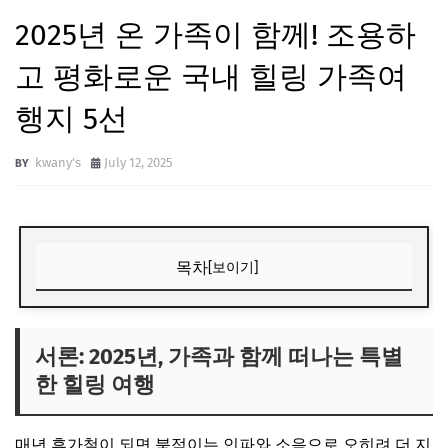
2025년 온 가족이 함께! 조용하
고 평화로운 국내 힐링 가족여
행지 5선
kwany's
July 12, 2025
목차
[보이기]
서론: 2025년, 가족과 함께 떠나는 특별한 힐링 여행
우리 가족에게 딱 맞는 힐링 여행지 선정 기준
서론: 2025년, 가족과 함께 떠나는 특별
한 힐링 여행
1. 자연과의 깊은 교감
2. 프라이빗한 휴식 공간
매년 휴가철이 되면 북적이는 인파와 소음으로 오히려 더 지