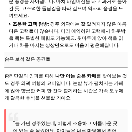
운 풍경을 자아냅니다. 마치 타임머신을 타고 과거로 돌아
간 듯, 고즈넉한 돌담길을 따라 걸으며 역사의 숨결을 느
껴보세요.
조용한 고택 탐방:
경주 외곽에는 잘 알려지지 않은 아름
다운 고택들이 많습니다. 미리 예약하면 고택에서 하룻밤
을 묵는 특별한 체험도 가능해요. 툇마루에 앉아 책을 읽
거나 차를 마시는 상상만으로도 마음이 평온해집니다.
숨은 보석 같은 공간들
황리단길의 인파를 피해
나만 아는 숨은 카페
를 찾아보는 것
도 경주 외곽 여행의 묘미입니다. 논밭 뷰가 펼쳐지는 카페
에 앉아 향긋한 커피 한 잔과 함께하는 시간은 가족 모두에
게 달콤한 휴식을 선물할 거예요.
“늘 가던 경주였는데, 이렇게 조용하고 아름다운 곳
이 있는 줄 몰랐어요. 아이들은 너른 마당에서 뛰어