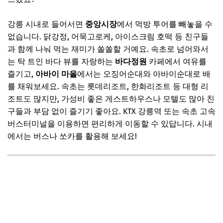
📌 지금 뜨는 꿀정보! 놓치지 마세요
강릉 시내로 들어서면
중앙시장
에서 먹방 투어를 빼놓을 수
20대 친구들과의 여름방학 여행, 이것만은 꼭!
없습니다. 닭강정, 어묵고로케, 아이스크림 호떡 등 친구들
✔️ 여행 경비 절약 노하우
과 함께 나눠 먹는 재미가 쏠쏠할 거예요. 속초로 넘어와서
는 탁 트인 바다 뷰를 자랑하는
바다정원
카페에서 여유를
✔️ 효율적인 동선 짜는 법
즐기고,
아바이 마을
에서는 오징어순대와 아바이순대로 배
✔️ 필수 준비물 리스트
를 채워보세요. 속초는 롯데리조트, 한화리조트 등 대형 리
✔️ 친구들과의 갈등 방지 팁
조트도 많지만, 가성비 좋은 게스트하우스나 모텔도 많아 친
구들과 부담 없이 즐기기 좋아요. KTX 강릉역 또는 속초 고속
📌 지금 뜨는 꿀정보! 놓치지 마세요
버스터미널을 이용하면 편리하게 이동할 수 있답니다. 시내
자주 묻는 질문
에서는 버스나 쏘카를 활용해 보세요!
Q. 20대에게 가장 인기 있는 국내 여행지는 어디인가요?
Q. 여름 성수기 숙소 예약 팁은 무엇인가요?
Q. 친구들과 여행 시 경비는 어떻게 분담하는 것이 좋을까
요?
Q. 갑자기 비가 올 때 대처법은?