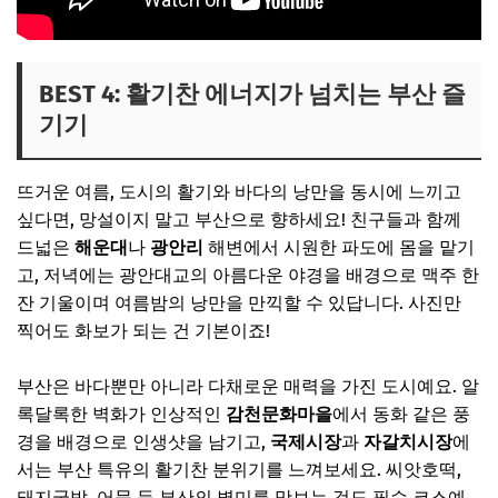
BEST 4: 활기찬 에너지가 넘치는 부산 즐
기기
뜨거운 여름, 도시의 활기와 바다의 낭만을 동시에 느끼고
싶다면, 망설이지 말고 부산으로 향하세요! 친구들과 함께
드넓은
해운대
나
광안리
해변에서 시원한 파도에 몸을 맡기
고, 저녁에는 광안대교의 아름다운 야경을 배경으로 맥주 한
잔 기울이며 여름밤의 낭만을 만끽할 수 있답니다. 사진만
찍어도 화보가 되는 건 기본이죠!
부산은 바다뿐만 아니라 다채로운 매력을 가진 도시예요. 알
록달록한 벽화가 인상적인
감천문화마을
에서 동화 같은 풍
경을 배경으로 인생샷을 남기고,
국제시장
과
자갈치시장
에
서는 부산 특유의 활기찬 분위기를 느껴보세요. 씨앗호떡,
돼지국밥, 어묵 등 부산의 별미를 맛보는 것도 필수 코스예