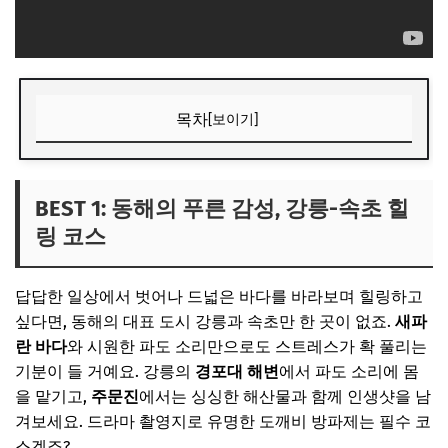
목차
[보이기]
BEST 1: 동해의 푸른 감성, 강릉-속초 힐링 코스
📌 지금 뜨는 꿀정보! 놓치지 마세요
BEST 1: 동해의 푸른 감성, 강릉-속초 힐
링 코스
BEST 2: 맛과 멋이 살아 숨 쉬는 전주 한옥마을 투어
📌 지금 뜨는 꿀정보! 놓치지 마세요
답답한 일상에서 벗어나 드넓은 바다를 바라보며 힐링하고
BEST 3: 천년의 역사를 품은 경주에서 우정 쌓기
싶다면, 동해의 대표 도시 강릉과 속초만 한 곳이 없죠.
새파
📌 지금 뜨는 꿀정보! 놓치지 마세요
란 바다
와 시원한 파도 소리만으로도 스트레스가 확 풀리는
기분이 들 거예요. 강릉의
경포대 해변
에서 파도 소리에 몸
BEST 4: 활기찬 에너지가 넘치는 부산 즐기기
을 맡기고,
주문진
에서는 싱싱한 해산물과 함께 인생샷을 남
📌 지금 뜨는 꿀정보! 놓치지 마세요
겨보세요. 드라마 촬영지로 유명한 도깨비 방파제는 필수 코
BEST 5: 낭만적인 밤바다와 감성 가득 여수 여행
스겠죠?