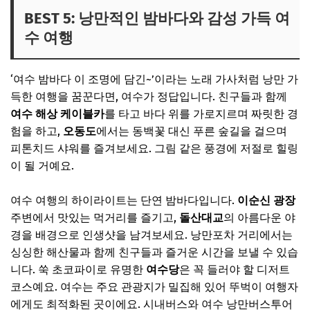
BEST 5: 낭만적인 밤바다와 감성 가득 여
수 여행
‘여수 밤바다 이 조명에 담긴~’이라는 노래 가사처럼 낭만 가
득한 여행을 꿈꾼다면, 여수가 정답입니다. 친구들과 함께
여수 해상 케이블카
를 타고 바다 위를 가로지르며 짜릿한 경
험을 하고,
오동도
에서는 동백꽃 대신 푸른 숲길을 걸으며
피톤치드 샤워를 즐겨보세요. 그림 같은 풍경에 저절로 힐링
이 될 거예요.
여수 여행의 하이라이트는 단연 밤바다입니다.
이순신 광장
주변에서 맛있는 먹거리를 즐기고,
돌산대교
의 아름다운 야
경을 배경으로 인생샷을 남겨보세요. 낭만포차 거리에서는
싱싱한 해산물과 함께 친구들과 즐거운 시간을 보낼 수 있습
니다. 쑥 초코파이로 유명한
여수당
은 꼭 들러야 할 디저트
코스예요. 여수는 주요 관광지가 밀집해 있어 뚜벅이 여행자
에게도 최적화된 곳이에요. 시내버스와 여수 낭만버스투어