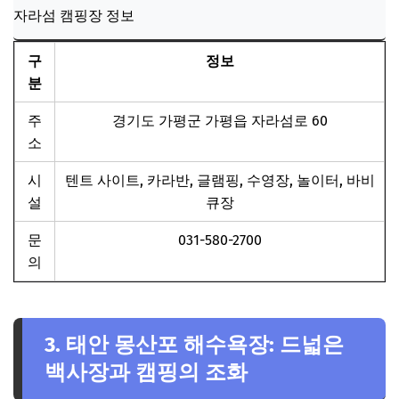
자라섬 캠핑장 정보
구
정보
분
주
경기도 가평군 가평읍 자라섬로 60
소
시
텐트 사이트, 카라반, 글램핑, 수영장, 놀이터, 바비
설
큐장
문
031-580-2700
의
3. 태안 몽산포 해수욕장: 드넓은
백사장과 캠핑의 조화