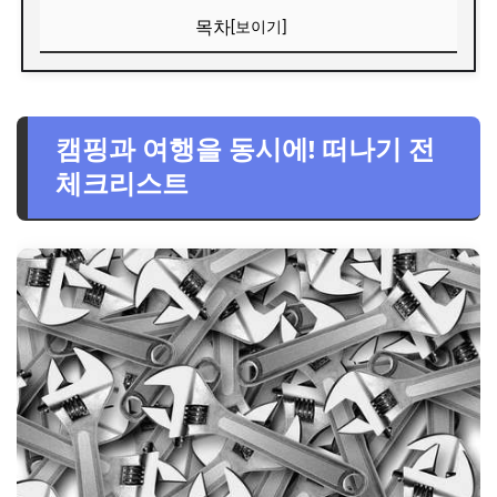
목차
[보이기]
캠핑과 여행을 동시에! 떠나기 전 체크리스트
1. 제주 강정천: 천혜의 자연 속 힐링 캠핑
캠핑과 여행을 동시에! 떠나기 전
2. 가평 자라섬: 음악과 자연이 어우러진 캠핑
체크리스트
자라섬 캠핑장 정보
3. 태안 몽산포 해수욕장: 드넓은 백사장과 캠핑의 조화
4. 영월 별마로 천문대: 밤하늘 아래 낭만 캠핑
5. 고성 화진포 해수욕장: 역사와 자연이 숨쉬는 캠핑
화진포 캠핑장 정보
FAQ: 캠핑 & 여행 궁금증 해결
마무리: 자연 속에서 잊지 못할 추억을 만드세요!