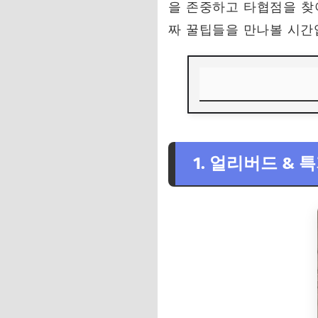
을 존중하고 타협점을 찾아
짜 꿀팁들을 만나볼 시간
1. 얼리버드 & 특가
2. 숙박비 절약: 호
1. 얼리버드 &
3. 식비 절약: 현지 
4. 교통비 절약: 대
5. 액티비티 & 관광
6. 여행 전 꼼꼼한 
7. 여행 후기 공유 &
여행 경비 절약 팁 