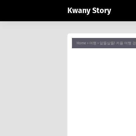
Kwany Story
Home
여행
알뜰살뜰! 커플 여행 경