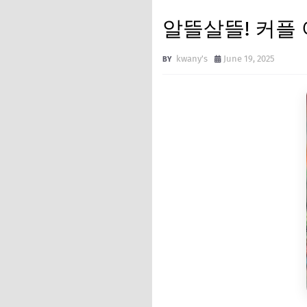
알뜰살뜰! 커플 
kwany's
June 19, 2025