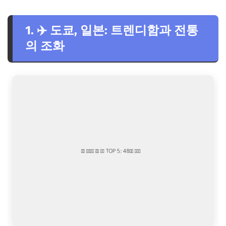
🍣 도쿄 맛집 탐방: 미슐랭부터 길거리 음식까지
1. ✈️ 도쿄, 일본: 트렌디함과 전통
🏨 도쿄 숙소 추천: 위치, 가격, 편의성 고려
의 조화
2. 🇲🇴 마카오: 동서양 문화의 만남
3. 🇹🇼 타이베이: 미식과 쇼핑의 천국
4. 🇭🇰 홍콩: 쇼핑과 야경의 도시
5. 🇻🇳 다낭: 휴양과 관광을 동시에
주말 해외여행 도시 비교
자주 묻는 질문 (FAQ)
결론