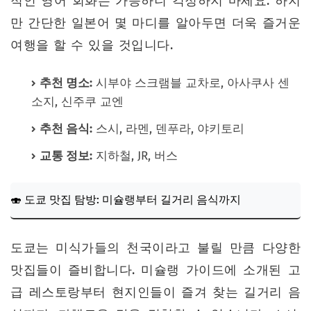
적인 영어 회화는 가능하니 걱정하지 마세요. 하지
만 간단한 일본어 몇 마디를 알아두면 더욱 즐거운
여행을 할 수 있을 것입니다.
추천 명소:
시부야 스크램블 교차로, 아사쿠사 센
소지, 신주쿠 교엔
추천 음식:
스시, 라멘, 덴푸라, 야키토리
교통 정보:
지하철, JR, 버스
🍣 도쿄 맛집 탐방: 미슐랭부터 길거리 음식까지
도쿄는 미식가들의 천국이라고 불릴 만큼 다양한
맛집들이 즐비합니다. 미슐랭 가이드에 소개된 고
급 레스토랑부터 현지인들이 즐겨 찾는 길거리 음