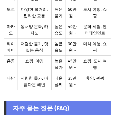
도쿄
다양한 볼거리,
높은
50만
도시 여행, 쇼
편리한 교통
물가
원 ~
핑
마카
동서양 문화, 카
높은
40만
문화 체험, 엔
오
지노
습도
원 ~
터테인먼트
타이
저렴한 물가, 맛
높은
30만
미식 여행, 쇼
베이
있는 음식
습도
원 ~
핑
홍콩
쇼핑, 야경
높은
45만
쇼핑, 도시 여
물가
원 ~
행
다낭
저렴한 물가, 아
더운
25만
휴양, 관광
름다운 해변
날씨
원 ~
자주 묻는 질문 (FAQ)