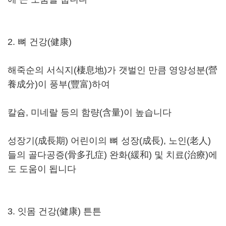
2. 뼈 건강(健康)
해죽순의 서식지(棲息地)가 갯벌인 만큼 영양성분(營
養成分)이 풍부(豐富)하여
칼슘, 미네랄 등의 함량(含量)이 높습니다
성장기(成長期) 어린이의 뼈 성장(成長), 노인(老人)
들의 골다공증(骨多孔症) 완화(緩和) 및 치료(治療)에
도 도움이 됩니다
3. 잇몸 건강(健康) 튼튼