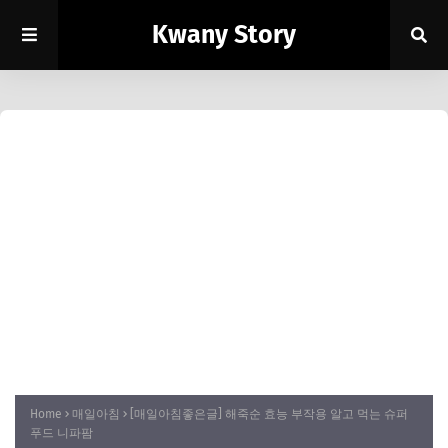
Kwany Story
Home
매일아침
[매일아침좋은글] 해죽순 효능 부작용 알고 먹는 슈퍼
푸드 니파팜