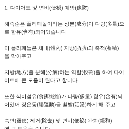
1. 다이어트 및 변비(便祕) 예방(豫防)
해죽순은 폴리페놀이라는 성분(成分)이 다량(多量)으
로 함유(含有)되어있습니다
이 폴리페놀은 체내(體內) 지방(脂肪)의 축적(蓄積)
을 막아주고
지방(地方)을 분해(分解)하는 역할(役割)을 하여 다이
어트에 큰 도움이 된다고 합니다
또한 식이섬유(食餌纖維)가 다량(多量) 함유(含有)되
어있어 장운동(腸運動)을 활발(活潑)하게 해 주고
숙변(宿便) 제거(除去) 및 변비(便祕) 완화(緩和)
에 큰 도움을 줍니다