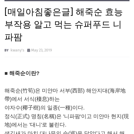
[매일아침좋은글] 해죽순 효능
부작용 알고 먹는 슈퍼푸드 니
파팜
kwany's
May 23, 2019
■
해죽순이란?
해죽순(竹筍)은 미얀마 서부(西部) 해안지대(海岸地
帶)에서 서식(棲息)하는
야자수(椰子樹)의 일종(一種)이다.
정식(正式) 명칭(名稱)은 '니파팜'이고 미얀마 현지(現
地)에서는 '대니'로 불린다.
생김새가 마치 대나무의 순(巡)을 닮았다고 해서 해