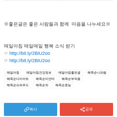
※좋은글은 좋은 사람들과 함께 마음을 나누세요※
매일아침 매일매일 행복 소식 받기
☞
http://bit.ly/2BiU2oo
☞
http://bit.ly/2BiU2oo
매일아침
매일아침건강정보
매일아침좋은글
해죽순니파팜
해죽순다이어트
해죽순미얀마
해죽순부작용
해죽순슈퍼푸드
해죽순차
해죽순효능
복사
공유