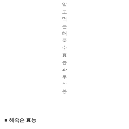
알
고
먹
는
해
죽
순
효
능
과
부
작
용
■ 해죽순 효능