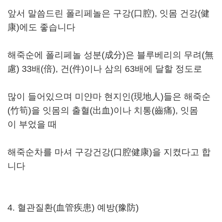
앞서 말씀드린 폴리페놀은 구강(口腔), 잇몸 건강(健
康)에도 좋습니다
해죽순에 폴리페놀 성분(成分)은 블루베리의 무려(無
慮) 33배(倍), 건(件)이나 삼의 63배에 달할 정도로
많이 들어있으며 미얀마 현지인(現地人)들은 해죽순
(竹筍)을 잇몸의 출혈(出血)이나 치통(齒痛), 잇몸
이 부었을 때
해죽순차를 마셔 구강건강(口腔健康)을 지켰다고 합
니다
4. 혈관질환(血管疾患) 예방(豫防)