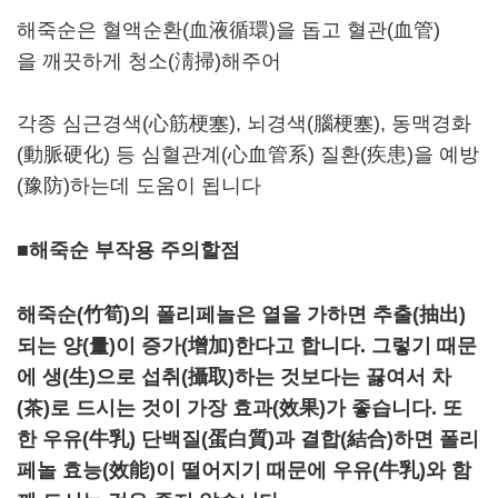
해죽순은 혈액순환(血液循環)을 돕고 혈관(血管)
을 깨끗하게 청소(淸掃)해주어
각종 심근경색(心筋梗塞), 뇌경색(腦梗塞), 동맥경화
(動脈硬化) 등 심혈관계(心血管系) 질환(疾患)을 예방
(豫防)하는데 도움이 됩니다
■해죽순 부작용 주의할점
해죽순(竹筍)의 폴리페놀은 열을 가하면 추출(抽出)
되는 양(量)이 증가(增加)한다고 합니다. 그렇기 때문
에 생(生)으로 섭취(攝取)하는 것보다는 끓여서 차
(茶)로 드시는 것이 가장 효과(效果)가 좋습니다. 또
한 우유(牛乳) 단백질(蛋白質)과 결합(結合)하면 폴리
페놀 효능(效能)이 떨어지기 때문에 우유(牛乳)와 함