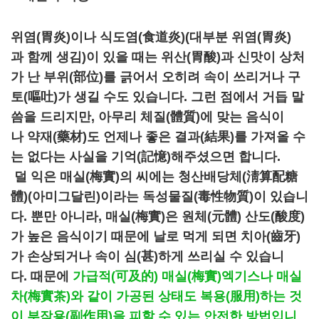
위염(胃炎)이나 식도염(食道炎)(대부분 위염(胃炎)
과 함께 생김)이 있을 때는 위산(胃酸)과 신맛이 상처
가 난 부위(部位)를 긁어서 오히려 속이 쓰리거나 구
토(嘔吐)가 생길 수도 있습니다. 그런 점에서 거듭 말
씀을 드리지만, 아무리 체질(體質)에 맞는 음식이
나 약재(藥材)도 언제나 좋은 결과(結果)를 가져올 수
는 없다는 사실을 기억(記憶)해주셨으면 합니다.
덜 익은 매실(梅實)의 씨에는 청산배당체(淸算配糖
體)(아미그달린)이라는 독성물질(毒性物質)이 있습니
다. 뿐만 아니라, 매실(梅實)은 원체(元體) 산도(酸度)
가 높은 음식이기 때문에 날로 먹게 되면 치아(齒牙)
가 손상되거나 속이 심(甚)하게 쓰리실 수 있습니
다. 때문에
가급적(可及的) 매실(梅實)엑기스나 매실
차(梅實茶)와 같이 가공된 상태도 복용(服用)하는 것
이 부작용(副作用)을 피할 수 있는 안전한 방법입니