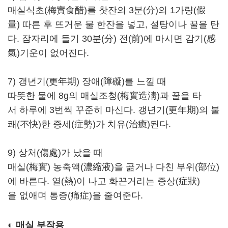
매실식초(梅實食醋)를 찻잔의 3분(分)의 1가량(假
量) 따른 후 뜨거운 물 한잔을 넣고, 설탕이나 꿀을 탄
다. 잠자리에 들기 30분(分) 전(前)에 마시면 감기(感
氣)기운이 없어진다.
7) 갱년기(更年期) 장애(障礙)를 느낄 때
따뜻한 물에 8g의 매실조청(梅實造淸)과 꿀을 타
서 하루에 3번씩 꾸준히 마신다. 갱년기(更年期)의 불
쾌(不快)한 증세(症勢)가 치유(治癒)된다.
9) 상처(傷處)가 났을 때
매실(梅實) 농축액(濃縮液)을 곪거나 다친 부위(部位)
에 바른다. 열(熱)이 나고 화끈거리는 증상(症狀)
을 없애며 통증(痛症)을 줄여준다.
◐
매실 부작용