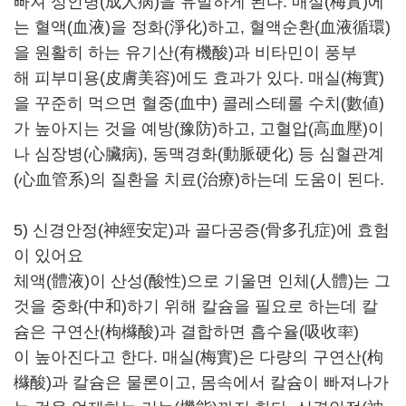
빠져 성인병(成人病)을 유발하게 된다. 매실(梅實)에
는 혈액(血液)을 정화(淨化)하고, 혈액순환(血液循環)
을 원활히 하는 유기산(有機酸)과 비타민이 풍부
해 피부미용(皮膚美容)에도 효과가 있다. 매실(梅實)
을 꾸준히 먹으면 혈중(血中) 콜레스테롤 수치(數値)
가 높아지는 것을 예방(豫防)하고, 고혈압(高血壓)이
나 심장병(心臟病), 동맥경화(動脈硬化) 등 심혈관계
(心血管系)의 질환을 치료(治療)하는데 도움이 된다.
5) 신경안정(神經安定)과 골다공증(骨多孔症)에 효험
이 있어요
체액(體液)이 산성(酸性)으로 기울면 인체(人體)는 그
것을 중화(中和)하기 위해 칼슘을 필요로 하는데 칼
슘은 구연산(枸櫞酸)과 결합하면 흡수율(吸收率)
이 높아진다고 한다. 매실(梅實)은 다량의 구연산(枸
櫞酸)과 칼슘은 물론이고, 몸속에서 칼슘이 빠져나가