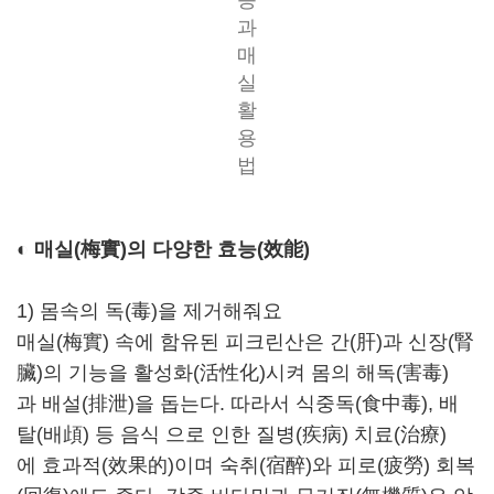
과
매
실
활
용
법
◐ 매실(梅實)의 다양한 효능(效能)
1) 몸속의 독(毒)을 제거해줘요
매실(梅實) 속에 함유된 피크린산은 간(肝)과 신장(腎
臟)의 기능을 활성화(活性化)시켜 몸의 해독(害毒)
과 배설(排泄)을 돕는다. 따라서 식중독(食中毒), 배
탈(배頉) 등 음식 으로 인한 질병(疾病) 치료(治療)
에 효과적(效果的)이며 숙취(宿醉)와 피로(疲勞) 회복