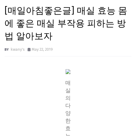
[매일아침좋은글] 매실 효능 몸
에 좋은 매실 부작용 피하는 방
법 알아보자
kwany's
May 22, 2019
매
실
의
다
양
한
효
능