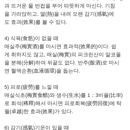
과 뜨거운 물 반컵을 부어 따뜻하게 마신다. 기침
을 가라앉히고, 열(熱)을 내려 오랜 감기(感氣)에
도 효과(效果)를 볼 수 있다.
4) 식욕(食慾)이 없을 때
매실주(梅實酒)를 마시면 효과적(效果的)이다. 쉽
게 취하지도 않고, 매실(梅實)의 피크린산이 알코올
을 분해(分解)하여 뒤끝도 없다. 반주(飯酒)로 마시
면 혈액순환(血液循環)을 돕는다.
5) 피로(疲勞)를 느낄 때
매실식초(梅實食醋)와 생수(生水)를 1：3비율(比率)
로 희석(稀釋)해서 마시면 피로회복(疲勞回復)에 탁
월(卓越)한 효과(效果)가 있다.
6) 감기(感氣)기운이 있을 때