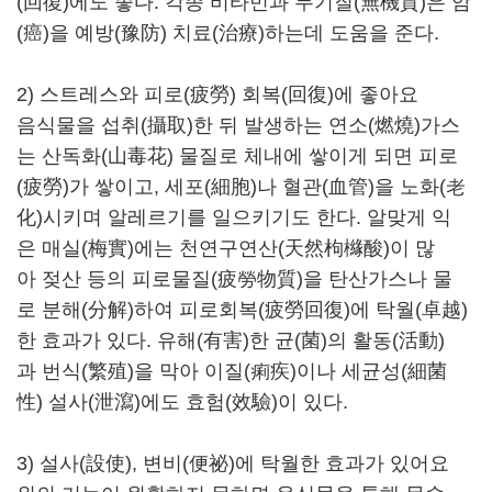
(回復)에도 좋다. 각종 비타민과 무기질(無機質)은 암
(癌)을 예방(豫防) 치료(治療)하는데 도움을 준다.
2) 스트레스와 피로(疲勞) 회복(回復)에 좋아요
음식물을 섭취(攝取)한 뒤 발생하는 연소(燃燒)가스
는 산독화(山毒花) 물질로 체내에 쌓이게 되면 피로
(疲勞)가 쌓이고, 세포(細胞)나 혈관(血管)을 노화(老
化)시키며 알레르기를 일으키기도 한다. 알맞게 익
은 매실(梅實)에는 천연구연산(天然枸櫞酸)이 많
아 젖산 등의 피로물질(疲勞物質)을 탄산가스나 물
로 분해(分解)하여 피로회복(疲勞回復)에 탁월(卓越)
한 효과가 있다. 유해(有害)한 균(菌)의 활동(活動)
과 번식(繁殖)을 막아 이질(痢疾)이나 세균성(細菌
性) 설사(泄瀉)에도 효험(效驗)이 있다.
3) 설사(設使), 변비(便祕)에 탁월한 효과가 있어요