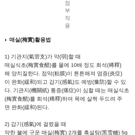
점
부
작
용
◐ 매실(梅實)활용법
1) 기관지(氣管支)가 약(弱)할 때
매실식초(梅實食醋)를 물에 10배 정도 희석(稀釋)
해 양치질한다. 점막(粘膜)이 튼튼해져 염증(炎症)
이 완화(緩和)되고 감기(感氣)도 예방(豫防)할 수 있
다. 기관지(機關紙) 통증(痛症)이 심할 때는 매실식초
(梅實食醋)를 희석(稀釋)하여 목에 살짝 두드려 주
면 완화(緩和)된다.
2) 감기(感氣)에 걸렸을 때
약한 불에 구운 매실(梅實) 2개를 흑설탕(黑雪糖) 5g