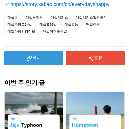
☞
https://story.kakao.com/ch/everydayshappy
매실독
매실부작용
매실엑기스
매실엑기스활용하기
매실주담그는법
매실활용법
매실효능
매일아침
매일아침건강정보
매일아침좋은글
복사
공유
이번 주 인기 글