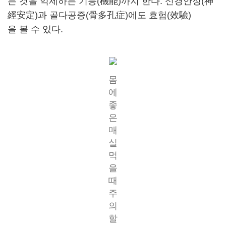
는 것을 억제하는 기능(機能)까지 한다. 신경안정(神
經安定)과 골다공증(骨多孔症)에도 효험(效驗)
을 볼 수 있다.
몸
에
좋
은
매
실
먹
을
때
주
의
할