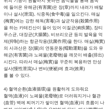
위의 기능이 원활하지 못하면 음식물을 통해 몸속
에 들어온 유해균(有害菌)은 장(章)까지 내려가 배탈
이나 설사(泄瀉), 식중독(食中毒)을 일으킨다. 매실
(梅實)에는 강한 해독(害毒)과 살균작용(殺菌作用)
을 하는 카테킨산이 들어 있어 이질균(痢疾菌), 장티
푸스균, 대장균(大腸菌), 비브리오균 등의 발육을 억
제(抑制)하는 항균작용(抗菌作用)을 한다. 매실(梅實)
의 사과산은 장(腸)의 연동운동(蠕動運動)을 도와 유
해균(有害菌)과 노폐물(老廢物)을 깨끗이 배출(排出)
시킨다. 따라서 매실(梅實)을 꾸준히 복용하면 만성
설사(慢性泄瀉)나 변비(便祕)에 효과(效果)
를 볼 수 있다.
4) 혈액순환(血液循環)을 원활하게 도와줘요
혈액(血液)이 노폐물(老廢物)로 더러워지거나 혈관
(血管) 벽에 찌꺼기가 쌓이면 혈액(血液)의 흐름이 나