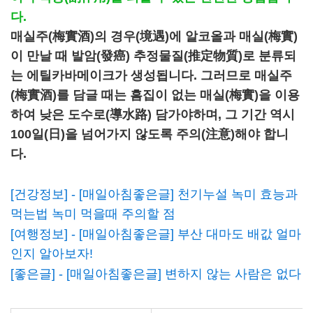
다.
매실주(梅實酒)의 경우(境遇)에 알코올과 매실(梅實)
이 만날 때 발암(發癌) 추정물질(推定物質)로 분류되
는 에틸카바메이크가 생성됩니다. 그러므로 매실주
(梅實酒)를 담글 때는 흠집이 없는 매실(梅實)을 이용
하여 낮은 도수로(導水路) 담가야하며, 그 기간 역시
100일(日)을 넘어가지 않도록 주의(注意)해야 합니
다.
[건강정보] - [매일아침좋은글] 천기누설 녹미 효능과
먹는법 녹미 먹을때 주의할 점
[여행정보] - [매일아침좋은글] 부산 대마도 배값 얼마
인지 알아보자!
[좋은글] - [매일아침좋은글] 변하지 않는 사람은 없다