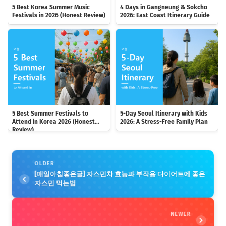
5 Best Korea Summer Music
4 Days in Gangneung & Sokcho
Festivals in 2026 (Honest Review)
2026: East Coast Itinerary Guide
5 Best Summer Festivals to
5-Day Seoul Itinerary with Kids
Attend in Korea 2026 (Honest
2026: A Stress-Free Family Plan
Review)
OLDER
[매일아침좋은글] 자스민차 효능과 부작용 다이어트에 좋은
자스민 먹는법
NEWER