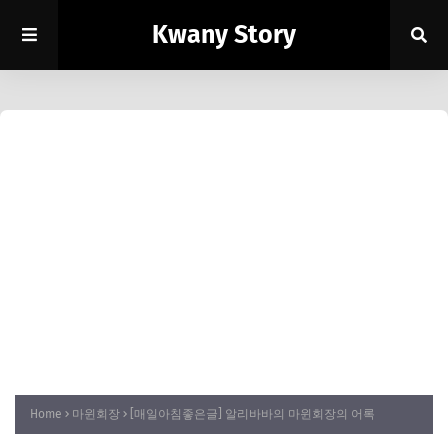
Kwany Story
Home
마윈회장
[매일아침좋은글] 알리바바의 마윈회장의 어록