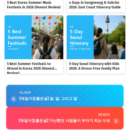
5 Best Korea Summer Music
4 Days in Gangneung & Sokcho
Festivals in 2026 (Honest Review)
2026: East Coast Itinerary Guide
5 Best Summer Festivals to
5-Day Seoul Itinerary with Kids
Attend in Korea 2026 (Honest
2026: A Stress-Free Family Plan
Review)
OLDER
[매일아침좋은글] 말, 말, 그리고 말
NEWER
[매일아침좋은글] 가난했던 사람들이 부자가 되는 이유