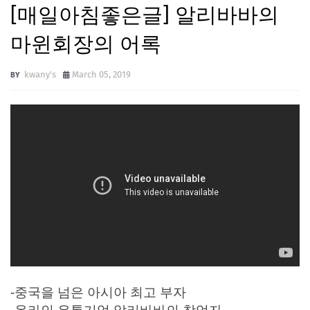
[매일아침좋은글] 알리바바의
마윈회장의 어록
kwany's
March 05, 2019
-중국을 넘은 아시아 최고 부자