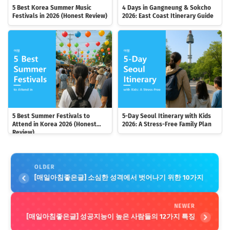
5 Best Korea Summer Music
4 Days in Gangneung & Sokcho
Festivals in 2026 (Honest Review)
2026: East Coast Itinerary Guide
5 Best Summer Festivals to
5-Day Seoul Itinerary with Kids
Attend in Korea 2026 (Honest
2026: A Stress-Free Family Plan
Review)
OLDER
[매일아침좋은글] 소심한 성격에서 벗어나기 위한 10가지
NEWER
[매일아침좋은글] 성공지능이 높은 사람들의 12가지 특징