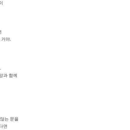
이
면
 거야.
.
망과 함께
 않는 문을
다면