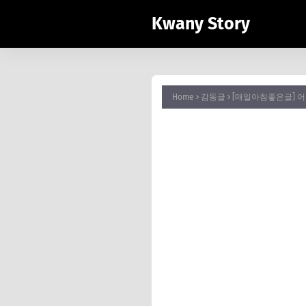
Kwany Story
Home
감동글
[매일아침좋은글] 어