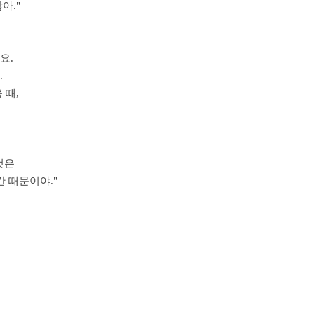
아."
요.
.
 때,
것은
간 때문이야."