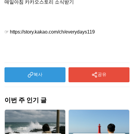
매일아침 카카오스토리 소식받기
☞ https://story.kakao.com/ch/everydays119
복사
공유
이번 주 인기 글