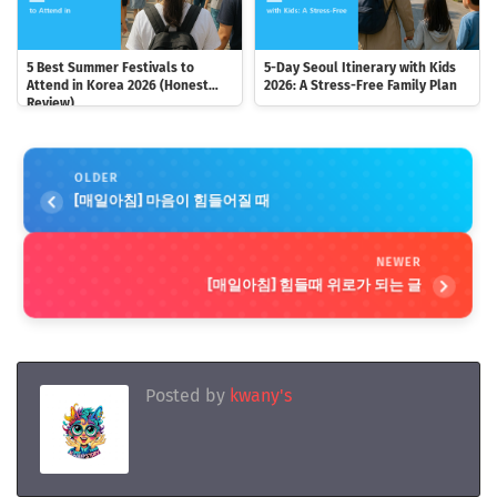
5 Best Summer Festivals to
5-Day Seoul Itinerary with Kids
Attend in Korea 2026 (Honest
2026: A Stress-Free Family Plan
Review)
OLDER
[매일아침] 마음이 힘들어질 때
NEWER
[매일아침] 힘들때 위로가 되는 글
Posted by
kwany's