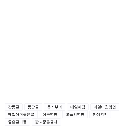
매일아침 소식 받기
매일아침 네이버 밴드 소식받기
매일아침 카카오스토리 소식받기
감동글
동감글
동기부여
매일아침
매일아침명언
매일아침좋은글
성공명언
오늘의명언
인생명언
좋은글어플
짧고좋은글귀