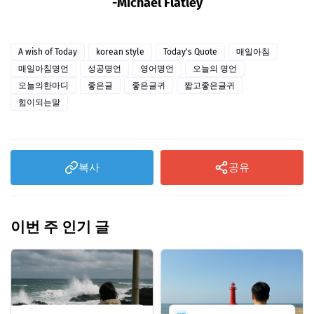
-Michael Flatley
A wish of Today
korean style
Today's Quote
매일아침
매일아침명언
성공명언
영어명언
오늘의 명언
오늘의한마디
좋은글
좋은글귀
짧고좋은글귀
힘이되는말
복사
공유
이번 주 인기 글