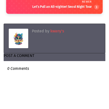
NEWER
Let’s Pull an All-nighter! Seoul Night Tour
Posted by
kwany's
POST A COMMENT
0 Comments